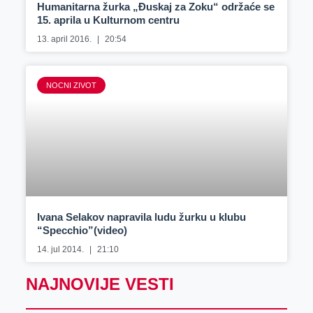
Humanitarna žurka „Đuskaj za Zoku“ održaće se
15. aprila u Kulturnom centru
13. april 2016.
20:54
NOCNI ZIVOT
Ivana Selakov napravila ludu žurku u klubu
“Specchio”(video)
14. jul 2014.
21:10
NAJNOVIJE VESTI