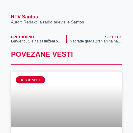
r
RTV Santos
Autor: Redakcija radio televizije Santos
PRETHODNO
SLEDEĆE
Lenđer putuje na zasluženi odmor u Tursku
Nagrade grada Zrenjanina najuspešnijima
POVEZANE VESTI
DOBRE VESTI