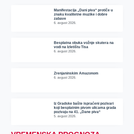
Manifestacija „Dani piva“ protiče u
znaku kvalitetne muzike i dobre
zabave
6. avgust 2026.
Besplatna obuka vožnje skutera na
vodi na Izletištu Tisa
6. avgust 2026.
Zrenjaninskim Amazonom
6. avgust 2026.
Iz Gradske bašte ispraćeni pozivari
koji besplatnim pivom ulicama grada
pozivaju na 41. „Dane piva“
5. avgust 2026.