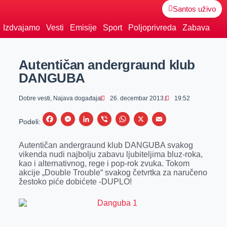
Santos uživo
Izdvajamo
Vesti
Emisije
Sport
Poljoprivreda
Zabava
Autentičan andergraund klub
DANGUBA
Dobre vesti
,
Najava događaja
26. decembar 2013.
19:52
F
M
L
V
W
X
E
Podeli:
a
e
i
i
h
m
Autentičan andergraund klub DANGUBA svakog
c
s
n
b
a
a
vikenda nudi najbolju zabavu ljubiteljima bluz-roka,
e
s
k
e
t
i
kao i alternativnog, rege i pop-rok zvuka. Tokom
akcije „Double Trouble“ svakog četvrtka za naručeno
b
e
e
r
s
l
žestoko piće dobićete -DUPLO!
o
n
d
A
o
g
I
p
k
e
n
p