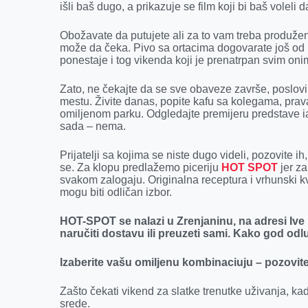
išli baš dugo, a prikazuje se film koji bi baš voleli 
Obožavate da putujete ali za to vam treba produžen 
može da čeka. Pivo sa ortacima dogovarate još od 
ponestaje i tog vikenda koji je prenatrpan svim on
Zato, ne čekajte da se sve obaveze završe, poslovi 
mestu. Živite danas, popite kafu sa kolegama, prava
omiljenom parku. Odgledajte premijeru predstave iak
sada – nema.
Prijatelji sa kojima se niste dugo videli, pozovite ih
se. Za klopu predlažemo piceriju
HOT SPOT
jer za
svakom zalogaju. Originalna receptura i vrhunski k
mogu biti odličan izbor.
HOT-SPOT se nalazi u Zrenjaninu, na adresi Ive
naručiti dostavu ili preuzeti sami. Kako god odlu
Izaberite vašu omiljenu kombinaciuju – pozovit
Zašto čekati vikend za slatke trenutke uživanja, kad
srede.