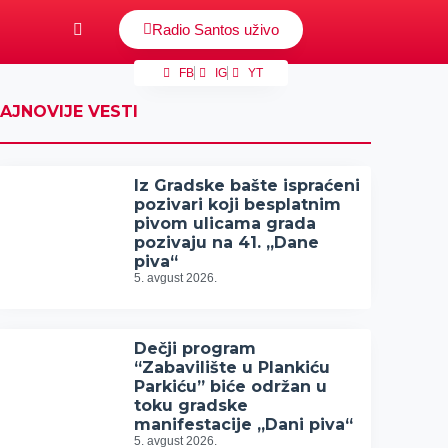
Radio Santos uživo
FB
IG
YT
AJNOVIJE VESTI
Iz Gradske bašte ispraćeni
pozivari koji besplatnim
pivom ulicama grada
pozivaju na 41. „Dane
piva“
5. avgust 2026.
Dečji program
“Zabavilište u Plankiću
Parkiću” biće održan u
toku gradske
manifestacije „Dani piva“
5. avgust 2026.