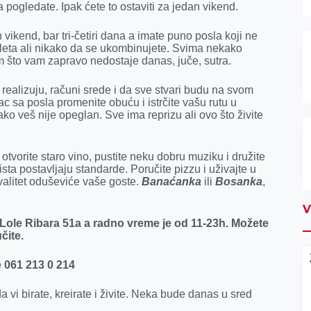
da pogledate. Ipak ćete to ostaviti za jedan vikend.
vikend, bar tri-četiri dana a imate puno posla koji ne
leta ali nikako da se ukombinujete. Svima nekako
im što vam zapravo nedostaje danas, juče, sutra.
realizuju, računi srede i da sve stvari budu na svom
c sa posla promenite obuću i istrčite vašu rutu u
o veš nije opeglan. Sve ima reprizu ali ovo što živite
, otvorite staro vino, pustite neku dobru muziku i družite
ista postavljaju standarde. Poručite pizzu i uživajte u
valitet oduševiće vaše goste.
Banaćanka
ili
Bosanka
,
V
 Lole Ribara 51a a radno vreme je od 11-23h. Možete
čite.
e 061 213 0 214
a vi birate, kreirate i živite. Neka bude danas u sred