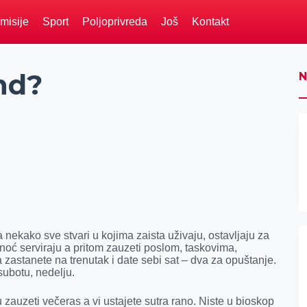
misije
Sport
Poljoprivreda
Još
Kontakt
nd?
N
 nekako sve stvari u kojima zaista uživaju, ostavljaju za
noć serviraju a pritom zauzeti poslom, taskovima,
zastanete na trenutak i date sebi sat – dva za opuštanje.
 subotu, nedelju.
 su zauzeti večeras a vi ustajete sutra rano. Niste u bioskop