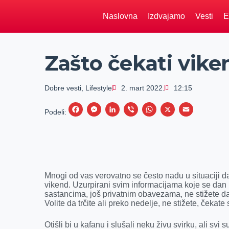
Naslovna
Izdvajamo
Vesti
E
Zašto čekati vike
Dobre vesti
,
Lifestyle
2. mart 2022.
12:15
F
M
L
V
W
X
E
Podeli:
a
e
i
i
h
m
c
s
n
b
a
a
e
s
k
e
t
i
b
e
e
r
s
l
Mnogi od vas verovatno se često nađu u situaciji da
o
n
d
A
vikend. Uzurpirani svim informacijama koje se dan 
sastancima, još privatnim obavezama, ne stižete da 
o
g
I
p
Volite da trčite ali preko nedelje, ne stižete, čekate
k
e
n
p
r
Otišli bi u kafanu i slušali neku živu svirku, ali svi