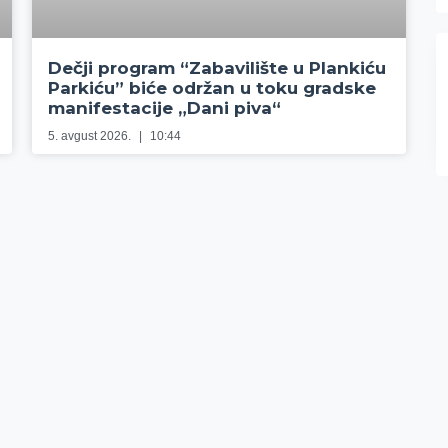
Dečji program “Zabavilište u Plankiću
Parkiću” biće održan u toku gradske
manifestacije „Dani piva“
5. avgust 2026.
10:44