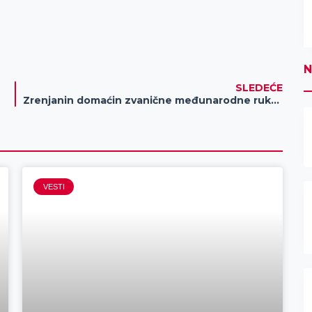
N
SLEDEĆE
Zrenjanin domaćin zvanične međunarodne rukometne utakmice
VESTI