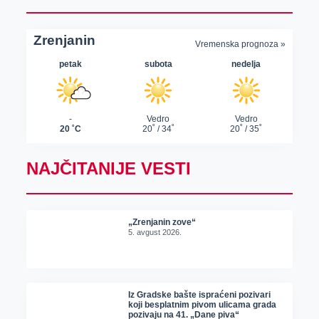
NAJČITANIJE VESTI
„Zrenjanin zove“
5. avgust 2026.
Iz Gradske bašte ispraćeni pozivari
koji besplatnim pivom ulicama grada
pozivaju na 41. „Dane piva“