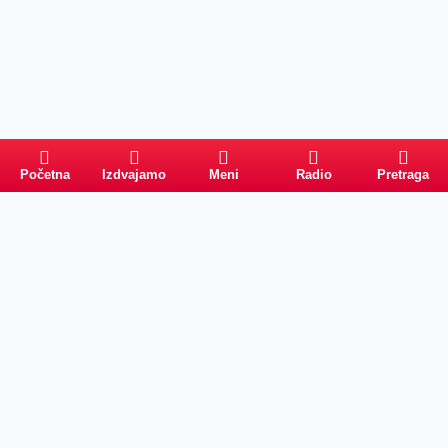
Početna
Izdvajamo
Meni
Radio
Pretraga
Pretraga
Kategorije
Ostalo
Naslovna
Izdvajamo