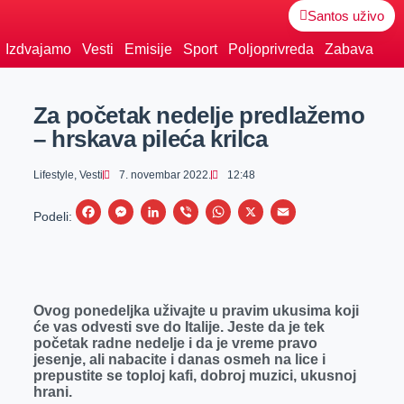
Santos uživo
Izdvajamo
Vesti
Emisije
Sport
Poljoprivreda
Zabava
Za početak nedelje predlažemo
– hrskava pileća krilca
Lifestyle
,
Vesti
7. novembar 2022.
12:48
F
M
L
V
W
X
E
Podeli:
a
e
i
i
h
m
c
s
n
b
a
a
e
s
k
e
t
i
Ovog ponedeljka uživajte u pravim ukusima koji
b
e
e
r
s
l
će vas odvesti sve do Italije. Jeste da je tek
o
n
d
A
početak radne nedelje i da je vreme pravo
jesenje, ali nabacite i danas osmeh na lice i
o
g
I
p
prepustite se toploj kafi, dobroj muzici, ukusnoj
k
e
n
p
hrani.