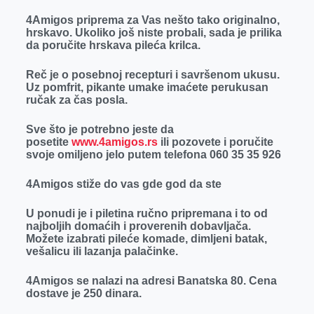
r
4Amigos priprema za Vas nešto tako originalno,
hrskavo. Ukoliko još niste probali, sada je prilika
da poručite hrskava pileća krilca.
Reč je o posebnoj recepturi i savršenom ukusu.
Uz pomfrit, pikante umake imaćete perukusan
ručak za čas posla.
Sve što je potrebno jeste da
posetite
www.4amigos.rs
ili pozovete i poručite
svoje omiljeno jelo putem telefona 060 35 35 926
4Amigos stiže do vas gde god da ste
U ponudi je i piletina ručno pripremana i to od
najboljih domaćih i proverenih dobavljača.
Možete izabrati pileće komade, dimljeni batak,
vešalicu ili lazanja palačinke.
4Amigos se nalazi na adresi Banatska 80. Cena
dostave je 250 dinara.