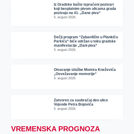
Iz Gradske bašte ispraćeni pozivari
koji besplatnim pivom ulicama grada
pozivaju na 41. „Dane piva“
5. avgust 2026.
Dečji program “Zabavilište u Plankiću
Parkiću” biće održan u toku gradske
manifestacije „Dani piva“
5. avgust 2026.
Otvaranje izložbe Momira Kneževića
„Osvežavanje memorije“
5. avgust 2026.
Zatvoren za saobraćaj deo ulice
Vojvode Petra Bojovića
5. avgust 2026.
VREMENSKA PROGNOZA