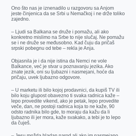
Ono što nas je iznenadilo u razgovoru sa Anjom
jeste činjenica da se Srbi u Nemačkoj i ne drže toliko
zajedno.
– Ljudi sa Balkana se druže i pomažu, ali ako
konkretno mislimo na Srbe to nije slučaj. Ne pomažu
se i ne druže se međusobno. Kad čuju da pričaš
srpski pobegnu od tebe – rekla je Anja.
Objasnila je i da nije istina da Nemci ne vole
Balkance, već je stvar u poznavanju jezika. Ako
znate jezik, oni su ljubazni i nasmejani, hoće da
pričaju, uvek ljubazno odgovore.
– U marketu ili bilo kojoj prodavnici, da kupiš TV ili
bilo koju glupost obavezno ti svaka radnica kaže –
lepo provedite vikend, ako je petak, lepo provedite
veče, dan, ne postoji radnica koja to ne kaže, 90
odsto radnika bilo gde, to moraju da kažu da li
ljubazno ili jer mora, kaže svakako, a tebi je to lepo
da čuješ.
– Jesu možda hladan narod ali ako im nasmejano