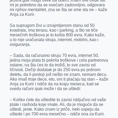
jezera gde mogu uvek da odem, imam sve ovde što
mi je potrebno da se osećam zadovoljno, odgovara
mi njihov mentalitet, zna se šta se sme sta ne – kaže
Anja za Kurir.
Sa suprugom živi u iznajmljenom stanu od 50
kvadrata, ima terasu, kao i parking, a što se tiče
mesečnih troškova je to košta 800 evra. Kako kaže,
u to nije uračunata struja, internet, mobilni, kao i
osiguranja.
– Sada, da računamo struju 70 evra, internet 50,
jedna moja plata bi pokrila troškove i cela partnerova
ostane, na šta ćes to da trošiš, to sve zavisi od
ličnosti. Dečiji dodatak je do 250 evra po jednom
detetu, da li postoji još nešto ne znam, nemam decu.
Ako imaš troje dece, eto, oni ti plaćaju taj stan – kaže
Anja za Kurir i ističe da na kraju meseca, kad se
svedu računi ipak može i da se uštedi:
– Koliko ćete da uštedite to zavisi isključivo od vaše
plate i rashoda koje imate. Ali, da je moguće da se
uštedi, jeste. Kako znam iz priče, neki uspeju da
uštede i po 700 evra mesečno – ističe ona za Kurir.