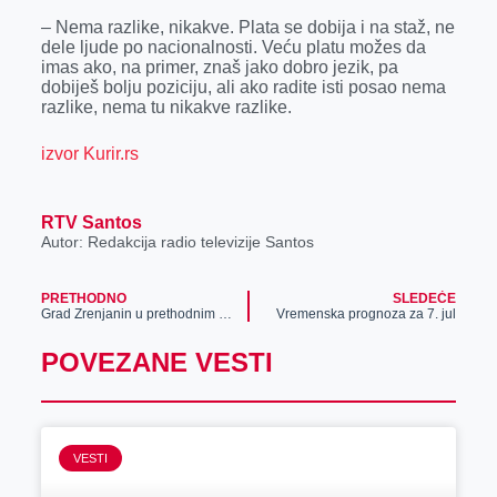
– Nema razlike, nikakve. Plata se dobija i na staž, ne
dele ljude po nacionalnosti. Veću platu možes da
imas ako, na primer, znaš jako dobro jezik, pa
dobiješ bolju poziciju, ali ako radite isti posao nema
razlike, nema tu nikakve razlike.
izvor Kurir.rs
RTV Santos
Autor: Redakcija radio televizije Santos
PRETHODNO
SLEDEĆE
Grad Zrenjanin u prethodnim godinama nabavio izuzetno vrednu opremu za odbranu u vanrednim situacijama
Vremenska prognoza za 7. jul
POVEZANE VESTI
VESTI