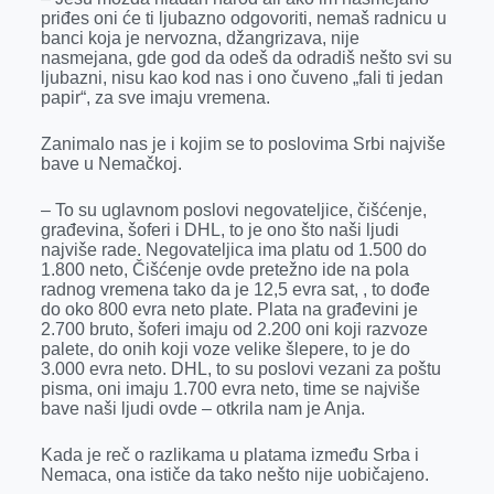
priđes oni će ti ljubazno odgovoriti, nemaš radnicu u
banci koja je nervozna, džangrizava, nije
nasmejana, gde god da odeš da odradiš nešto svi su
ljubazni, nisu kao kod nas i ono čuveno „fali ti jedan
papir“, za sve imaju vremena.
Zanimalo nas je i kojim se to poslovima Srbi najviše
bave u Nemačkoj.
– To su uglavnom poslovi negovateljice, čišćenje,
građevina, šoferi i DHL, to je ono što naši ljudi
najviše rade. Negovateljica ima platu od 1.500 do
1.800 neto, Čišćenje ovde pretežno ide na pola
radnog vremena tako da je 12,5 evra sat, , to dođe
do oko 800 evra neto plate. Plata na građevini je
2.700 bruto, šoferi imaju od 2.200 oni koji razvoze
palete, do onih koji voze velike šlepere, to je do
3.000 evra neto. DHL, to su poslovi vezani za poštu
pisma, oni imaju 1.700 evra neto, time se najviše
bave naši ljudi ovde – otkrila nam je Anja.
Kada je reč o razlikama u platama između Srba i
Nemaca, ona ističe da tako nešto nije uobičajeno.