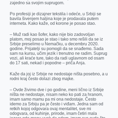
o
n
d
A
zajedno sa svojim suprugom.
o
g
I
p
Po profesiji je dizajner tekstila i odeće, u Srbiji se
k
e
n
p
bavila šivenjem haljina koje je prodavala putem
interneta. Kako kaže, od korone je posao stao.
r
– Muž radi kao šofer, kako nije bio zadovoljan
platom, moj posao je stao i tako smo rešili da se iz
Srbije preselimo u Nemačku, u decembru 2020.
godine. Prijatelji su pomogli da se snađemo. Sada
sam na kursu, učim jezik i trenutno ne radim. Suprug
vozi, ali kraće ture, tako da radi uglavnom od osam
do 17 sati, nekad i popodne – priča Anja.
Kaže da joj iz Srbije ne nedostaje ništa posebno, a u
rodni kraj često dolazi zbog majke.
– Ovde živimo dve i po godine, meni lično iz Srbije
ništa ne nedostaje, nisam neko ko pati za hranom,
imam samo mamu pa mi ona nedostaje. Često
idemo za Srbiju pa je često i viđam. Jedna sam od
retkih kojoj odgovara ovaj mentalitet, sve mi
odogvara, od kuhinje, prirode, imam četiri mala