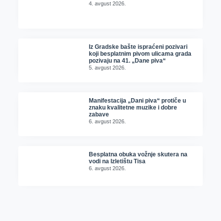
4. avgust 2026.
Iz Gradske bašte ispraćeni pozivari
koji besplatnim pivom ulicama grada
pozivaju na 41. „Dane piva“
5. avgust 2026.
Manifestacija „Dani piva“ protiče u
znaku kvalitetne muzike i dobre
zabave
6. avgust 2026.
Besplatna obuka vožnje skutera na
vodi na Izletištu Tisa
6. avgust 2026.