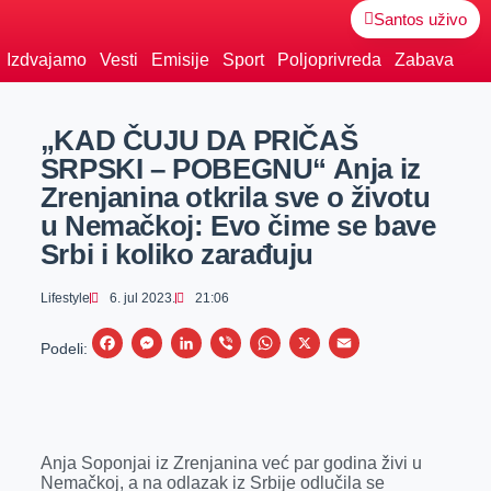
Santos uživo
Izdvajamo
Vesti
Emisije
Sport
Poljoprivreda
Zabava
„KAD ČUJU DA PRIČAŠ
SRPSKI – POBEGNU“ Anja iz
Zrenjanina otkrila sve o životu
u Nemačkoj: Evo čime se bave
Srbi i koliko zarađuju
Lifestyle
6. jul 2023.
21:06
F
M
L
V
W
X
E
Podeli:
a
e
i
i
h
m
c
s
n
b
a
a
e
s
k
e
t
i
Anja Soponjai iz Zrenjanina već par godina živi u
b
e
e
r
s
l
Nemačkoj, a na odlazak iz Srbije odlučila se