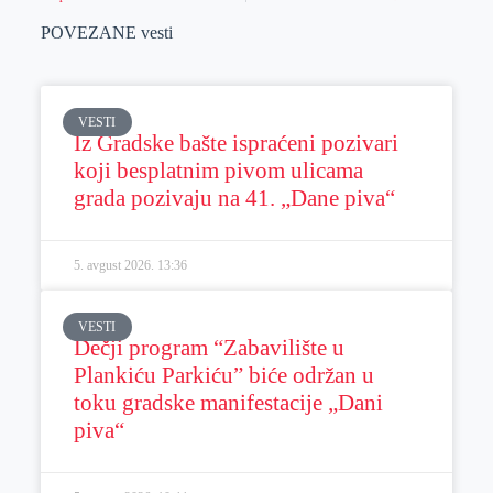
POVEZANE vesti
VESTI
Iz Gradske bašte ispraćeni pozivari
koji besplatnim pivom ulicama
grada pozivaju na 41. „Dane piva“
5. avgust 2026.
13:36
VESTI
Dečji program “Zabavilište u
Plankiću Parkiću” biće održan u
toku gradske manifestacije „Dani
piva“