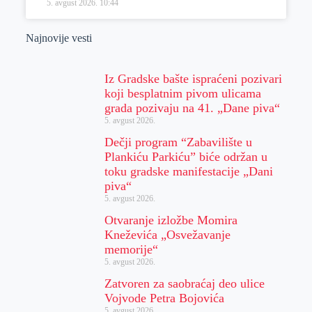
5. avgust 2026.
10:44
Najnovije vesti
Iz Gradske bašte ispraćeni pozivari
koji besplatnim pivom ulicama
grada pozivaju na 41. „Dane piva“
5. avgust 2026.
Dečji program “Zabavilište u
Plankiću Parkiću” biće održan u
toku gradske manifestacije „Dani
piva“
5. avgust 2026.
Otvaranje izložbe Momira
Kneževića „Osvežavanje
memorije“
5. avgust 2026.
Zatvoren za saobraćaj deo ulice
Vojvode Petra Bojovića
5. avgust 2026.