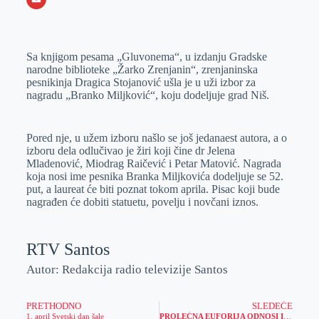
o
n
e
e
a
E
k
g
d
r
t
m
Sa knjigom pesama „Gluvonema“, u izdanju Gradske
e
I
s
a
narodne biblioteke „Žarko Zrenjanin“, zrenjaninska
r
n
A
i
pesnikinja Dragica Stojanović ušla je u uži izbor za
nagradu „Branko Miljković“, koju dodeljuje grad Niš.
p
l
p
Pored nje, u užem izboru našlo se još jedanaest autora, a o
izboru dela odlučivao je žiri koji čine dr Jelena
Mladenović, Miodrag Raičević i Petar Matović. Nagrada
koja nosi ime pesnika Branka Miljkovića dodeljuje se 52.
put, a laureat će biti poznat tokom aprila. Pisac koji bude
nagrađen će dobiti statuetu, povelju i novčani iznos.
RTV Santos
Autor: Redakcija radio televizije Santos
PRETHODNO
SLEDEĆE
1. april Svetski dan šale
PROLEĆNA EUFORIJA ODNOSI IPHONE 14 PRO: Uplati putem kartice i – telefon je tvoj!