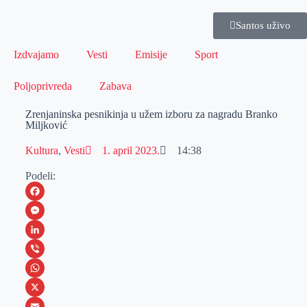
Santos uživo
Izdvajamo
Vesti
Emisije
Sport
Poljoprivreda
Zabava
Zrenjaninska pesnikinja u užem izboru za nagradu Branko
Miljković
Kultura
,
Vesti
1. april 2023.
14:38
Podeli:
F
a
M
c
e
L
e
s
i
V
b
s
n
i
W
o
e
k
b
h
X