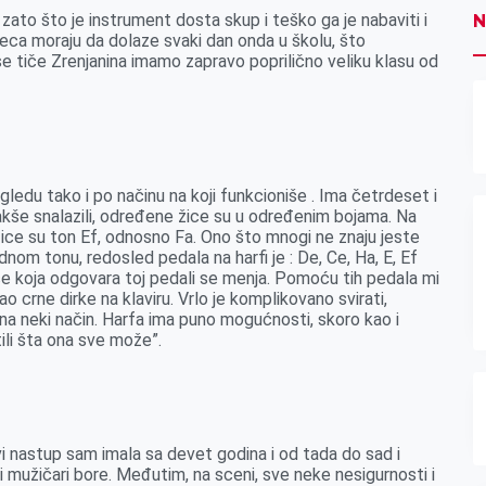
zato što je instrument dosta skup i teško ga je nabaviti i
N
deca moraju da dolaze svaki dan onda u školu, što
se tiče Zrenjanina imamo zapravo poprilično veliku klasu od
ledu tako i po načinu na koji funkcioniše . Ima četrdeset i
akše snalazili, određene žice su u određenim bojama. Na
žice su ton Ef, odnosno Fa. Ono što mnogi ne znaju jeste
om tonu, redosled pedala na harfi je : De, Ce, Ha, E, Ef
ice koja odgovara toj pedali se menja. Pomoću tih pedala mi
o crne dirke na klaviru. Vrlo je komplikovano svirati,
 neki način. Harfa ima puno mogućnosti, skoro kao i
tili šta ona sve može”.
nastup sam imala sa devet godina i od tada do sad i
i mužičari bore. Međutim, na sceni, sve neke nesigurnosti i