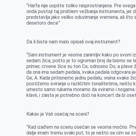
“Harfa nije uopšte toliko rasprostranjena. Pre svega 
onda postoji taj problem vežbanja instrumenta, jer 
predstavlja jako veliko oduzimanje vremena, ali što 
desetoro dece”
Da li biste nam malo opisali ovaj instrument?
“Sam instrument je veoma zanimljiv kako po svom izg
sedam žica, pošto je to ogroman broj da bismo se l
primer, crvene žice su ton Ce, odnosno Do, a plave 
da ona ima sedam pedala, svaka pedala odgovara jedn
Ge, A. Kada pritisnemo jednu pedalu, visina svake ž
postižemo sviranje u različitim tonalitetima, nešto ka
umesto samo rukama moramo da sviramo i nogama na
klavir, i zaista je potrebno doći na koncert da bi ose
Kakav je Vaš osećaj na sceni?
“Kad izađem na scenu osećan se veoma moćno. Prvi 
dalje imam tremu svaki put, to je nešto sa cim se sv