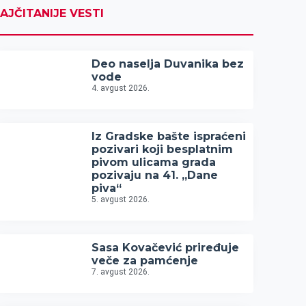
AJČITANIJE VESTI
Deo naselja Duvanika bez
vode
4. avgust 2026.
Iz Gradske bašte ispraćeni
pozivari koji besplatnim
pivom ulicama grada
pozivaju na 41. „Dane
piva“
5. avgust 2026.
Sasa Kovačević priređuje
veče za pamćenje
7. avgust 2026.