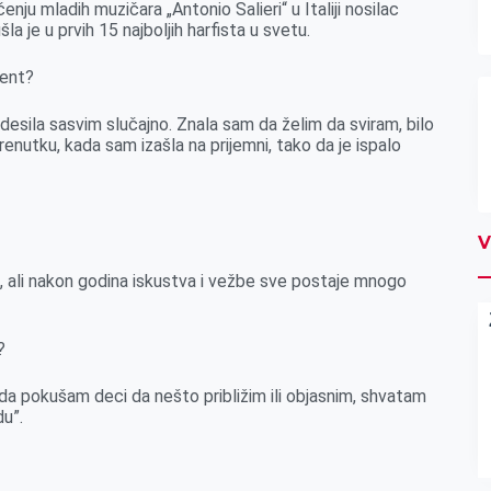
ju mladih muzičara „Antonio Salieri“ u Italiji nosilac
a je u prvih 15 najboljih harfista u svetu.
ment?
desila sasvim slučajno. Znala sam da želim da sviram, bilo
renutku, kada sam izašla na prijemni, tako da je ispalo
V
, ali nakon godina iskustva i vežbe sve postaje mnogo
?
da pokušam deci da nešto približim ili objasnim, shvatam
u”.