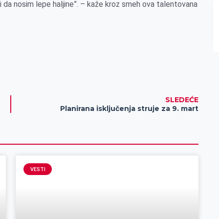
 da nosim lepe haljine”. – kaže kroz smeh ova talentovana
SLEDEĆE
Planirana isključenja struje za 9. mart
VESTI