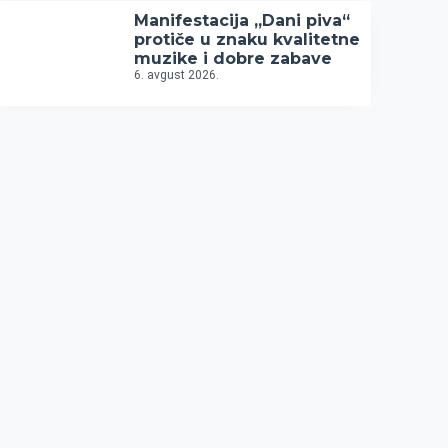
Manifestacija „Dani piva“
protiče u znaku kvalitetne
muzike i dobre zabave
6. avgust 2026.