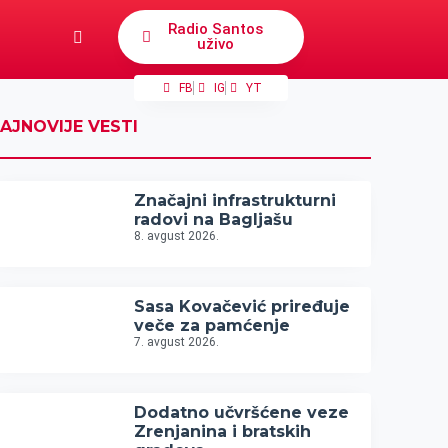
Radio Santos
uživo
FB
IG
YT
AJNOVIJE VESTI
Značajni infrastrukturni
radovi na Bagljašu
8. avgust 2026.
Sasa Kovačević priređuje
veče za pamćenje
7. avgust 2026.
Dodatno učvršćene veze
Zrenjanina i bratskih