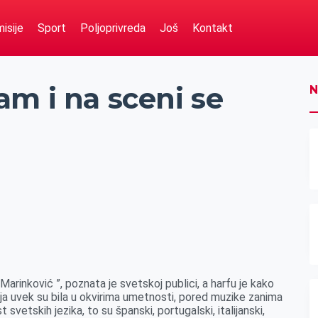
isije
Sport
Poljoprivreda
Još
Kontakt
m i na sceni se
N
rinković ”, poznata je svetskoj publici, a harfu je kako
ja uvek su bila u okvirima umetnosti, pored muzike zanima
t svetskih jezika, to su španski, portugalski, italijanski,