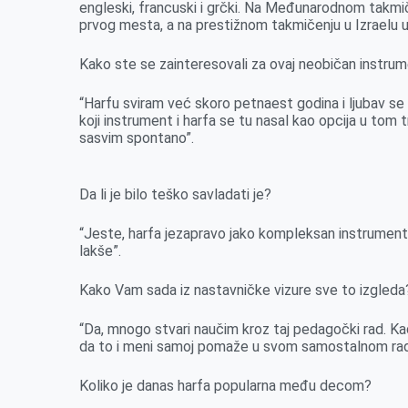
engleski, francuski i grčki. Na Međunarodnom takmičen
k
e
n
p
prvog mesta, a na prestižnom takmičenju u Izraelu ušl
r
Kako ste se zainteresovali za ovaj neobičan instru
“Harfu sviram već skoro petnaest godina i ljubav se 
koji instrument i harfa se tu nasal kao opcija u tom t
sasvim spontano”.
Da li je bilo teško savladati je?
“Jeste, harfa jezapravo jako kompleksan instrument
lakše”.
Kako Vam sada iz nastavničke vizure sve to izgleda
“Da, mnogo stvari naučim kroz taj pedagočki rad. Ka
da to i meni samoj pomaže u svom samostalnom rad
Koliko je danas harfa popularna među decom?