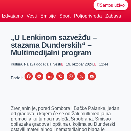
Santos uživo
Izdvajamo
Vesti
Emisije
Sport
Poljoprivreda
Zabava
„U Lenkinom sazvežđu –
stazama Dunđerskih“ –
Multimedijalni program
Kultura
,
Najava događaja
,
Vesti
19. oktobar 2024.
12:44
F
M
L
V
W
X
E
Podeli:
a
e
i
i
h
m
c
s
n
b
a
a
e
s
k
e
t
i
Zrenjanin je, pored Sombora i Bačke Palanke, jedan
b
e
e
r
s
l
od gradova u kojem će se održati multimedijalna
o
n
d
A
promocija kulturnog nasleđa Srbobrana. Smisao
obilazaka gradova i opština u kojima su Dunđerski
o
g
I
p
ostavili materijalnog i nematerijalnog blaga je