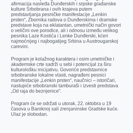
k
e
n
p
afirmacija nasleđa Dunđerskih i srpske građanske
kulture Srbobrana i ovih krajeva putem
r
predstavljanja pesničke manifestacije „Lenkin
prsten“, Zbornika radova o Dunđerskima i dramske
predstave koja na eklatantan, umetnički način govori
o veličini ove porodice, ali i odnosu između velikog
pesnika Laze Kostića i Lenke Dunđerski, kćeri
najmoćnijeg i najbogatijeg Srbina u Austrougarskoj
carevini.
Program je kolažnog karaktera i osim umetničke i
akademske crte sadrži u sebi i potencijal za širu
kulturološku inicijativu. Govoriće predstavnice
srbobranske lokalne vlasti, nagrađeni pesnici
manifestacije „Lenkin prsten“, naučnici – istoričari,
nastupiće srbobranski tamburaši i izvesti predstava
„Od raja do beznjenice“.
Program će se održati u utorak, 22. oktobra u 19
časova u Baroknoj sali zrenjaninske Gradske kuće.
Ulaz je slobodan.