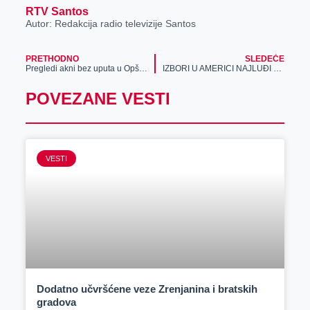
RTV Santos
Autor: Redakcija radio televizije Santos
PRETHODNO
SLEDEĆE
Pregledi akni bez uputa u Opštoj bolnici Zrenjanin
IZBORI U AMERICI NAJLUĐI KOJE JE PLANETA IKADA VIDELA – EVO KAKVA SU PREDVIĐANJA!
POVEZANE VESTI
VESTI
Dodatno učvršćene veze Zrenjanina i bratskih
gradova