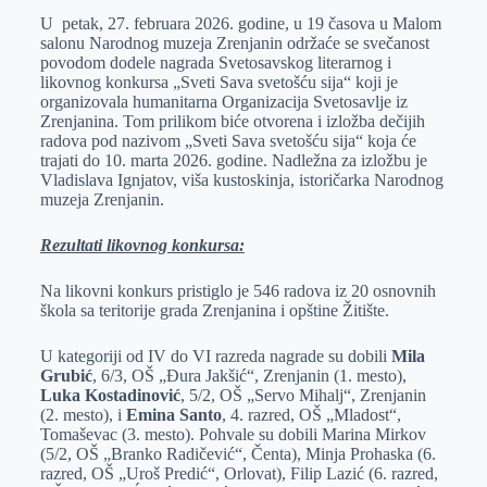
U petak, 27. februara 2026. godine, u 19 časova u Malom
e
I
s
a
salonu Narodnog muzeja Zrenjanin održaće se svečanost
r
n
A
i
povodom dodele nagrada Svetosavskog literarnog i
likovnog konkursa „Sveti Sava svetošću sija“ koji je
p
l
organizovala humanitarna Organizacija Svetosavlјe iz
p
Zrenjanina. Tom prilikom biće otvorena i izložba dečijih
radova pod nazivom „Sveti Sava svetošću sija“ koja će
trajati do 10. marta 2026. godine. Nadležna za izložbu je
Vladislava Ignjatov, viša kustoskinja, istoričarka Narodnog
muzeja Zrenjanin.
Rezultati likovnog konkursa:
Na likovni konkurs pristiglo je 546 radova iz 20 osnovnih
škola sa teritorije grada Zrenjanina i opštine Žitište.
U kategoriji od IV do VI razreda nagrade su dobili
Mila
Grubić
, 6/3, OŠ „Đura Jakšić“, Zrenjanin (1. mesto),
Luka Kostadinović
, 5/2, OŠ „Servo Mihalј“, Zrenjanin
(2. mesto), i
Emina Santo
, 4. razred, OŠ „Mladost“,
Tomaševac (3. mesto). Pohvale su dobili Marina Mirkov
(5/2, OŠ „Branko Radičević“, Čenta), Minja Prohaska (6.
razred, OŠ „Uroš Predić“, Orlovat), Filip Lazić (6. razred,