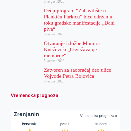
5. avgust 2026.
Dečji program “Zabavilište u
Plankiću Parkiću” biće održan u
toku gradske manifestacije „Dani
piva“
5. avgust 2026.
Otvaranje izložbe Momira
Kneževića „Osvežavanje
memorije“
5. avgust 2026.
Zatvoren za saobraćaj deo ulice
Vojvode Petra Bojovića
5. avgust 2026.
Vremenska prognoza