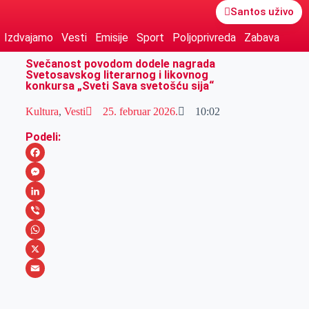
Santos uživo
Izdvajamo
Vesti
Emisije
Sport
Poljoprivreda
Zabava
Svečanost povodom dodele nagrada
Svetosavskog literarnog i likovnog
konkursa „Sveti Sava svetošću sija“
Kultura
,
Vesti
25. februar 2026.
10:02
Podeli:
F
a
M
c
e
L
e
s
i
V
b
s
n
i
W
o
e
k
b
h
X
o
n
e
e
a
E
k
g
d
r
t
m