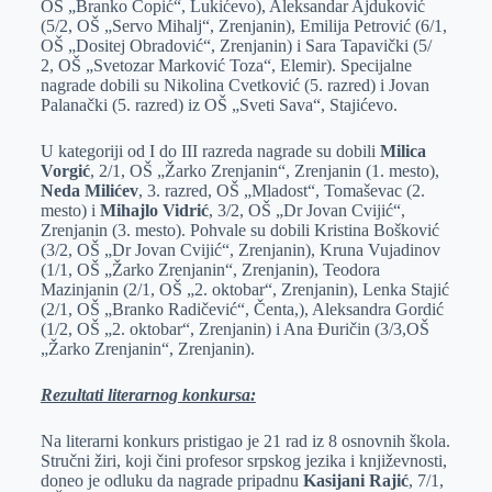
OŠ „Branko Ćopić“, Lukićevo), Aleksandar Ajduković
(5/2, OŠ „Servo Mihalј“, Zrenjanin), Emilija Petrović (6/1,
OŠ „Dositej Obradović“, Zrenjanin) i Sara Tapavički (5/
2, OŠ „Svetozar Marković Toza“, Elemir). Specijalne
nagrade dobili su Nikolina Cvetković (5. razred) i Jovan
Palanački (5. razred) iz OŠ „Sveti Sava“, Stajićevo.
U kategoriji od I do III razreda nagrade su dobili
Milica
Vorgić
, 2/1, OŠ „Žarko Zrenjanin“, Zrenjanin (1. mesto),
Neda Milićev
, 3. razred, OŠ „Mladost“, Tomaševac (2.
mesto) i
Mihajlo Vidrić
, 3/2, OŠ „Dr Jovan Cvijić“,
Zrenjanin (3. mesto). Pohvale su dobili Kristina Bošković
(3/2, OŠ „Dr Jovan Cvijić“, Zrenjanin), Kruna Vujadinov
(1/1, OŠ „Žarko Zrenjanin“, Zrenjanin), Teodora
Mazinjanin (2/1, OŠ „2. oktobar“, Zrenjanin), Lenka Stajić
(2/1, OŠ „Branko Radičević“, Čenta,), Aleksandra Gordić
(1/2, OŠ „2. oktobar“, Zrenjanin) i Ana Đuričin (3/3,OŠ
„Žarko Zrenjanin“, Zrenjanin).
Rezultati literarnog konkursa:
Na literarni konkurs pristigao je 21 rad iz 8 osnovnih škola.
Stručni žiri, koji čini profesor srpskog jezika i književnosti,
doneo je odluku da nagrade pripadnu
Kasijani Rajić
, 7/1,