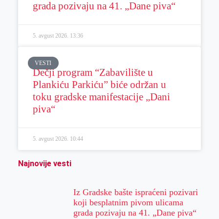
grada pozivaju na 41. „Dane piva“
5. avgust 2026.
13:36
VESTI
Dečji program “Zabavilište u
Plankiću Parkiću” biće održan u
toku gradske manifestacije „Dani
piva“
5. avgust 2026.
10:44
Najnovije vesti
Iz Gradske bašte ispraćeni pozivari
koji besplatnim pivom ulicama
grada pozivaju na 41. „Dane piva“