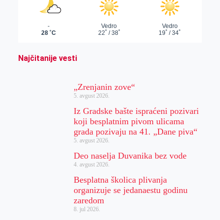
Najčitanije vesti
„Zrenjanin zove“
5. avgust 2026.
Iz Gradske bašte ispraćeni pozivari
koji besplatnim pivom ulicama
grada pozivaju na 41. „Dane piva“
5. avgust 2026.
Deo naselja Duvanika bez vode
4. avgust 2026.
Besplatna školica plivanja
organizuje se jedanaestu godinu
zaredom
8. jul 2026.