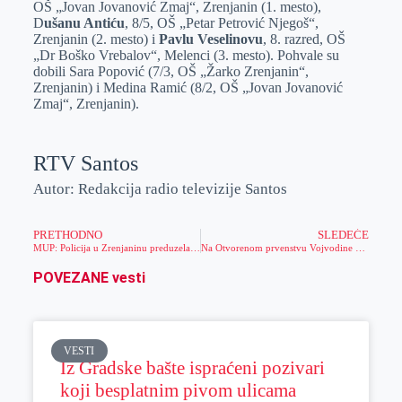
OŠ „Jovan Jovanović Zmaj“, Zrenjanin (1. mesto),
D
ušanu Antiću
, 8/5, OŠ „Petar Petrović Nјegoš“,
Zrenjanin (2. mesto) i
Pavlu Veselinovu
, 8. razred, OŠ
„Dr Boško Vrebalov“, Melenci (3. mesto). Pohvale su
dobili Sara Popović (7/3, OŠ „Žarko Zrenjanin“,
Zrenjanin) i Medina Ramić (8/2, OŠ „Jovan Jovanović
Zmaj“, Zrenjanin).
RTV Santos
Autor: Redakcija radio televizije Santos
PRETHODNO
SLEDEĆE
MUP: Policija u Zrenjaninu preduzela sve mere u potrazi za nestalim mladićem
Na Otvorenom prvenstvu Vojvodine plivači Proletera osvojili 25 medalja
POVEZANE vesti
VESTI
Iz Gradske bašte ispraćeni pozivari
koji besplatnim pivom ulicama