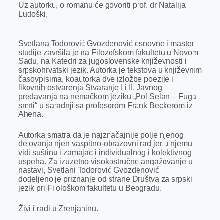
Uz autorku, o romanu će govoriti prof. dr Natalija
r
Ludoški.
Svetlana Todorović Gvozdenović osnovne i master
studije završila je na Filozofskom fakultetu u Novom
Sadu, na Katedri za jugoslovenske književnosti i
srpskohrvatski jezik. Autorka je tekstova u književnim
časovpisima, koautorka dve izložbe poezije i
likovnih ostvarenja Stvaranje I i II, Javnog
predavanja na nemačkom jeziku „Pol Selan – Fuga
smrti“ u saradnji sa profesorom Frank Beckerom iz
Ahena.
Autorka smatra da je najznačajnije polje njenog
delovanja njen vaspitno-obrazovni rad jer u njemu
vidi suštinu i zamajac i individualnog i kolektivnog
uspeha. Za izuzetno visokostručno angažovanje u
nastavi, Svetlani Todorović Gvozdenović
dodeljeno je priznanje od strane Društva za srpski
jezik pri Filološkom fakultetu u Beogradu.
Živi i radi u Zrenjaninu.