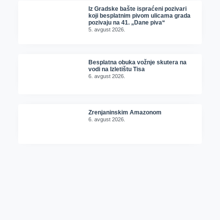
Iz Gradske bašte ispraćeni pozivari
koji besplatnim pivom ulicama grada
pozivaju na 41. „Dane piva“
5. avgust 2026.
Besplatna obuka vožnje skutera na
vodi na Izletištu Tisa
6. avgust 2026.
Zrenjaninskim Amazonom
6. avgust 2026.