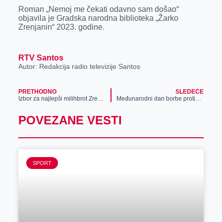
Roman „Nemoj me čekati odavno sam došao“
objavila je Gradska narodna biblioteka „Žarko
Zrenjanin“ 2023. godine.
RTV Santos
Autor: Redakcija radio televizije Santos
PRETHODNO
SLEDEĆE
Izbor za najlepši milihbrot Zrenjanina
Međunarodni dan borbe protiv nasilja nad ženama
POVEZANE VESTI
SPORT