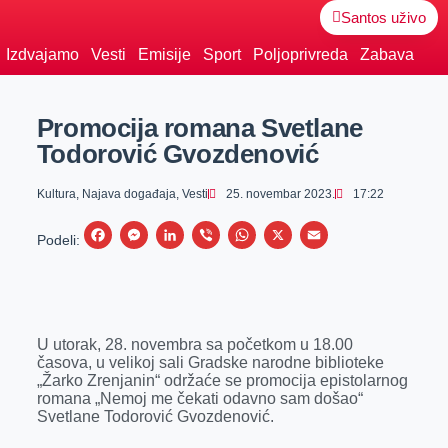
Santos uživo
Izdvajamo
Vesti
Emisije
Sport
Poljoprivreda
Zabava
Promocija romana Svetlane
Todorović Gvozdenović
Kultura
,
Najava događaja
,
Vesti
25. novembar 2023.
17:22
F
M
L
V
W
X
E
Podeli:
a
e
i
i
h
m
c
s
n
b
a
a
e
s
k
e
t
i
U utorak, 28. novembra sa početkom u 18.00
b
e
e
r
s
l
časova, u velikoj sali Gradske narodne biblioteke
o
n
d
A
„Žarko Zrenjanin“ održaće se promocija epistolarnog
romana „Nemoj me čekati odavno sam došao“
o
g
I
p
Svetlane Todorović Gvozdenović.
k
e
n
p