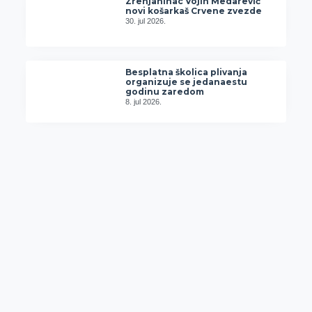
Zrenjaninac Vojin Medarević
novi košarkaš Crvene zvezde
30. jul 2026.
Besplatna školica plivanja
organizuje se jedanaestu
godinu zaredom
8. jul 2026.