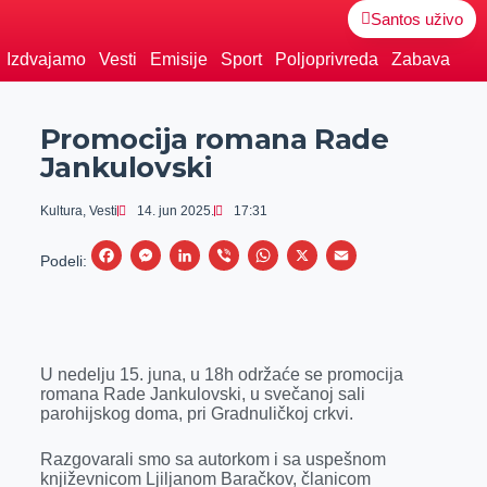
Santos uživo
Izdvajamo
Vesti
Emisije
Sport
Poljoprivreda
Zabava
Promocija romana Rade
Jankulovski
Kultura
,
Vesti
14. jun 2025.
17:31
F
M
L
V
W
X
E
Podeli:
a
e
i
i
h
m
c
s
n
b
a
a
e
s
k
e
t
i
U nedelju 15. juna, u 18h održaće se promocija
b
e
e
r
s
l
romana Rade Jankulovski, u svečanoj sali
o
n
d
A
parohijskog doma, pri Gradnuličkoj crkvi.
o
g
I
p
Razgovarali smo sa autorkom i sa uspešnom
k
e
n
p
književnicom Ljiljanom Baračkov, članicom