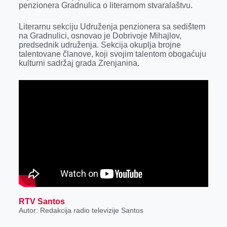
penzionera Gradnulica o literarnom stvaralaštvu.
r
Literarnu sekciju Udruženja penzionera sa sedištem
na Gradnulici, osnovao je Dobrivoje Mihajlov,
predsednik udruženja. Sekcija okuplja brojne
talentovane članove, koji svojim talentom obogaćuju
kulturni sadržaj grada Zrenjanina.
RTV Santos
Autor: Redakcija radio televizije Santos