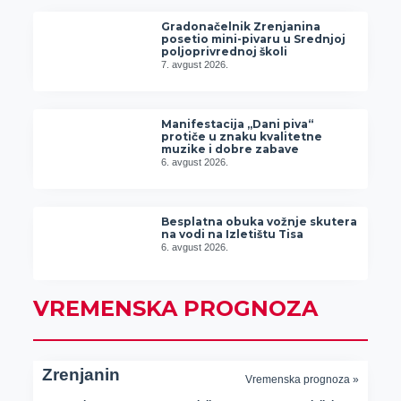
Gradonačelnik Zrenjanina
posetio mini-pivaru u Srednjoj
poljoprivrednoj školi
7. avgust 2026.
Manifestacija „Dani piva“
protiče u znaku kvalitetne
muzike i dobre zabave
6. avgust 2026.
Besplatna obuka vožnje skutera
na vodi na Izletištu Tisa
6. avgust 2026.
VREMENSKA PROGNOZA