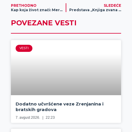
PRETHODNO
SLEDEĆE
Kap koja život znači: Meridian fondacija primer humanosti u akcijama davanja krvi
Predstava „Knjiga zvana život“ u izvođenju baletskog studija Golden Way
POVEZANE VESTI
VESTI
Dodatno učvršćene veze Zrenjanina i
bratskih gradova
7. avgust 2026.
22:23