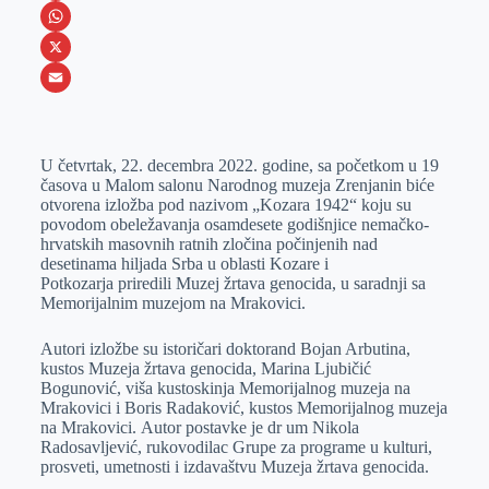
e
s
i
V
b
s
n
i
W
o
e
k
b
h
X
o
n
e
e
a
E
k
g
d
r
t
m
U četvrtak, 22. decembra 2022. godine, sa početkom u 19
e
I
s
a
časova u Malom salonu Narodnog muzeja Zrenjanin biće
r
n
A
i
otvorena izložba pod nazivom „Kozara 1942“ koju su
povodom obeležavanja osamdesete godišnjice nemačko-
p
l
hrvatskih masovnih ratnih zločina počinjenih nad
p
desetinama hilјada Srba u oblasti Kozare i
Potkozarja priredili Muzej žrtava genocida, u saradnji sa
Memorijalnim muzejom na Mrakovici.
Autori izložbe su istoričari doktorand Bojan Arbutina,
kustos Muzeja žrtava genocida, Marina Ljubičić
Bogunović, viša kustoskinja Memorijalnog muzeja na
Mrakovici i Boris Radaković, kustos Memorijalnog muzeja
na Mrakovici. Autor postavke je dr um Nikola
Radosavlјević, rukovodilac Grupe za programe u kulturi,
prosveti, umetnosti i izdavaštvu Muzeja žrtava genocida.