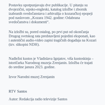
Postavku upotpunjavaju dve publikacije. U pitanju su
dvojezični, srpsko-engleski, katalog izložbe i zbornik
izabranih svedočanstava i arhivalija o kozaračkoj epopeji
pod naslovom ,,Kozara 1942. godine: Odabrana
svedočanstva i dokumenti“.
Na izložbi su, pored ostalog, po prvi put od okončanja
Drugog svetskog rata predstavlјeni pojedini eksponati, kao
i autentični audio-video zapisi tragičnih događaja na Kozari
(tzv. slikopisi NDH).
Nadležni kustos je Vladislava Ignjatov, viša kustoskinja –
istoričarka Narodnog muzeja Zrenjanin. Izložba će trajati
do sredine janura 2023. godine.
Izvor Narodni muzej Zrenjanin
RTV Santos
Autor: Redakcija radio televizije Santos