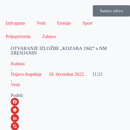
Santos uživo
Izdvajamo
Vesti
Emisije
Sport
Poljoprivreda
Zabava
OTVARANJE IZLOŽBE „KOZARA 1942“ u NM
ZRENJANIN
Kultura
,
Najava događaja
18. decembar 2022.
11:23
,
Vesti
Podeli:
F
a
M
c
e
L