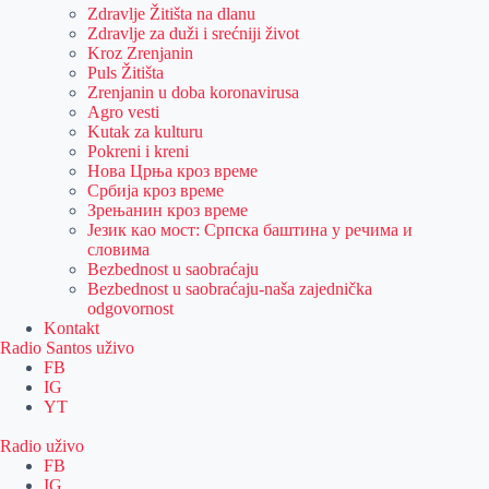
Zdravlje Žitišta na dlanu
Zdravlje za duži i srećniji život
Kroz Zrenjanin
Puls Žitišta
Zrenjanin u doba koronavirusa
Agro vesti
Kutak za kulturu
Pokreni i kreni
Нова Црња кроз време
Србија кроз време
Зрењанин кроз време
Језик као мост: Српска баштина у речима и
словима
Bezbednost u saobraćaju
Bezbednost u saobraćaju-naša zajednička
odgovornost
Kontakt
Radio Santos uživo
FB
IG
YT
Radio uživo
FB
IG