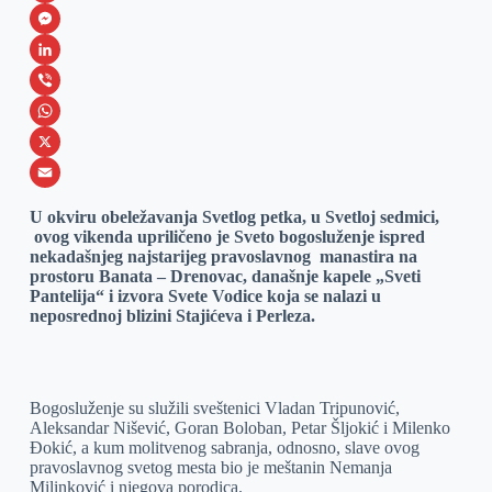
F
a
M
c
e
L
e
s
i
V
b
s
n
i
W
o
e
k
b
h
X
o
n
e
e
a
E
U okviru obeležavanja Svetlog petka, u Svetloj sedmici,
k
g
d
r
t
m
ovog vikenda upriličeno je Sveto bogosluženje ispred
nekadašnjeg najstarijeg pravoslavnog manastira na
e
I
s
a
prostoru Banata – Drenovac, današnje kapele „Sveti
r
n
A
i
Pantelija“ i izvora Svete Vodice koja se nalazi u
neposrednoj blizini Stajićeva i Perleza.
p
l
p
Bogosluženje su služili sveštenici Vladan Tripunović,
Aleksandar Nišević, Goran Boloban, Petar Šljokić i Milenko
Đokić, a kum molitvenog sabranja, odnosno, slave ovog
pravoslavnog svetog mesta bio je meštanin Nemanja
Milinković i njegova porodica.