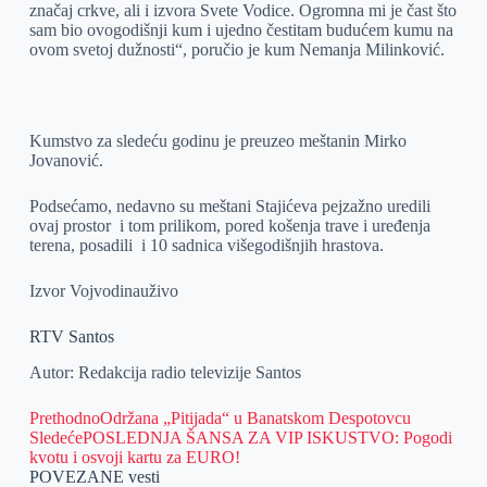
značaj crkve, ali i izvora Svete Vodice. Ogromna mi je čast što
sam bio ovogodišnji kum i ujedno čestitam budućem kumu na
ovom svetoj dužnosti“, poručio je kum Nemanja Milinković.
Kumstvo za sledeću godinu je preuzeo meštanin Mirko
Jovanović.
Podsećamo, nedavno su meštani Stajićeva pejzažno uredili
ovaj prostor i tom prilikom, pored košenja trave i uređenja
terena, posadili i 10 sadnica višegodišnjih hrastova.
Izvor Vojvodinauživo
RTV Santos
Autor: Redakcija radio televizije Santos
Prethodno
Održana „Pitijada“ u Banatskom Despotovcu
Sledeće
POSLEDNJA ŠANSA ZA VIP ISKUSTVO: Pogodi
kvotu i osvoji kartu za EURO!
POVEZANE vesti