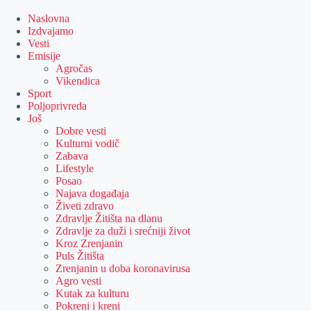
Skip
to
Naslovna
content
Izdvajamo
Vesti
Emisije
Agročas
Vikendica
Sport
Poljoprivreda
Još
Dobre vesti
Kulturni vodič
Zabava
Lifestyle
Posao
Najava događaja
Živeti zdravo
Zdravlje Žitišta na dlanu
Zdravlje za duži i srećniji život
Kroz Zrenjanin
Puls Žitišta
Zrenjanin u doba koronavirusa
Agro vesti
Kutak za kulturu
Pokreni i kreni