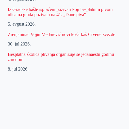
Iz Gradske bašte ispraćeni pozivari koji besplatnim pivom
ulicama grada pozivaju na 41. „Dane piva“
5. avgust 2026.
Zrenjaninac Vojin Medarević novi košarkaš Crvene zvezde
30. jul 2026.
Besplatna školica plivanja organizuje se jedanaestu godinu
zaredom
8. jul 2026.