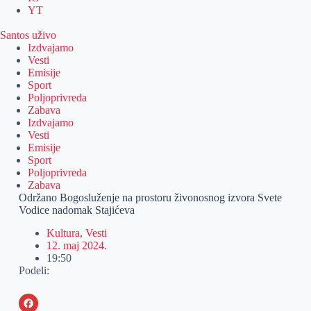
YT
Santos uživo
Izdvajamo
Vesti
Emisije
Sport
Poljoprivreda
Zabava
Izdvajamo
Vesti
Emisije
Sport
Poljoprivreda
Zabava
Održano Bogosluženje na prostoru živonosnog izvora Svete
Vodice nadomak Stajićeva
Kultura
,
Vesti
12. maj 2024.
19:50
Podeli: