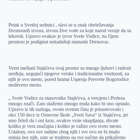
Petak u Svetloj sedmici , slavi se u znak obeležavanja
živonosnih izvora, izvora žive vode za koje narod veruje da su
lekoviti. Upravo ovakav je izvor Svete Vodice, na čijem
prostoru je podignut nekadašnji manastir Drenovac.
Verni meštani Stajićeva ovaj prostor sa mnogo ljubavi i radosti
uređuju, negujući njegove verske i tradicionalne vrednosti, za
njih je ovo mesto, pored hrama Uspenja Presvete Bogorodice
molitveno mesto.
„ Svete Vodice za stanovnike Stajićeva, a verujem i Perleza
mnogo znači. Zato ulažemo mnogo truda kako bi ono opstalo.
Upravo iz tih razloga, ovom svetom činu je prisustvovalo i
oko 150 dece iz Osnovne škole „Sveti Sava“ iz Stajićeva, jer
smo želeli da i oni kroz, ovakve vrste okupljanja, shvate
koliko je vera značajna i koliko je važno ovo sveto mesto.
Ustalom, ovo sve radimo zbog njih i sve ovo ne bi imalo
smisla bez njih, zato se trudimo na sve načine da prikažemo