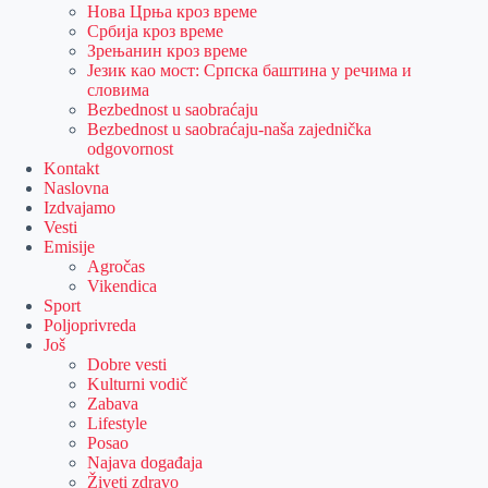
Нова Црња кроз време
Србија кроз време
Зрењанин кроз време
Језик као мост: Српска баштина у речима и
словима
Bezbednost u saobraćaju
Bezbednost u saobraćaju-naša zajednička
odgovornost
Kontakt
Naslovna
Izdvajamo
Vesti
Emisije
Agročas
Vikendica
Sport
Poljoprivreda
Još
Dobre vesti
Kulturni vodič
Zabava
Lifestyle
Posao
Najava događaja
Živeti zdravo