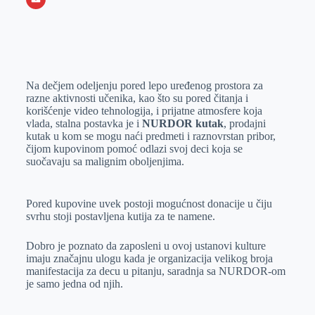
o
n
e
e
a
E
k
g
d
r
t
m
e
I
s
a
r
n
A
i
Na dečjem odeljenju pored lepo uređenog prostora za
p
l
razne aktivnosti učenika, kao što su pored čitanja i
korišćenje video tehnologija, i prijatne atmosfere koja
p
vlada, stalna postavka je i
NURDOR kutak
, prodajni
kutak u kom se mogu naći predmeti i raznovrstan pribor,
čijom kupovinom pomoć odlazi svoj deci koja se
suočavaju sa malignim oboljenjima.
Pored kupovine uvek postoji mogućnost donacije u čiju
svrhu stoji postavljena kutija za te namene.
Dobro je poznato da zaposleni u ovoj ustanovi kulture
imaju značajnu ulogu kada je organizacija velikog broja
manifestacija za decu u pitanju, saradnja sa NURDOR-om
je samo jedna od njih.