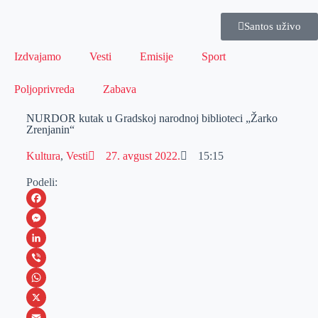
Santos uživo
Izdvajamo
Vesti
Emisije
Sport
Poljoprivreda
Zabava
NURDOR kutak u Gradskoj narodnoj biblioteci „Žarko
Zrenjanin“
Kultura
,
Vesti
27. avgust 2022.
15:15
Podeli:
F
a
M
c
e
L
e
s
i
V
b
s
n
i
W
o
e
k
b
h
X