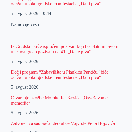
održan u toku gradske manifestacije „Dani piva“
5. avgust 2026.
10:44
Najnovije vesti
Iz Gradske bašte ispraćeni pozivari koji besplatnim pivom
ulicama grada pozivaju na 41. „Dane piva“
5. avgust 2026.
Dečji program “Zabavilište u Plankiću Parkiću” biće
održan u toku gradske manifestacije „Dani piva“
5. avgust 2026.
Otvaranje izložbe Momira Kneževića „Osvežavanje
memorije“
5. avgust 2026.
Zatvoren za saobraćaj deo ulice Vojvode Petra Bojovića