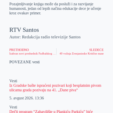
Pozajmljivanje knjiga može da posluži i za razvijanje
humanosti, jedan od lepih načina edukacije dece je učenje
kroz ovakav primer.
RTV Santos
Autor: Redakcija radio televizije Santos
PRETHODNO
SLEDEĆE
Izabran novi predsednik Fudbalskog saveza grada Zrenjanina
40 vožnja Zrenjaninske Kritične mase
POVEZANE vesti
Vesti
Iz Gradske bašte ispraćeni pozivari koji besplatnim pivom
ulicama grada pozivaju na 41. „Dane piva“
5. avgust 2026.
13:36
Vesti
Dečji program “Zabavilište u Plankiću Parkiću” biće