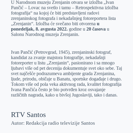
U Narodnom muzeju Zrenjanin otvara se izložba „Ivan
e
I
s
a
Pančić – Lovac na svetlo i tamu – Retrospektivna izložba
r
n
A
i
fotografija“ na kojoj će biti predstavljeni radovi
zrenjaninskog fotografa i nekadašnjeg fotoreportera lista
p
l
„Zrenjanin“. Izložba će svečano biti otvorena
u
p
ponedeljak, 8. avgusta 2022.
godine u
20 časova
u
Salonu Narodnog muzeja Zrenjanin.
Ivan Pančić (Petrovgrad, 1945), zrenjaninski fotograf,
kandidat za zvanje majstora fotografije, nekadašnji
fotoreporter u listu „Zrenjanin“, pasionirano i sa mnogo
ljubavi više od pet decenija dokumentuje svet oko sebe. Taj
svet najčešće podrazumeva ambijente grada Zrenjanina,
ljude, prirodu, običaje u Banatu, sportske događaje i drugo.
Tokom više od pola veka aktivnog rada, kvalitet fotografija
Ivana Pančića često je bio potvrđen kroz osvajanje
različitih nagrada, kako u bivšoj Jugoslaviji, tako i danas.
RTV Santos
Autor: Redakcija radio televizije Santos