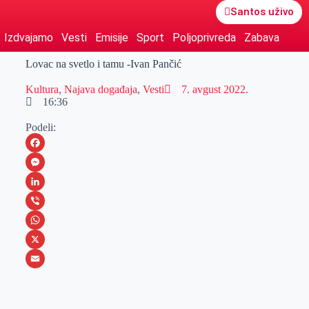
Santos uživo
Izdvajamo
Vesti
Emisije
Sport
Poljoprivreda
Zabava
Lovac na svetlo i tamu -Ivan Pančić
Kultura
,
Najava događaja
,
Vesti
7. avgust 2022.
16:36
Podeli:
F
a
M
c
e
L
e
s
i
V
b
s
n
i
W
o
e
k
b
h
X
o
n
e
e
a
E
k
g
d
r
t
m