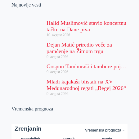
Najnovije vesti
Halid Muslimović stavio koncertnu
tačku na Dane piva
10. avgust 2026.
Dejan Matić priredio veče za
pamćenje na Žitnom trgu
9. avgust 2026.
Gospon Tamburaši i tambure poj…
9. avgust 2026.
Mladi kajakaši blistali na XV
Međunarodnoj regati „Begej 2026“
9. avgust 2026.
Vremenska prognoza