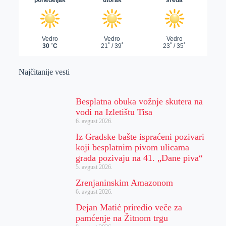
Najčitanije vesti
Besplatna obuka vožnje skutera na
vodi na Izletištu Tisa
6. avgust 2026.
Iz Gradske bašte ispraćeni pozivari
koji besplatnim pivom ulicama
grada pozivaju na 41. „Dane piva“
5. avgust 2026.
Zrenjaninskim Amazonom
6. avgust 2026.
Dejan Matić priredio veče za
pamćenje na Žitnom trgu