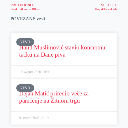
PRETHODNO
SLEDEĆE
Pivski vikend u BIG-u
Kupališta nekada
POVEZANE vesti
VESTI
Halid Muslimović stavio koncertnu
tačku na Dane piva
10. avgust 2026.
00:08
VESTI
Dejan Matić priredio veče za
pamćenje na Žitnom trgu
9. avgust 2026.
23:19