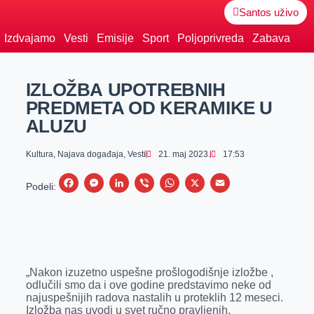
Santos uživo
Izdvajamo
Vesti
Emisije
Sport
Poljoprivreda
Zabava
IZLOŽBА UPOTREBNIH
PREDMETA OD KERAMIKE U
ALUZU
Kultura
,
Najava događaja
,
Vesti
21. maj 2023.
17:53
F
M
L
V
W
X
E
Podeli:
a
e
i
i
h
m
c
s
n
b
a
a
e
s
k
e
t
i
b
e
e
r
s
l
„Nakon izuzetno uspešne prošlogodišnje izložbe ,
o
n
d
A
odlučili smo da i ove godine predstavimo neke od
najuspešnijih radova nastalih u proteklih 12 meseci.
o
g
I
p
Izložba nas uvodi u svet ručno pravljenih,