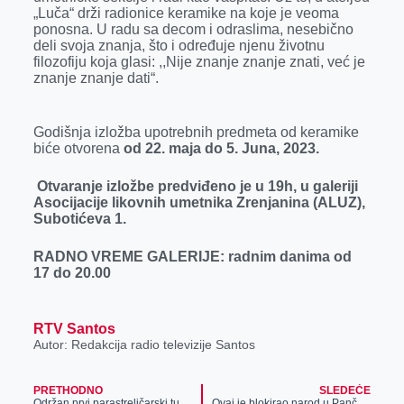
„Luča“ drži radionice keramike na koje je veoma
ponosna. U radu sa decom i odraslima, nesebično
deli svoja znanja, što i određuje njenu životnu
filozofiju koja glasi: ,,Nije znanje znanje znati, već je
znanje znanje dati“.
Godišnja izložba upotrebnih predmeta od keramike
biće otvorena
od 22. maja do 5. Juna, 2023.
Otvaranje izložbe predviđeno je u 19h, u galeriji
Asocijacije likovnih umetnika Zrenjanina (ALUZ),
Subotićeva 1.
RADNO VREME GALERIJE: radnim danima od
17 do 20.00
RTV Santos
Autor: Redakcija radio televizije Santos
PRETHODNO
SLEDEĆE
Održan prvi parastreličarski turnir u organizaciji „SKIZ“ na zrenjaninskom bazenu
Ovaj je blokirao narod u Pančevu: Farma „Trajković“ iznikla na prevarama i utajama