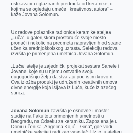
k
e
n
p
oslikavanih i glaziranih predmeta od keramike, u
kojima se ogledaju umeće i kreativnost autora“ –
r
kaže Jovana Solomun.
Uz radove polaznika radionica keramike ateljea
„Luča“, u galerijskom prostoru će svoje mesto
pronaći i nekolicina predmeta napravljenih od strane
učenika srednjoškolskog uzrasta. Selekciju radova
izvršila je primenjena umetnica Jovana Solomun.
„
Luča
“ atelje je zajednički projekat sestara Sanele i
Jovane, koje su u njemu ostvarile svoju
dugogodišnju želju da stvaraju pod istim krovom.
Ova izložba produkt je udruženih kreativnih umova i
divne energije koja isijava iz Luče, kuće izlazećeg
sunca.
Jovana Solomun
završila je osnovne i master
studije na Fakultetu primenjenih umetnosti u
Beogradu, na Odseku za keramiku. Zaposlena je u
Domu učenika „Angelina Kojić – Gina“, gde vodi
umetničke sekcije i radi kao vaspitač. Uz to, u ateljeu