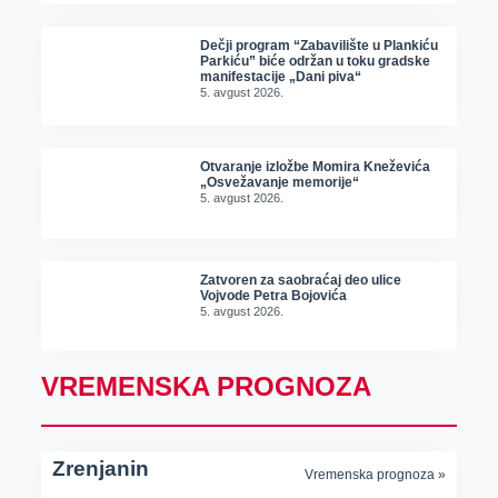
Dečji program “Zabavilište u Plankiću
Parkiću” biće održan u toku gradske
manifestacije „Dani piva“
5. avgust 2026.
Otvaranje izložbe Momira Kneževića
„Osvežavanje memorije“
5. avgust 2026.
Zatvoren za saobraćaj deo ulice
Vojvode Petra Bojovića
5. avgust 2026.
VREMENSKA PROGNOZA