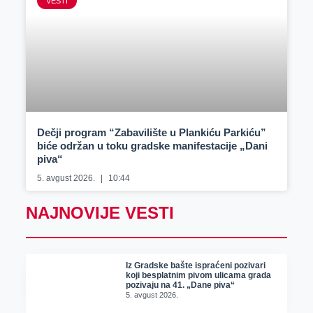
VESTI
Dečji program “Zabavilište u Plankiću Parkiću”
biće održan u toku gradske manifestacije „Dani
piva“
5. avgust 2026.
10:44
NAJNOVIJE VESTI
Iz Gradske bašte ispraćeni pozivari
koji besplatnim pivom ulicama grada
pozivaju na 41. „Dane piva“
5. avgust 2026.