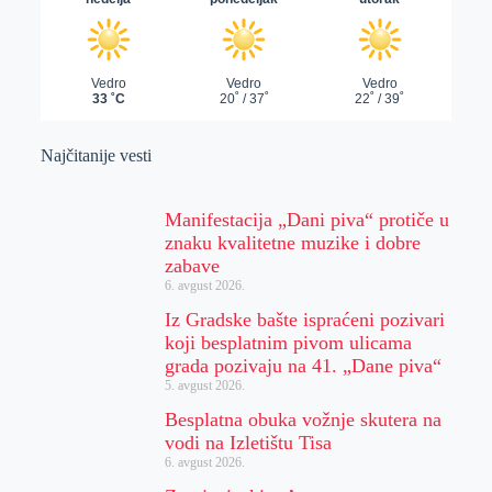
Najčitanije vesti
Manifestacija „Dani piva“ protiče u
znaku kvalitetne muzike i dobre
zabave
6. avgust 2026.
Iz Gradske bašte ispraćeni pozivari
koji besplatnim pivom ulicama
grada pozivaju na 41. „Dane piva“
5. avgust 2026.
Besplatna obuka vožnje skutera na
vodi na Izletištu Tisa
6. avgust 2026.