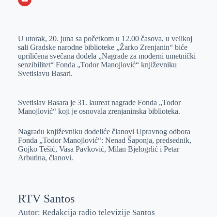
o
n
e
e
a
E
k
g
d
r
t
m
U utorak, 20. juna sa početkom u 12.00 časova, u velikoj
e
I
s
a
sali Gradske narodne biblioteke „Žarko Zrenjanin“ biće
r
n
A
i
upriličena svečana dodela „Nagrade za moderni umetnički
senzibilitet“ Fonda „Todor Manojlović“ književniku
p
l
Svetislavu Basari.
p
Svetislav Basara je 31. laureat nagrade Fonda „Todor
Manojlović“ koji je osnovala zrenjaninska biblioteka.
Nagradu književniku dodeliće članovi Upravnog odbora
Fonda „Todor Manojlović“: Nenad Šaponja, predsednik,
Gojko Tešić, Vasa Pavković, Milan Bjelogrlić i Petar
Arbutina, članovi.
RTV Santos
Autor: Redakcija radio televizije Santos