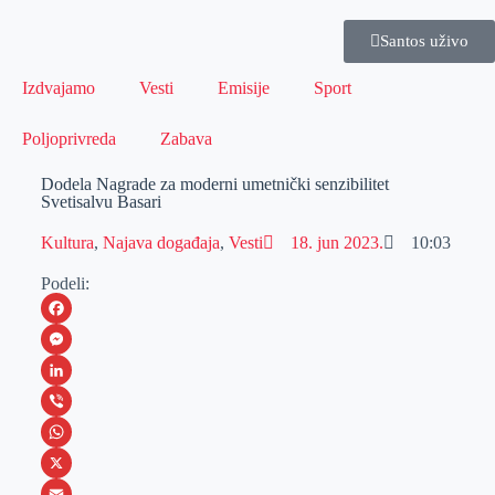
Santos uživo
Izdvajamo
Vesti
Emisije
Sport
Poljoprivreda
Zabava
Dodela Nagrade za moderni umetnički senzibilitet
Svetisalvu Basari
Kultura
,
Najava događaja
,
Vesti
18. jun 2023.
10:03
Podeli:
F
a
M
c
e
L
e
s
i
V
b
s
n
i
W
o
e
k
b
h
X