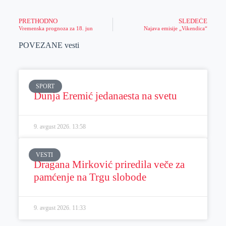
PRETHODNO
SLEDEĆE
Vremenska prognoza za 18. jun
Najava emisije „Vikendica“
POVEZANE vesti
SPORT
Dunja Eremić jedanaesta na svetu
9. avgust 2026.
13:58
VESTI
Dragana Mirković priredila veče za
pamćenje na Trgu slobode
9. avgust 2026.
11:33