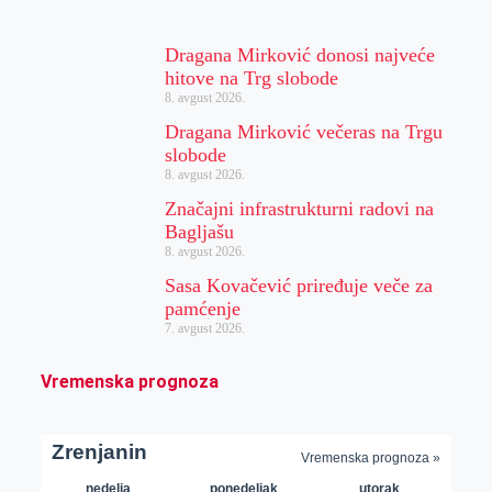
Dragana Mirković donosi najveće
hitove na Trg slobode
8. avgust 2026.
Dragana Mirković večeras na Trgu
slobode
8. avgust 2026.
Značajni infrastrukturni radovi na
Bagljašu
8. avgust 2026.
Sasa Kovačević priređuje veče za
pamćenje
7. avgust 2026.
Vremenska prognoza