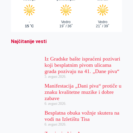
Najčitanije vesti
Iz Gradske bašte ispraćeni pozivari
koji besplatnim pivom ulicama
grada pozivaju na 41. „Dane piva“
5. avgust 2026.
Manifestacija „Dani piva“ protiče u
znaku kvalitetne muzike i dobre
zabave
6. avgust 2026.
Besplatna obuka vožnje skutera na
vodi na Izletištu Tisa
6. avgust 2026.