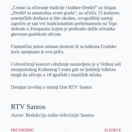
r
n
A
i
„Centar za očuvanje tradicije i kulture Đerđef“ uz slogan
„Đerđef sa amaterima svom gradu“, uz učešće 15 kulturno
p
l
umetničkih društava iz šire okoline, ovogodišnji nastup
p
započeo je sad već tradicionalnim performansom na Trgu
slobode u Zrenjaninu kojem je prethodio defile učesnika
glavnom gradskom ulicom.
Fantastičan prizor sniman dronom ili sa balkona Gradske
kuće upotpunio je ovu priču.
Celovečernji koncert i druženje nastavljeno je u Velikoj sali
zrenjaninskog Kulturnog Centra gde su ljubitelji folklora
mogli da uživaju u 18 igračkih i muzičkih tačaka.
Detaljan izveštaj u emisiji Dan RTV Santos.
RTV Santos
Autor: Redakcija radio televizije Santos
PRETHODNO
SLEDEĆE