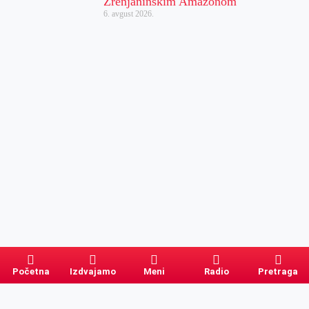
Zrenjaninskim Amazonom
6. avgust 2026.
Početna
Izdvajamo
Meni
Radio
Pretraga
Pretraga