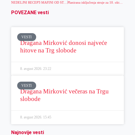
NEDELJNI RECEPT-MAFINI OD STAROG HLEBA
Planirana isključenja struje za 10. oktobar
POVEZANE vesti
VESTI
Dragana Mirković donosi najveće
hitove na Trg slobode
8. avgust 2026.
23:22
VESTI
Dragana Mirković večeras na Trgu
slobode
8. avgust 2026.
15:45
Najnovije vesti