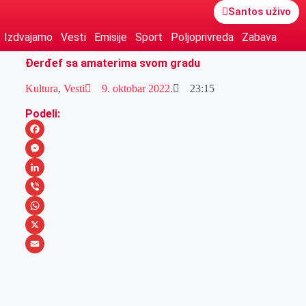
Santos uživo
Izdvajamo
Vesti
Emisije
Sport
Poljoprivreda
Zabava
Đerđef sa amaterima svom gradu
Kultura
,
Vesti
9. oktobar 2022.
23:15
Podeli:
F
a
M
c
e
L
e
s
i
V
b
s
n
i
W
o
e
k
b
h
X
o
n
e
e
a
E
k
g
d
r
t
m
e
I
s
a