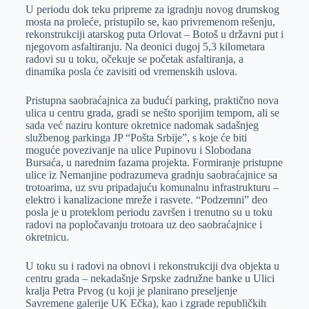
U periodu dok teku pripreme za igradnju novog drumskog
mosta na proleće, pristupilo se, kao privremenom rešenju,
rekonstrukciji atarskog puta Orlovat – Botoš u državni put i
njegovom asfaltiranju. Na deonici dugoj 5,3 kilometara
radovi su u toku, očekuje se početak asfaltiranja, a
dinamika posla će zavisiti od vremenskih uslova.
Pristupna saobraćajnica za budući parking, praktično nova
ulica u centru grada, gradi se nešto sporijim tempom, ali se
sada već naziru konture okretnice nadomak sadašnjeg
službenog parkinga JP “Pošta Srbije”, s koje će biti
moguće povezivanje na ulice Pupinovu i Slobodana
Bursaća, u narednim fazama projekta. Formiranje pristupne
ulice iz Nemanjine podrazumeva gradnju saobraćajnice sa
trotoarima, uz svu pripadajuću komunalnu infrastrukturu –
elektro i kanalizacione mreže i rasvete. “Podzemni” deo
posla je u proteklom periodu završen i trenutno su u toku
radovi na popločavanju trotoara uz deo saobraćajnice i
okretnicu.
U toku su i radovi na obnovi i rekonstrukciji dva objekta u
centru grada – nekadašnje Srpske zadružne banke u Ulici
kralja Petra Prvog (u koji je planirano preseljenje
Savremene galerije UK Ečka), kao i zgrade republičkih