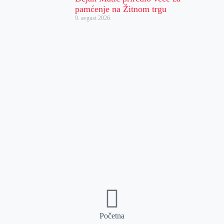
pamćenje na Žitnom trgu
9. avgust 2026.
Početna