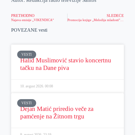
Autor: Redakcija radio televizije Santos
PRETHODNO
SLEDEĆE
Najava emisije „VIKENDICA“
Promocija knjige „Melodija mladosti“ Mile Stašević
POVEZANE vesti
VESTI
Halid Muslimović stavio koncertnu
tačku na Dane piva
10. avgust 2026.
00:08
VESTI
Dejan Matić priredio veče za
pamćenje na Žitnom trgu
9. avgust 2026.
23:19