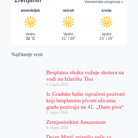
Najčitanije vesti
Besplatna obuka vožnje skutera na
vodi na Izletištu Tisa
6. avgust 2026.
Iz Gradske bašte ispraćeni pozivari
koji besplatnim pivom ulicama
grada pozivaju na 41. „Dane piva“
5. avgust 2026.
Zrenjaninskim Amazonom
6. avgust 2026.
Dejan Matić priredio veče za