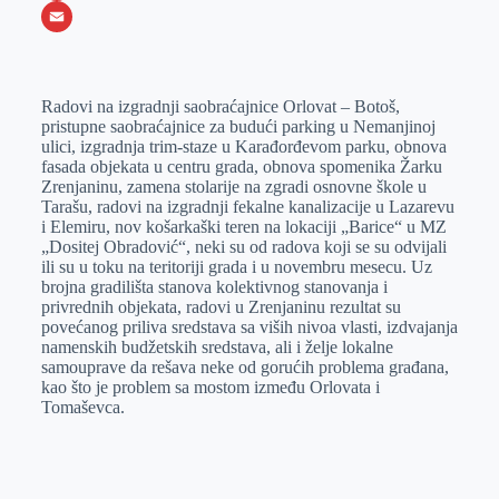
o
e
k
b
h
X
o
n
e
e
a
E
k
g
d
r
t
m
Radovi na izgradnji saobraćajnice Orlovat – Botoš,
e
I
s
a
pristupne saobraćajnice za budući parking u Nemanjinoj
r
n
A
i
ulici, izgradnja trim-staze u Karađorđevom parku, obnova
fasada objekata u centru grada, obnova spomenika Žarku
p
l
Zrenjaninu, zamena stolarije na zgradi osnovne škole u
p
Tarašu, radovi na izgradnji fekalne kanalizacije u Lazarevu
i Elemiru, nov košarkaški teren na lokaciji „Barice“ u MZ
„Dositej Obradović“, neki su od radova koji se su odvijali
ili su u toku na teritoriji grada i u novembru mesecu. Uz
brojna gradilišta stanova kolektivnog stanovanja i
privrednih objekata, radovi u Zrenjaninu rezultat su
povećanog priliva sredstava sa viših nivoa vlasti, izdvajanja
namenskih budžetskih sredstava, ali i želje lokalne
samouprave da rešava neke od gorućih problema građana,
kao što je problem sa mostom između Orlovata i
Tomaševca.