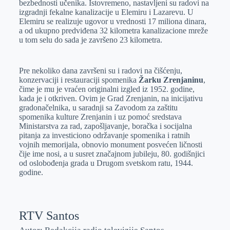
bezbednosti učenika. Istovremeno, nastavljeni su radovi na
izgradnji fekalne kanalizacije u Elemiru i Lazarevu. U
Elemiru se realizuje ugovor u vrednosti 17 miliona dinara,
a od ukupno predviđena 32 kilometra kanalizacione mreže
u tom selu do sada je završeno 23 kilometra.
Pre nekoliko dana završeni su i radovi na čišćenju,
konzervaciji i restauraciji spomenika
Žarku Zrenjaninu
,
čime je mu je vraćen originalni izgled iz 1952. godine,
kada je i otkriven. Ovim je Grad Zrenjanin, na inicijativu
gradonačelnika, u saradnji sa Zavodom za zaštitu
spomenika kulture Zrenjanin i uz pomoć sredstava
Ministarstva za rad, zapošljavanje, boračka i socijalna
pitanja za investiciono održavanje spomenika i ratnih
vojnih memorijala, obnovio monument posvećen ličnosti
čije ime nosi, a u susret značajnom jubileju, 80. godišnjici
od oslobođenja grada u Drugom svetskom ratu, 1944.
godine.
RTV Santos