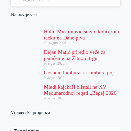
Najnovije vesti
Halid Muslimović stavio koncertnu
tačku na Dane piva
10. avgust 2026.
Dejan Matić priredio veče za
pamćenje na Žitnom trgu
9. avgust 2026.
Gospon Tamburaši i tambure poj…
9. avgust 2026.
Mladi kajakaši blistali na XV
Međunarodnoj regati „Begej 2026“
9. avgust 2026.
Vremenska prognoza