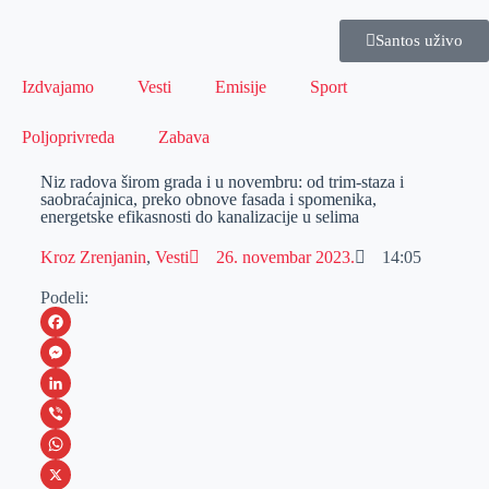
Santos uživo
Izdvajamo
Vesti
Emisije
Sport
Poljoprivreda
Zabava
Niz radova širom grada i u novembru: od trim-staza i
saobraćajnica, preko obnove fasada i spomenika,
energetske efikasnosti do kanalizacije u selima
Kroz Zrenjanin
,
Vesti
26. novembar 2023.
14:05
Podeli:
F
a
M
c
e
L
e
s
i
V
b
s
n
i
W