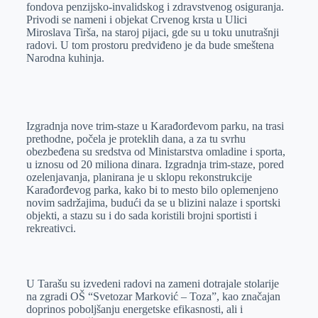
fondova penzijsko-invalidskog i zdravstvenog osiguranja.
Privodi se nameni i objekat Crvenog krsta u Ulici
Miroslava Tirša, na staroj pijaci, gde su u toku unutrašnji
radovi. U tom prostoru predviđeno je da bude smeštena
Narodna kuhinja.
Izgradnja nove trim-staze u Karađorđevom parku, na trasi
prethodne, počela je proteklih dana, a za tu svrhu
obezbeđena su sredstva od Ministarstva omladine i sporta,
u iznosu od 20 miliona dinara. Izgradnja trim-staze, pored
ozelenjavanja, planirana je u sklopu rekonstrukcije
Karađorđevog parka, kako bi to mesto bilo oplemenjeno
novim sadržajima, budući da se u blizini nalaze i sportski
objekti, a stazu su i do sada koristili brojni sportisti i
rekreativci.
U Tarašu su izvedeni radovi na zameni dotrajale stolarije
na zgradi OŠ “Svetozar Marković – Toza”, kao značajan
doprinos poboljšanju energetske efikasnosti, ali i