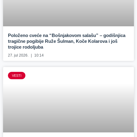
Položeno cveće na “Bošnjakovom salašu” – godišnjica
tragične pogibije Ruže Šulman, Koče Kolarova i još
trojice rodoljuba
27. jul 2026.
10:14
VESTI