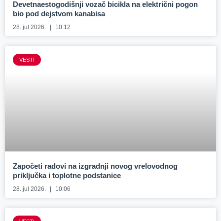
Devetnaestogodišnji vozač bicikla na električni pogon
bio pod dejstvom kanabisa
28. jul 2026.
10:12
VESTI
Započeti radovi na izgradnji novog vrelovodnog
priključka i toplotne podstanice
28. jul 2026.
10:06