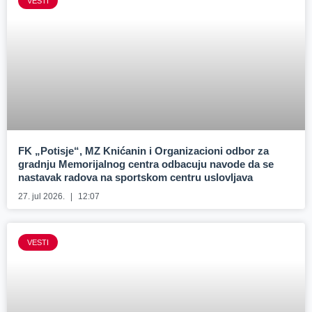
VESTI
FK „Potisje“, MZ Knićanin i Organizacioni odbor za
gradnju Memorijalnog centra odbacuju navode da se
nastavak radova na sportskom centru uslovljava
27. jul 2026.
12:07
VESTI