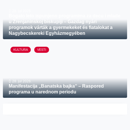
28. jul 2026.
Bogato leto ispunjeno programima za decu i mlade
u Zrenjaninskoj biskupiji – Gazdag nyári
programok várták a gyermekeket és fiatalokat a
Nagybecskereki Egyházmegyében
KULTURA
VESTI
28. jul 2026.
Manifestacija „Banatska bajka“ – Raspored
programa u narednom periodu