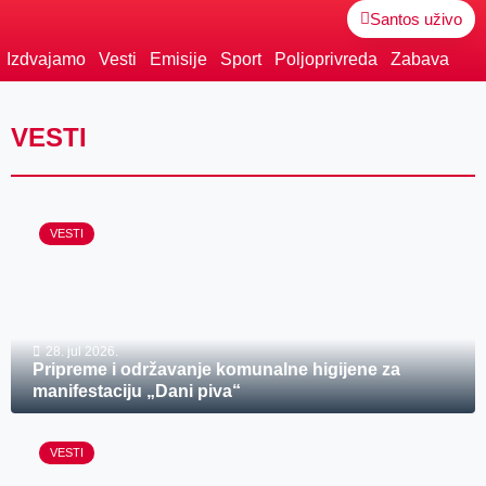
Santos uživo
Izdvajamo
Vesti
Emisije
Sport
Poljoprivreda
Zabava
VESTI
VESTI
28. jul 2026.
Pripreme i održavanje komunalne higijene za
manifestaciju „Dani piva“
VESTI