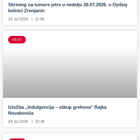
Skrining na tumore jetre u nedelju 26.07.2026. u Opštoj
bolnici Zrenjanin
24. jul 2026.
11:08
VESTI
Izložba „Indulgencija – otkup grehova“ Rajka
Novakovića
24. jul 2026.
10:36