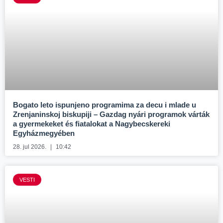
Bogato leto ispunjeno programima za decu i mlade u
Zrenjaninskoj biskupiji – Gazdag nyári programok várták
a gyermekeket és fiatalokat a Nagybecskereki
Egyházmegyében
28. jul 2026.
10:42
VESTI