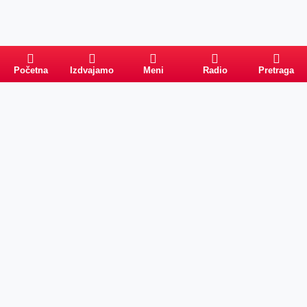
Početna
Izdvajamo
Meni
Radio
Pretraga
Pretraga
KATEGORIJE
Naslovna
OSTALO
Izdvajamo
Vesti
O nama