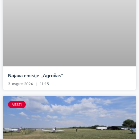
Najava emisije „Agročas“
3. avgust 2024.
11:15
VESTI