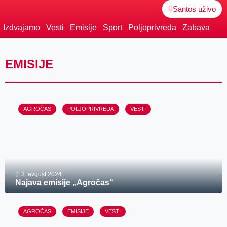
Santos uživo
Izdvajamo
Vesti
Emisije
Sport
Poljoprivreda
Zabava
EMISIJE
AGROČAS
POLJOPRIVREDA
VESTI
3. avgust 2024.
Najava emisije „Agročas“
AGROČAS
EMISIJE
VESTI