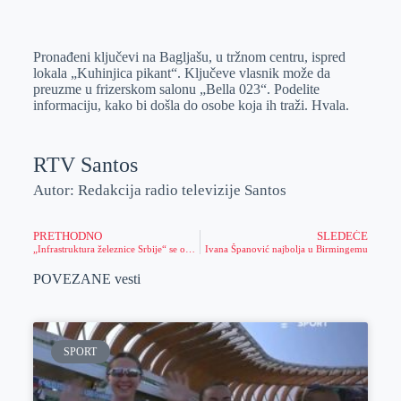
o
n
e
e
a
E
k
g
d
r
t
m
Pronađeni ključevi na Bagljašu, u tržnom centru, ispred
e
I
s
a
lokala „Kuhinjica pikant“. Ključeve vlasnik može da
r
n
A
i
preuzme u frizerskom salonu „Bella 023“. Podelite
informaciju, kako bi došla do osobe koja ih traži. Hvala.
p
l
p
RTV Santos
Autor: Redakcija radio televizije Santos
PRETHODNO
SLEDEĆE
„Infrastruktura železnice Srbije“ se oglasila kad će ponovo uspostaviti železnički saobraćaj iz Zrenjanina
Ivana Španović najbolja u Birmingemu
POVEZANE vesti
SPORT