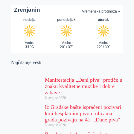
Najčitanije vesti
Manifestacija „Dani piva“ protiče u
znaku kvalitetne muzike i dobre
zabave
6. avgust 2026.
Iz Gradske bašte ispraćeni pozivari
koji besplatnim pivom ulicama
grada pozivaju na 41. „Dane piva“
5. avgust 2026.