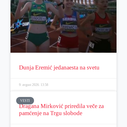
Dunja Eremić jedanaesta na svetu
9. avgust 2026.
13:58
VESTI
Dragana Mirković priredila veče za
pamćenje na Trgu slobode