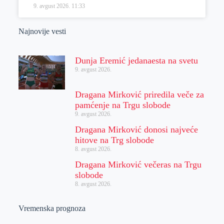
9. avgust 2026.
11:33
Najnovije vesti
Dunja Eremić jedanaesta na svetu
9. avgust 2026.
Dragana Mirković priredila veče za
pamćenje na Trgu slobode
9. avgust 2026.
Dragana Mirković donosi najveće
hitove na Trg slobode
8. avgust 2026.
Dragana Mirković večeras na Trgu
slobode
8. avgust 2026.
Vremenska prognoza