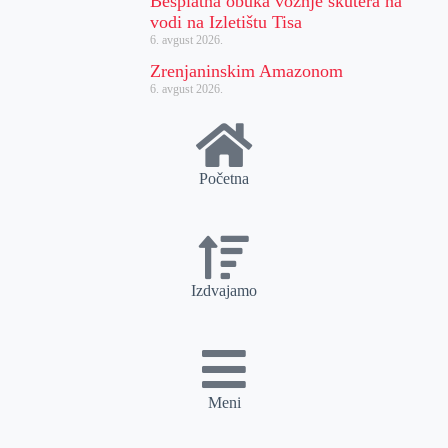
Besplatna obuka vožnje skutera na
vodi na Izletištu Tisa
6. avgust 2026.
Zrenjaninskim Amazonom
6. avgust 2026.
Početna
Izdvajamo
Meni