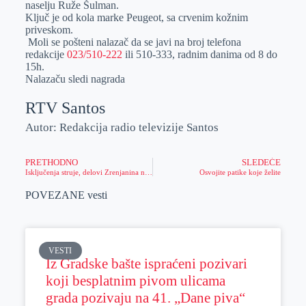
naselju Ruže Šulman.
r
n
A
i
Ključ je od kola marke Peugeot, sa crvenim kožnim
priveskom.
p
l
Moli se pošteni nalazač da se javi na broj telefona
p
redakcije
023/510-222
ili 510-333, radnim danima od 8 do
15h.
Nalazaču sledi nagrada
RTV Santos
Autor: Redakcija radio televizije Santos
PRETHODNO
SLEDEĆE
Isključenja struje, delovi Zrenjanina neće imati struju 5 sati
Osvojite patike koje želite
POVEZANE vesti
VESTI
Iz Gradske bašte ispraćeni pozivari
koji besplatnim pivom ulicama
grada pozivaju na 41. „Dane piva“