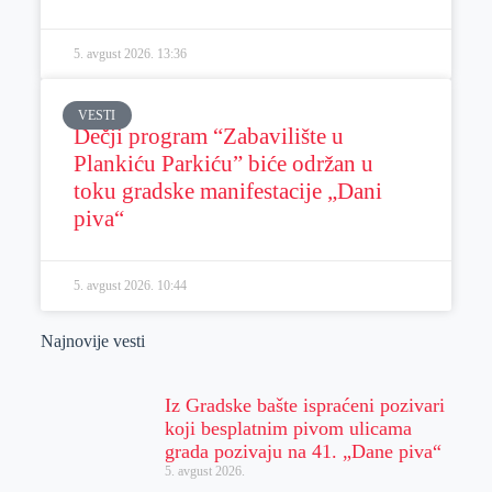
5. avgust 2026.
13:36
VESTI
Dečji program “Zabavilište u
Plankiću Parkiću” biće održan u
toku gradske manifestacije „Dani
piva“
5. avgust 2026.
10:44
Najnovije vesti
Iz Gradske bašte ispraćeni pozivari
koji besplatnim pivom ulicama
grada pozivaju na 41. „Dane piva“
5. avgust 2026.