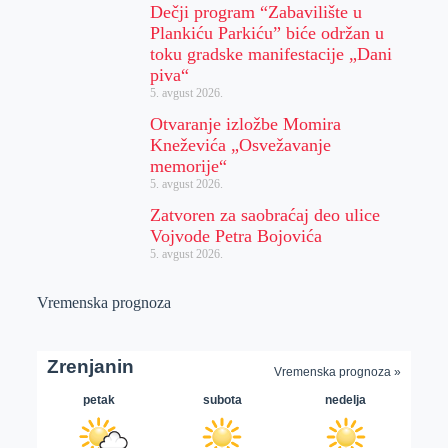
Dečji program “Zabavilište u
Plankiću Parkiću” biće održan u
toku gradske manifestacije „Dani
piva“
5. avgust 2026.
Otvaranje izložbe Momira
Kneževića „Osvežavanje
memorije“
5. avgust 2026.
Zatvoren za saobraćaj deo ulice
Vojvode Petra Bojovića
5. avgust 2026.
Vremenska prognoza