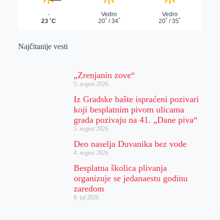
Najčitanije vesti
„Zrenjanin zove“
5. avgust 2026.
Iz Gradske bašte ispraćeni pozivari
koji besplatnim pivom ulicama
grada pozivaju na 41. „Dane piva“
5. avgust 2026.
Deo naselja Duvanika bez vode
4. avgust 2026.
Besplatna školica plivanja
organizuje se jedanaestu godinu
zaredom
8. jul 2026.