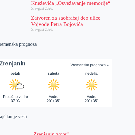
Kneževića „Osvežavanje memorije“
5. avgust 2026.
Zatvoren za saobraćaj deo ulice
Vojvode Petra Bojovića
5. avgust 2026.
remenska prognoza
jčitanije vesti
„Zrenjanin zove“