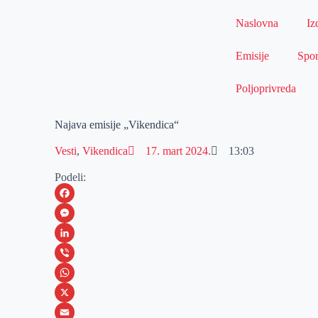
Naslovna
Iz
Emisije
Spor
Poljoprivreda
Najava emisije „Vikendica“
Vesti
,
Vikendica
17. mart 2024.
13:03
Podeli:
F
a
M
c
e
L
e
s
i
V
b
s
n
i
W
o
e
k
b
h
X