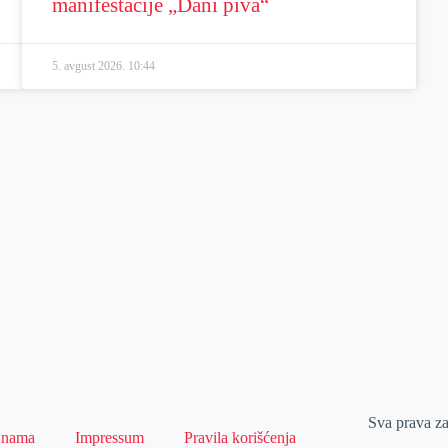
manifestacije „Dani piva“
5. avgust 2026.
10:44
Sva prava z
 nama
Impressum
Pravila korišćenja