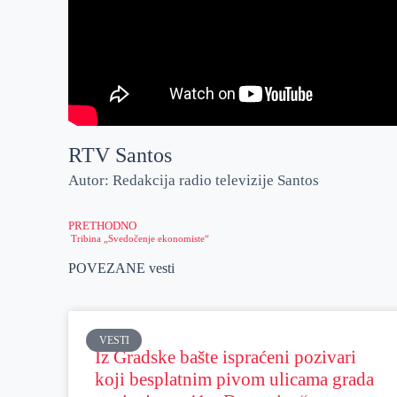
RTV Santos
Autor: Redakcija radio televizije Santos
PRETHODNO
Tribina „Svedočenje ekonomiste“
POVEZANE vesti
VESTI
Iz Gradske bašte ispraćeni pozivari
koji besplatnim pivom ulicama grada