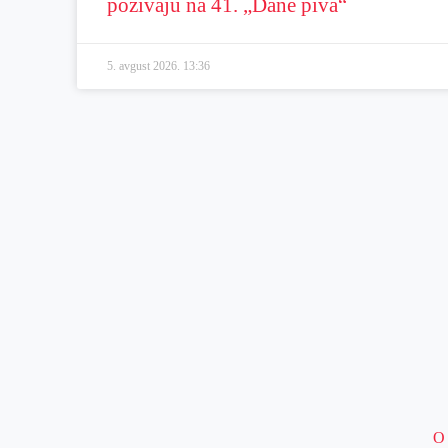
pozivaju na 41. „Dane piva“
5. avgust 2026.
13:36
O