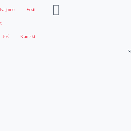
dvajamo
Vesti
t
Još
Kontakt
N