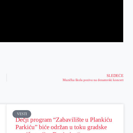
SLEDEĆE
Muzička škola poziva na donatorski koncert
VESTI
Dečji program “Zabavilište u Plankiću
Parkiću” biće održan u toku gradske