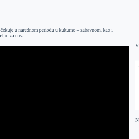
čekuje u narednom periodu u kulturno – zabavnom, kao i
elju iza nas.
V
Na