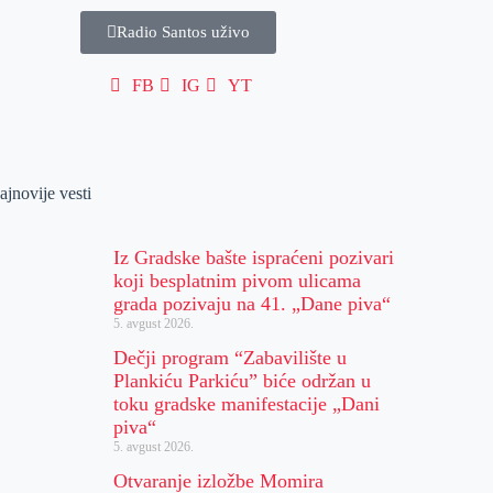
Radio Santos uživo
FB
IG
YT
ajnovije vesti
Iz Gradske bašte ispraćeni pozivari
koji besplatnim pivom ulicama
grada pozivaju na 41. „Dane piva“
5. avgust 2026.
Dečji program “Zabavilište u
Plankiću Parkiću” biće održan u
toku gradske manifestacije „Dani
piva“
5. avgust 2026.
Otvaranje izložbe Momira