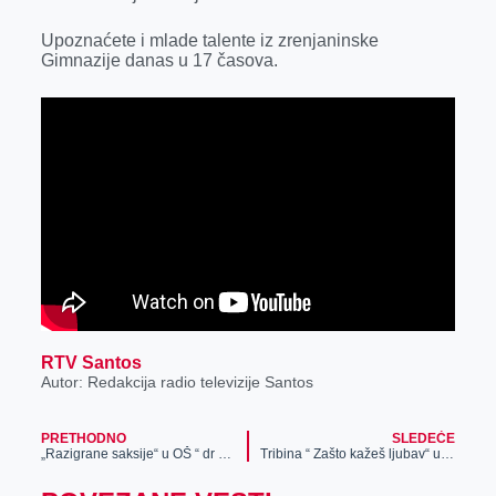
k
e
n
p
Upoznaćete i mlade talente iz zrenjaninske
r
Gimnazije danas u 17 časova.
RTV Santos
Autor: Redakcija radio televizije Santos
PRETHODNO
SLEDEĆE
„Razigrane saksije“ u OŠ “ dr Jovan Cvijić“
Tribina “ Zašto kažeš ljubav“ u Kulturnom centru