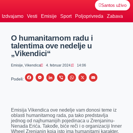
Santos uživo
Izdvajamo
Vesti
Emisije
Sport
Poljoprivreda
Zabava
O humanitarnom radu i
talentima ove nedelje u
„Vikendici“
Emisije
,
Vikendica
4. februar 2024.
14:06
F
M
L
V
W
X
E
Podeli:
a
e
i
i
h
m
c
s
n
b
a
a
e
s
k
e
t
i
Emisija Vikendica ove nedelje vam donosi teme iz
b
e
e
r
s
l
oblasti humanitarnog rada, pa tako predstavlja
o
n
d
A
jednog od najhumanijih pojedinaca u Zrenjaninu-
Nenada Erića. Takođe, biće reči i o organizaciji Inner
o
g
I
p
Wheel Zrenjanin koja isto ima humanitarni karakter.