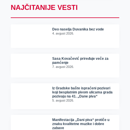
NAJČITANIJE VESTI
Deo naselja Duvanika bez vode
4. avgust 2026.
Sasa Kovačević priređuje veče za
pamćenje
7. avgust 2026.
Iz Gradske bašte ispraćeni pozivari
koji besplatnim pivom ulicama grada
pozivaju na 41. „Dane piva“
5. avgust 2026.
Manifestacija „Dani piva“ protiče u
znaku kvalitetne muzike i dobre
zabave