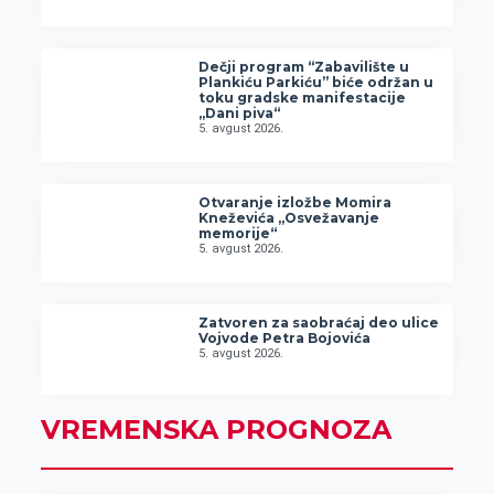
Dečji program “Zabavilište u
Plankiću Parkiću” biće održan u
toku gradske manifestacije
„Dani piva“
5. avgust 2026.
Otvaranje izložbe Momira
Kneževića „Osvežavanje
memorije“
5. avgust 2026.
Zatvoren za saobraćaj deo ulice
Vojvode Petra Bojovića
5. avgust 2026.
VREMENSKA PROGNOZA