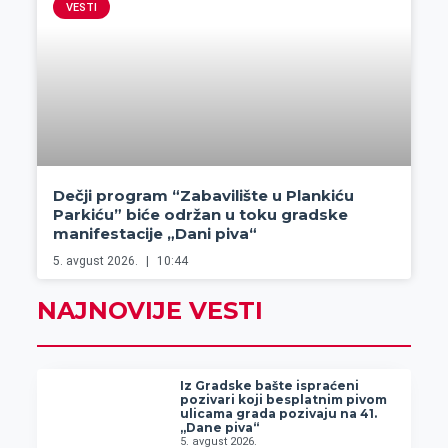
VESTI
Dečji program “Zabavilište u Plankiću
Parkiću” biće održan u toku gradske
manifestacije „Dani piva“
5. avgust 2026.
10:44
NAJNOVIJE VESTI
Iz Gradske bašte ispraćeni
pozivari koji besplatnim pivom
ulicama grada pozivaju na 41.
„Dane piva“
5. avgust 2026.