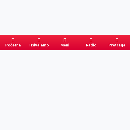
Početna
Izdvajamo
Meni
Radio
Pretraga
Pretraga
Kategorije
Ostalo
Naslovna
Izdvajamo