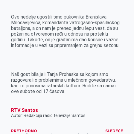
k
g
d
r
t
m
e
I
s
a
Ove nedelje ugostili smo pukovnika Branislava
r
n
A
i
Milosavljevića, komandanta vatrogasno-spasilačkog
bataljona, a on nam je preneo jednu lepu vest, da su
p
l
požari na otvorenom ređi u odnosu na proteklu
p
godinu. Takođe, on je građanima dao korisne i važne
informacije u vezi sa pripremanjem za grejnu sezonu.
Naš gost bila je i Tanja Prohaska sa kojom smo
razgovarali o problemima u mlečnom govedarstvu,
kao i o prinosima ratarskih kultura. Budite sa nama i
ove subote od 17 časova.
RTV Santos
Autor: Redakcija radio televizije Santos
PRETHODNO
SLEDEĆE