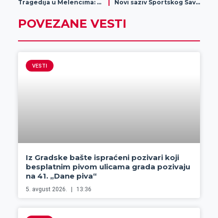
Tragedija u Melencima: pronađena beživotna tela
Novi saziv Sportskog Saveza Opštine Žitište
POVEZANE VESTI
VESTI
Iz Gradske bašte ispraćeni pozivari koji
besplatnim pivom ulicama grada pozivaju
na 41. „Dane piva“
5. avgust 2026.
13:36