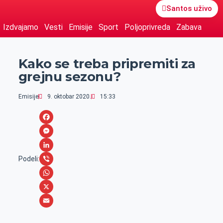
Santos uživo
Izdvajamo
Vesti
Emisije
Sport
Poljoprivreda
Zabava
Kako se treba pripremiti za
grejnu sezonu?
Emisije
9. oktobar 2020.
15:33
F
a
M
c
e
L
Podeli:
e
s
i
V
b
s
n
i
W
o
e
k
b
h
X
o
n
e
e
a
E