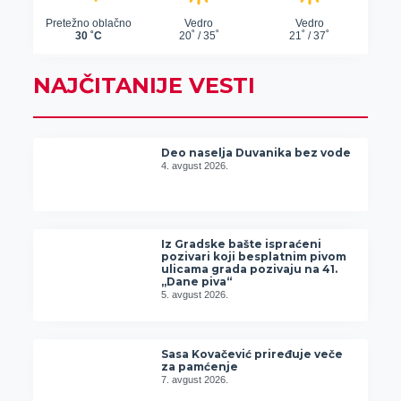
NAJČITANIJE VESTI
Deo naselja Duvanika bez vode
4. avgust 2026.
Iz Gradske bašte ispraćeni
pozivari koji besplatnim pivom
ulicama grada pozivaju na 41.
„Dane piva“
5. avgust 2026.
Sasa Kovačević priređuje veče
za pamćenje
7. avgust 2026.