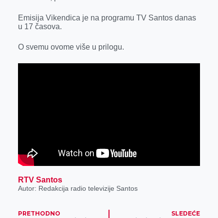
k
e
n
p
Emisija Vikendica je na programu TV Santos danas
r
u 17 časova.
O svemu ovome više u prilogu.
RTV Santos
Autor: Redakcija radio televizije Santos
PRETHODNO
SLEDEĆE