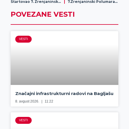
Startovao 7. Zrenjaninski polumaraton
7.Zrenjaninski Polumaraton-sjajna energija i veliki broj učesnika
POVEZANE VESTI
VESTI
Značajni infrastrukturni radovi na Bagljašu
8. avgust 2026.
11:22
VESTI