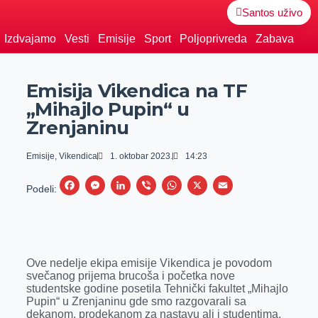
Santos uživo
Izdvajamo
Vesti
Emisije
Sport
Poljoprivreda
Zabava
Emisija Vikendica na TF
„Mihajlo Pupin“ u
Zrenjaninu
Emisije
,
Vikendica
1. oktobar 2023.
14:23
F
M
L
V
W
X
E
Podeli:
a
e
i
i
h
m
c
s
n
b
a
a
e
s
k
e
t
i
Ove nedelje ekipa emisije Vikendica je povodom
b
e
e
r
s
l
svečanog prijema brucoša i početka nove
o
n
d
A
studentske godine posetila Tehnički fakultet „Mihajlo
Pupin“ u Zrenjaninu gde smo razgovarali sa
o
g
I
p
dekanom, prodekanom za nastavu ali i studentima.