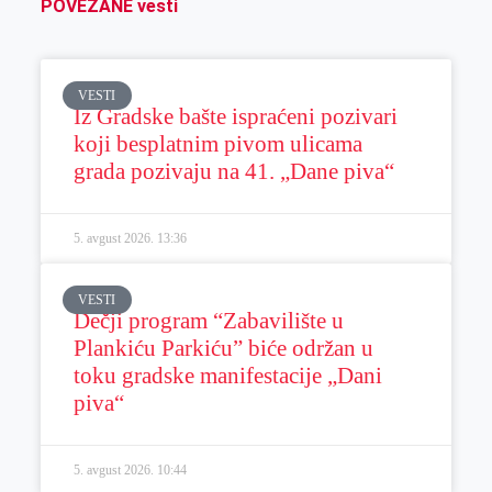
POVEZANE vesti
VESTI
Iz Gradske bašte ispraćeni pozivari
koji besplatnim pivom ulicama
grada pozivaju na 41. „Dane piva“
5. avgust 2026.
13:36
VESTI
Dečji program “Zabavilište u
Plankiću Parkiću” biće održan u
toku gradske manifestacije „Dani
piva“
5. avgust 2026.
10:44