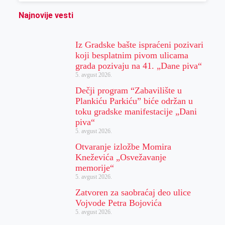
Najnovije vesti
Iz Gradske bašte ispraćeni pozivari
koji besplatnim pivom ulicama
grada pozivaju na 41. „Dane piva“
5. avgust 2026.
Dečji program “Zabavilište u
Plankiću Parkiću” biće održan u
toku gradske manifestacije „Dani
piva“
5. avgust 2026.
Otvaranje izložbe Momira
Kneževića „Osvežavanje
memorije“
5. avgust 2026.
Zatvoren za saobraćaj deo ulice
Vojvode Petra Bojovića
5. avgust 2026.