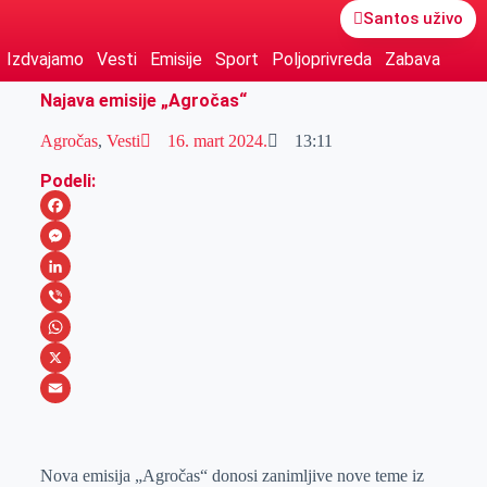
Santos uživo
Izdvajamo
Vesti
Emisije
Sport
Poljoprivreda
Zabava
Najava emisije „Agročas“
Agročas
,
Vesti
16. mart 2024.
13:11
Podeli:
F
a
M
c
e
L
e
s
i
V
b
s
n
i
W
o
e
k
b
h
X
o
n
e
e
a
E
k
g
d
r
t
m
Nova emisija „Agročas“ donosi zanimljive nove teme iz
e
I
s
a