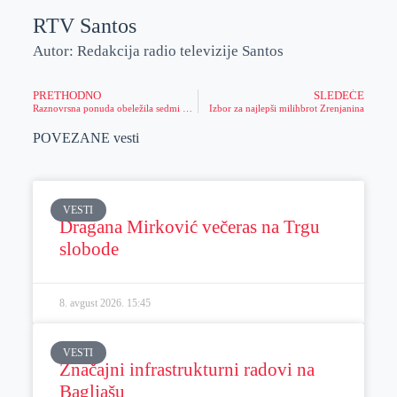
RTV Santos
Autor: Redakcija radio televizije Santos
PRETHODNO
SLEDEĆE
Raznovrsna ponuda obeležila sedmi Noćni bazar u Zrenjaninu
Izbor za najlepši milihbrot Zrenjanina
POVEZANE vesti
VESTI
Dragana Mirković večeras na Trgu
slobode
8. avgust 2026.
15:45
VESTI
Značajni infrastrukturni radovi na
Bagljašu