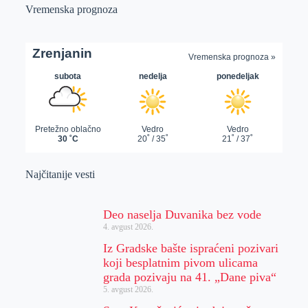
Vremenska prognoza
Najčitanije vesti
Deo naselja Duvanika bez vode
4. avgust 2026.
Iz Gradske bašte ispraćeni pozivari
koji besplatnim pivom ulicama
grada pozivaju na 41. „Dane piva“
5. avgust 2026.