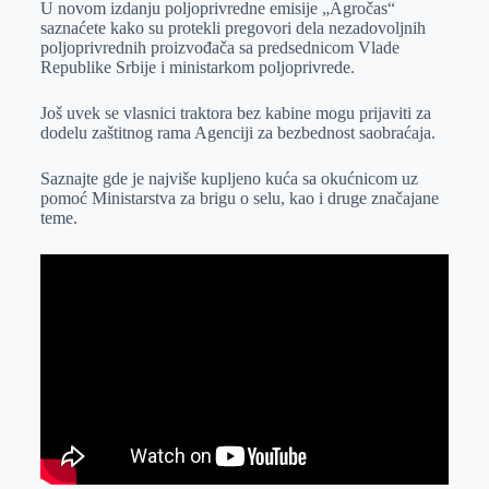
U novom izdanju poljoprivredne emisije „Agročas“
r
n
A
i
saznaćete kako su protekli pregovori dela nezadovoljnih
poljoprivrednih proizvođača sa predsednicom Vlade
p
l
Republike Srbije i ministarkom poljoprivrede.
p
Još uvek se vlasnici traktora bez kabine mogu prijaviti za
dodelu zaštitnog rama Agenciji za bezbednost saobraćaja.
Saznajte gde je najviše kupljeno kuća sa okućnicom uz
pomoć Ministarstva za brigu o selu, kao i druge značajane
teme.