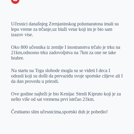
o
n
e
e
a
E
k
g
d
r
t
m
Učesnici današnjeg Zrenjaninskog polumaratona imali su
e
I
s
a
lepo vreme za trčanje,uz blaži vetar koji im je bio sam
r
n
A
i
izazov vise.
p
l
Oko 800 učesnika iz zemlje I inostranstva trčalo je trku na
p
21km,odnosno trku zadovoljstva na 7km za one ne take
hrabre.
Na startu na Trgu slobode mogla su se videti I deca I
odrasli koji su došli da prevaziđu svoje sportske ciljeve ali I
da dan provedu u prirodi.
Ove godine najbrži je bio Kenijac Stenli Kipruto koji je za
nešto više od sat vremena prvi istrčao 21km.
Čestitamo slim učesnicima,sportski duh je pobedio!