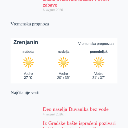
zabave
6. avgust 2026.
Vremenska prognoza
Najčitanije vesti
Deo naselja Duvanika bez vode
4. avgust 2026.
Iz Gradske bašte ispraćeni pozivari