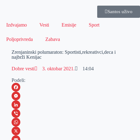
Santos uživo
Izdvajamo
Vesti
Emisije
Sport
Poljoprivreda
Zabava
Zrenjaninski polumaraton: Sportisti,rekreativci,deca i
najbrži Kenijac
Dobre vesti
3. oktobar 2021.
14:04
Podeli:
F
a
M
c
e
L
e
s
i
V
b
s
n
i
W
o
e
k
b
h
X