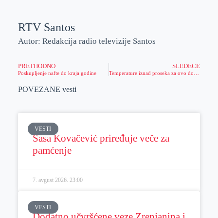
RTV Santos
Autor: Redakcija radio televizije Santos
PRETHODNO
SLEDEĆE
Poskupljenje nafte do kraja godine
Temperature iznad proseka za ovo doba godine
POVEZANE vesti
VESTI
Sasa Kovačević priređuje veče za
pamćenje
7. avgust 2026.
23:00
VESTI
Dodatno učvršćene veze Zrenjanina i