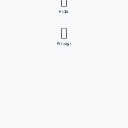
Radio
Pretraga
Pretraga
Kategorije
Ostalo
Naslovna
Izdvajamo