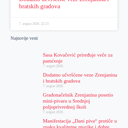
bratskih gradova
7. avgust 2026.
22:23
Najnovije vesti
Sasa Kovačević priređuje veče za
pamćenje
7. avgust 2026.
Dodatno učvršćene veze Zrenjanina
i bratskih gradova
7. avgust 2026.
Gradonačelnik Zrenjanina posetio
mini-pivaru u Srednjoj
poljoprivrednoj školi
7. avgust 2026.
Manifestacija „Dani piva“ protiče u
znaku kvalitetne muzike i dobre