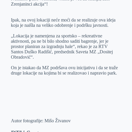
Zrenjaninci akcija“!
Ipak, na ovoj lokaciji neće moći da se realizuje ova ideja
koja je naišla na veliko odobrenje i podršku javnosti.
„Lokacija je namenjena za sportsko – rekreativne
aktivnosti, pa ne bi bilo shodno saditi bagrenje, jer je
prostor planiran za izgradnju hale“, rekao je za RTV
Santos Duško Radišić, predsednik Saveta MZ „Dositej
Obradović“.
On je istakao da MZ podršava ovu inicijativu i da se traže
druge lokacije na kojima bi se realizovao i napravio park.
Autor fotografije: Mišo Živanov