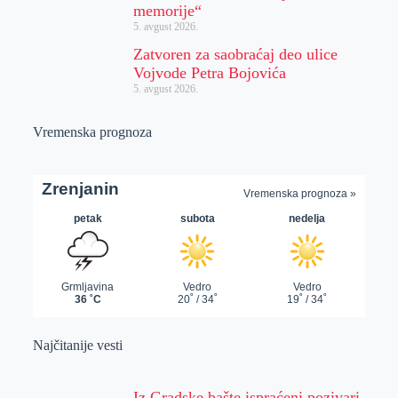
memorije“
5. avgust 2026.
Zatvoren za saobraćaj deo ulice
Vojvode Petra Bojovića
5. avgust 2026.
Vremenska prognoza
Najčitanije vesti
Iz Gradske bašte ispraćeni pozivari