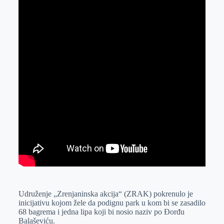
Udruženje „Zrenjaninska akcija“ (ZRAK) pokrenulo je
inicijativu kojom žele da podignu park u kom bi se zasadilo
68 bagrema i jedna lipa koji bi nosio naziv po Đorđu
Balaševiću.