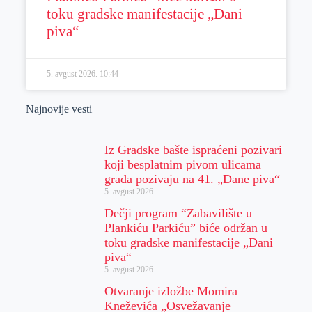
toku gradske manifestacije „Dani
piva“
5. avgust 2026.
10:44
Najnovije vesti
Iz Gradske bašte ispraćeni pozivari
koji besplatnim pivom ulicama
grada pozivaju na 41. „Dane piva“
5. avgust 2026.
Dečji program “Zabavilište u
Plankiću Parkiću” biće održan u
toku gradske manifestacije „Dani
piva“
5. avgust 2026.
Otvaranje izložbe Momira
Kneževića „Osvežavanje