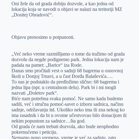
Oni žele da od grada dobiju dozvole, a kao jedna od
lokacija koja se navodi u objavi se nalazi na teritoriji MZ
„Dositej Obradović“.
Objavu prenosimo u potpunosti.
„Već neko vreme razmišljamo o tome da tražimo od grada
dozvolu da negde podignemo park. Jedna lokacija nam je
padala na pamet: „Barice“ iza Rode.
Danas smo pročitali vest o sadnji 68 bagrema u osnovnoj
školi u Donjoj Trnavi, a u čast Đorđa Balaševića….
To nas je podstaklo da predložimo slično: 68 bagrema i
jedna lipa (npr. u centralnom delu). Park bi i mi mogli
nazvati „Đoletov park“.
Biće nam potrebna svaka pomoć. Ne samo kada budemo
sadili, već i stručna pomoć-savet o izboru sadnica, načinu
sadnje, održavanju itd. Ukoliko neko ima ili zna nekog ko
ima rasadnik i da bi u ovome učestvovao bilo donacijom ili
nekim popustom za sadnice…šta god.
Od grada će nam trebati dozvola, ako bude neophodno
pokrenućemo i peticiju.
Nemamo puno vremena, vreme je već za sadnju, zato