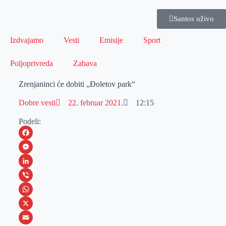
Santos uživo
Izdvajamo
Vesti
Emisije
Sport
Poljoprivreda
Zabava
Zrenjaninci će dobiti „Đoletov park“
Dobre vesti
22. februar 2021.
12:15
Podeli:
F
a
M
c
e
L
e
s
i
V
b
s
n
i
W
o
e
k
b
h
X