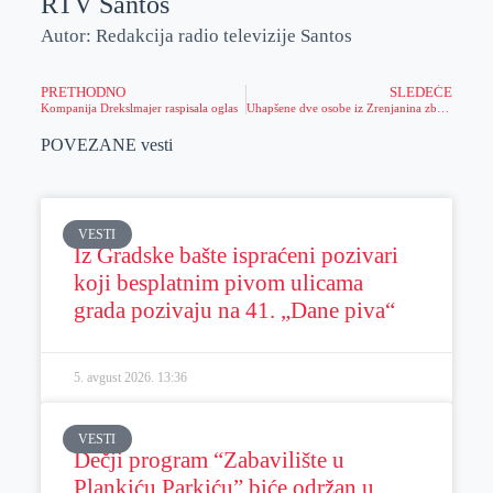
RTV Santos
Autor: Redakcija radio televizije Santos
PRETHODNO
SLEDEĆE
Kompanija Drekslmajer raspisala oglas
Uhapšene dve osobe iz Zrenjanina zbog poreske utaje
POVEZANE vesti
VESTI
Iz Gradske bašte ispraćeni pozivari
koji besplatnim pivom ulicama
grada pozivaju na 41. „Dane piva“
5. avgust 2026.
13:36
VESTI
Dečji program “Zabavilište u
Plankiću Parkiću” biće održan u