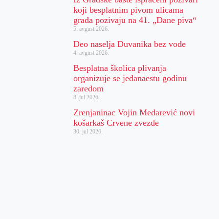
koji besplatnim pivom ulicama
grada pozivaju na 41. „Dane piva“
5. avgust 2026.
Deo naselja Duvanika bez vode
4. avgust 2026.
Besplatna školica plivanja
organizuje se jedanaestu godinu
zaredom
8. jul 2026.
Zrenjaninac Vojin Medarević novi
košarkaš Crvene zvezde
30. jul 2026.