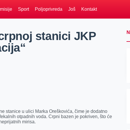
misije
Sport
Poljoprivreda
Još
Kontakt
crpnoj stanici JKP
N
cija“
pne stanice u ulici Marka Oreškovića, čime je dodatno
fekalnih otpadnih voda. Crpni bazen je pokriven, što će
eprijatnih mirisa.