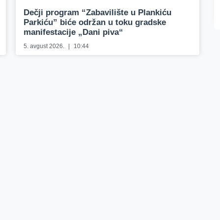
Dečji program “Zabavilište u Plankiću
Parkiću” biće održan u toku gradske
manifestacije „Dani piva“
5. avgust 2026.
10:44