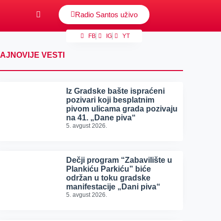
Radio Santos uživo
FB
IG
YT
AJNOVIJE VESTI
Iz Gradske bašte ispraćeni
pozivari koji besplatnim
pivom ulicama grada pozivaju
na 41. „Dane piva“
5. avgust 2026.
Dečji program “Zabavilište u
Plankiću Parkiću” biće
održan u toku gradske
manifestacije „Dani piva“
5. avgust 2026.