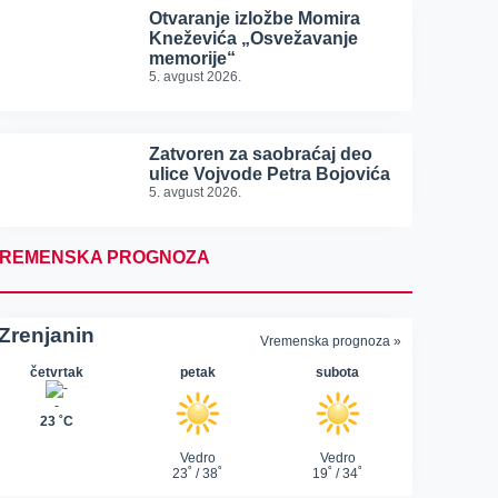
Otvaranje izložbe Momira
Kneževića „Osvežavanje
memorije“
5. avgust 2026.
Zatvoren za saobraćaj deo
ulice Vojvode Petra Bojovića
5. avgust 2026.
REMENSKA PROGNOZA