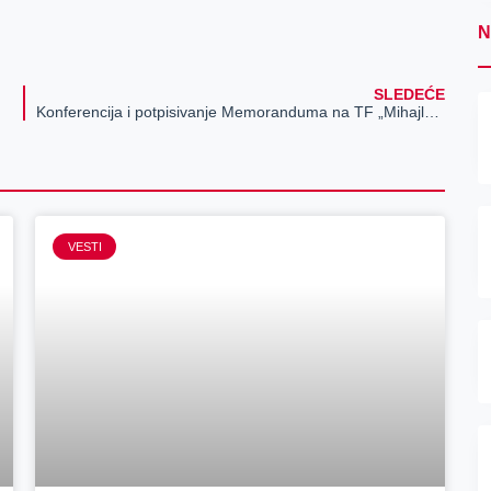
N
SLEDEĆE
Konferencija i potpisivanje Memoranduma na TF „Mihajlo Pupin“ u Zrenjaninu
VESTI