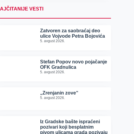
AJČITANIJE VESTI
Zatvoren za saobraćaj deo
ulice Vojvode Petra Bojovića
5. avgust 2026.
Stefan Popov novo pojačanje
OFK Gradnulica
5. avgust 2026.
„Zrenjanin zove“
5. avgust 2026.
Iz Gradske bašte ispraćeni
pozivari koji besplatnim
pivom ulicama grada pozivaju