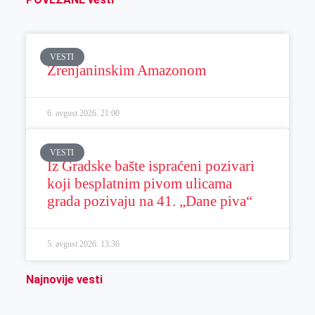
VESTI
Zrenjaninskim Amazonom
6. avgust 2026.
21:00
VESTI
Iz Gradske bašte ispraćeni pozivari
koji besplatnim pivom ulicama
grada pozivaju na 41. „Dane piva“
5. avgust 2026.
13:36
Najnovije vesti