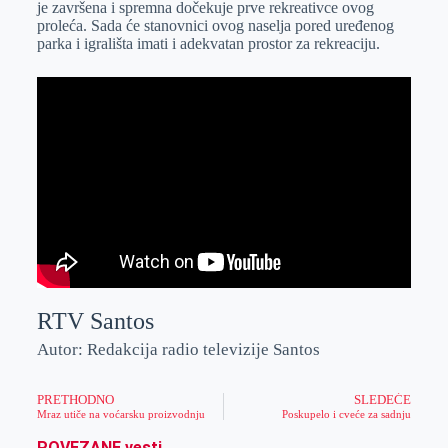
je završena i spremna dočekuje prve rekreativce ovog
r
n
A
i
proleća. Sada će stanovnici ovog naselja pored uređenog
parka i igrališta imati i adekvatan prostor za rekreaciju.
p
l
p
RTV Santos
Autor: Redakcija radio televizije Santos
PRETHODNO
SLEDEĆE
Mraz utiče na voćarsku proizvodnju
Poskupelo i cveće za sadnju
POVEZANE vesti