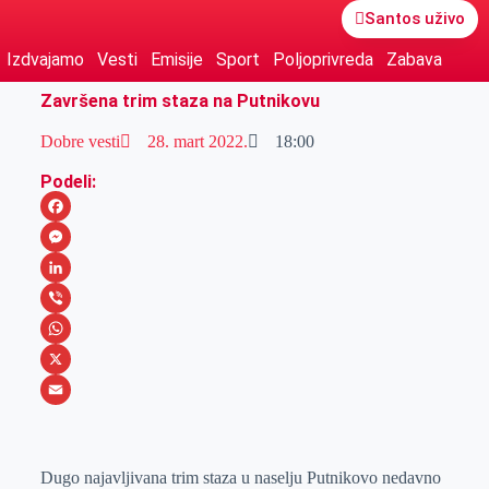
Santos uživo
Izdvajamo
Vesti
Emisije
Sport
Poljoprivreda
Zabava
Završena trim staza na Putnikovu
Dobre vesti
28. mart 2022.
18:00
Podeli:
F
a
M
c
e
L
e
s
i
V
b
s
n
i
W
o
e
k
b
h
X
o
n
e
e
a
E
k
g
d
r
t
m
Dugo najavljivana trim staza u naselju Putnikovo nedavno
e
I
s
a