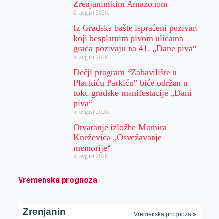
Zrenjaninskim Amazonom
6. avgust 2026.
Iz Gradske bašte ispraćeni pozivari
koji besplatnim pivom ulicama
grada pozivaju na 41. „Dane piva“
5. avgust 2026.
Dečji program “Zabavilište u
Plankiću Parkiću” biće održan u
toku gradske manifestacije „Dani
piva“
5. avgust 2026.
Otvaranje izložbe Momira
Kneževića „Osvežavanje
memorije“
5. avgust 2026.
Vremenska prognoza