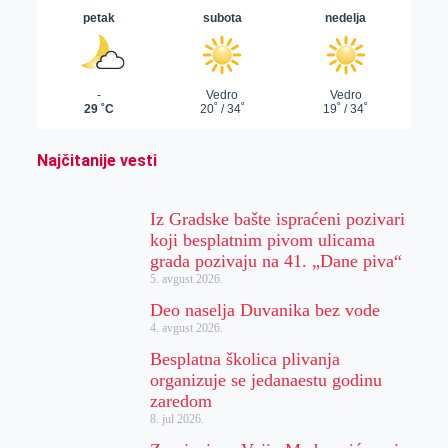
Najčitanije vesti
Iz Gradske bašte ispraćeni pozivari
koji besplatnim pivom ulicama
grada pozivaju na 41. „Dane piva“
5. avgust 2026.
Deo naselja Duvanika bez vode
4. avgust 2026.
Besplatna školica plivanja
organizuje se jedanaestu godinu
zaredom
8. jul 2026.