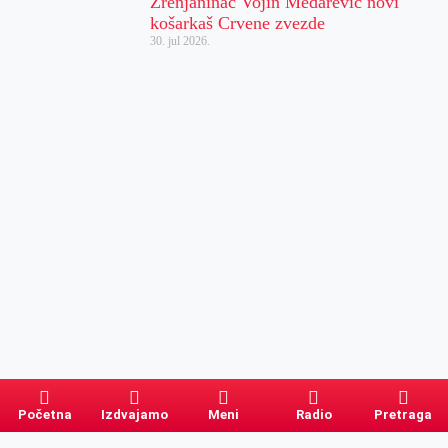
Zrenjaninac Vojin Medarević novi
košarkaš Crvene zvezde
30. jul 2026.
Početna
Izdvajamo
Meni
Radio
Pretraga