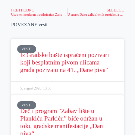
PRETHODNO
SLEDEĆE
Usvojen moderan i podsticajan Zakon o socijalnom preduzetništvu
U susret Danu zaljubljenih projekcija romantične komedije u Kulturnom centru
POVEZANE vesti
VESTI
Iz Gradske bašte ispraćeni pozivari
koji besplatnim pivom ulicama
grada pozivaju na 41. „Dane piva“
5. avgust 2026.
13:36
VESTI
Dečji program “Zabavilište u
Plankiću Parkiću” biće održan u
toku gradske manifestacije „Dani
piva“