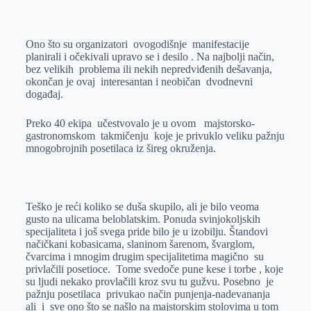
o
n
e
e
a
E
k
g
d
r
t
m
Ono što su organizatori ovogodišnje manifestacije
e
I
s
a
planirali i očekivali upravo se i desilo . Na najbolji način,
r
n
A
i
bez velikih problema ili nekih nepredviđenih dešavanja,
okončan je ovaj interesantan i neobičan dvodnevni
p
l
događaj.
p
Preko 40 ekipa učestvovalo je u ovom majstorsko-
gastronomskom takmičenju koje je privuklo veliku pažnju
mnogobrojnih posetilaca iz šireg okruženja.
Teško je reći koliko se duša skupilo, ali je bilo veoma
gusto na ulicama beloblatskim. Ponuda svinjokoljskih
specijaliteta i još svega pride bilo je u izobilju. Štandovi
načičkani kobasicama, slaninom šarenom, švarglom,
čvarcima i mnogim drugim specijalitetima magično su
privlačili posetioce. Tome svedoče pune kese i torbe , koje
su ljudi nekako provlačili kroz svu tu gužvu. Posebno je
pažnju posetilaca privukao način punjenja-nadevananja
ali i sve ono što se našlo na majstorskim stolovima u tom