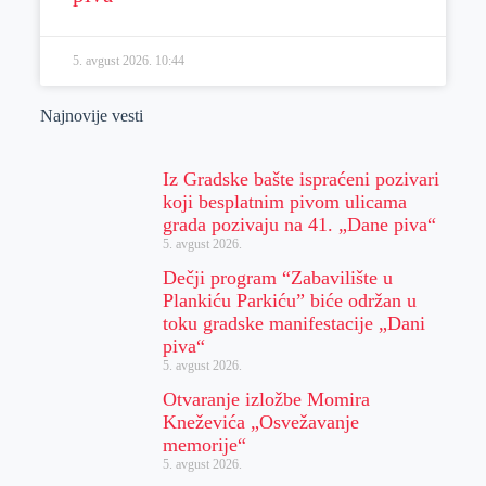
5. avgust 2026.
10:44
Najnovije vesti
Iz Gradske bašte ispraćeni pozivari
koji besplatnim pivom ulicama
grada pozivaju na 41. „Dane piva“
5. avgust 2026.
Dečji program “Zabavilište u
Plankiću Parkiću” biće održan u
toku gradske manifestacije „Dani
piva“
5. avgust 2026.
Otvaranje izložbe Momira
Kneževića „Osvežavanje
memorije“
5. avgust 2026.