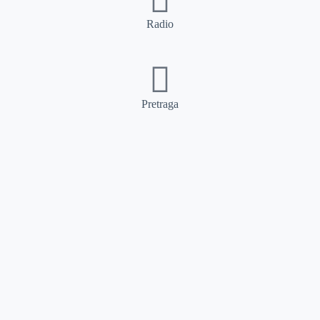
Radio
Pretraga
Pretraga
Kategorije
Ostalo
Naslovna
Izdvajamo