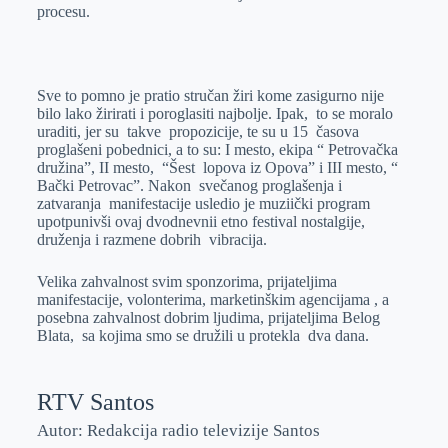
procesu.
Sve to pomno je pratio stručan žiri kome zasigurno nije
bilo lako žirirati i poroglasiti najbolje. Ipak, to se moralo
uraditi, jer su takve propozicije, te su u 15 časova
proglašeni pobednici, a to su: I mesto, ekipa “ Petrovačka
družina”, II mesto, “Šest lopova iz Opova” i III mesto, “
Bački Petrovac”. Nakon svečanog proglašenja i
zatvaranja manifestacije usledio je muziički program
upotpunivši ovaj dvodnevnii etno festival nostalgije,
druženja i razmene dobrih vibracija.
Velika zahvalnost svim sponzorima, prijateljima
manifestacije, volonterima, marketinškim agencijama , a
posebna zahvalnost dobrim ljudima, prijateljima Belog
Blata, sa kojima smo se družili u protekla dva dana.
RTV Santos
Autor: Redakcija radio televizije Santos