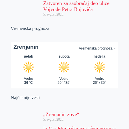
Zatvoren za saobraćaj deo ulice
Vojvode Petra Bojovića
5. avgust 2026.
Vremenska prognoza
Najčitanije vesti
„Zrenjanin zove“
5. avgust 2026.
Iz Gradske bašte ispraćeni pozivari