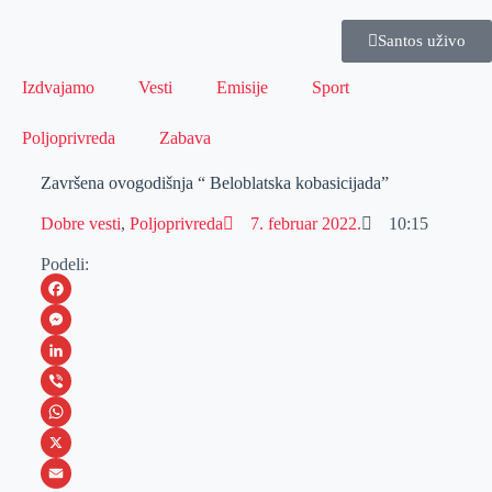
Santos uživo
Izdvajamo
Vesti
Emisije
Sport
Poljoprivreda
Zabava
Završena ovogodišnja “ Beloblatska kobasicijada”
Dobre vesti
,
Poljoprivreda
7. februar 2022.
10:15
Podeli:
F
a
M
c
e
L
e
s
i
V
b
s
n
i
W
o
e
k
b
h
X