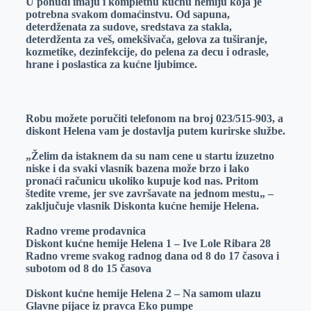
U ponudi imaju i kompletnu kućnu hemiju koja je
potrebna svakom domaćinstvu. Od sapuna,
deterdženata za sudove, sredstava za stakla,
deterdženta za veš, omekšivača, gelova za tuširanje,
kozmetike, dezinfekcije, do pelena za decu i odrasle,
hrane i poslastica za kućne ljubimce.
Robu možete poručiti telefonom na broj 023/515-903, a
diskont Helena vam je dostavlja putem kurirske službe.
„Želim da istaknem da su nam cene u startu izuzetno
niske i da svaki vlasnik bazena može brzo i lako
pronaći računicu ukoliko kupuje kod nas. Pritom
štedite vreme, jer sve završavate na jednom mestu„ –
zaključuje vlasnik Diskonta kućne hemije Helena.
Radno vreme prodavnica
Diskont kućne hemije Helena 1 – Ive Lole Ribara 28
Radno vreme svakog radnog dana od 8 do 17 časova i
subotom od 8 do 15 časova
Diskont kućne hemije Helena 2 – Na samom ulazu
Glavne pijace iz pravca Eko pumpe