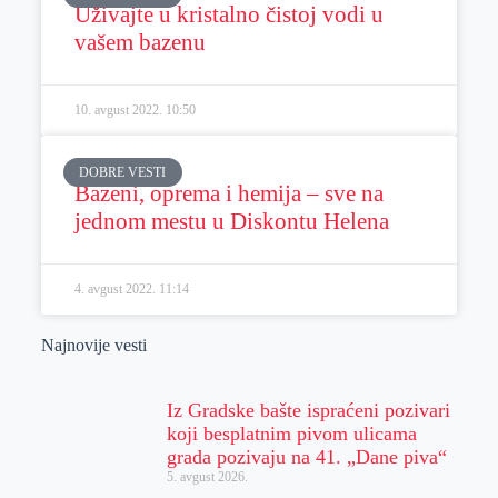
Uživajte u kristalno čistoj vodi u
vašem bazenu
10. avgust 2022.
10:50
DOBRE VESTI
Bazeni, oprema i hemija – sve na
jednom mestu u Diskontu Helena
4. avgust 2022.
11:14
Najnovije vesti
Iz Gradske bašte ispraćeni pozivari
koji besplatnim pivom ulicama
grada pozivaju na 41. „Dane piva“
5. avgust 2026.