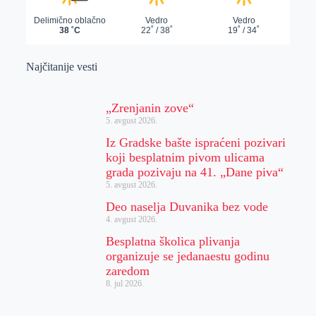
Najčitanije vesti
„Zrenjanin zove“
5. avgust 2026.
Iz Gradske bašte ispraćeni pozivari
koji besplatnim pivom ulicama
grada pozivaju na 41. „Dane piva“
5. avgust 2026.
Deo naselja Duvanika bez vode
4. avgust 2026.
Besplatna školica plivanja
organizuje se jedanaestu godinu
zaredom
8. jul 2026.