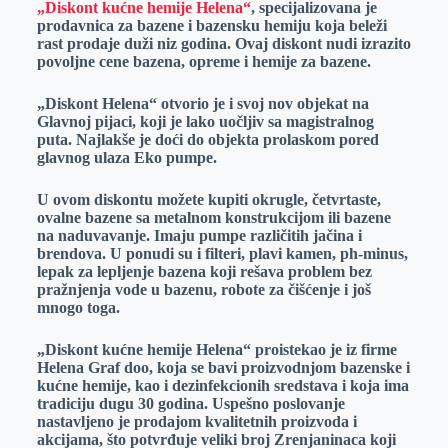
„Diskont kućne hemije Helena“
, specijalizovana je
e
I
s
a
prodavnica za bazene i bazensku hemiju koja beleži
r
n
A
i
rast prodaje duži niz godina. Ovaj diskont nudi izrazito
povoljne cene bazena, opreme i hemije za bazene.
p
l
p
„Diskont Helena“ otvorio je i svoj nov objekat na
Glavnoj pijaci, koji je lako uočljiv sa magistralnog
puta. Najlakše je doći do objekta prolaskom pored
glavnog ulaza Eko pumpe.
U ovom diskontu možete kupiti okrugle, četvrtaste,
ovalne bazene sa metalnom konstrukcijom ili bazene
na naduvavanje. Imaju pumpe različitih jačina i
brendova. U ponudi su i filteri, plavi kamen, ph-minus,
lepak za lepljenje bazena koji rešava problem bez
pražnjenja vode u bazenu, robote za čišćenje i još
mnogo toga.
„Diskont kućne hemije Helena“ proistekao je iz firme
Helena Graf doo, koja se bavi proizvodnjom bazenske i
kućne hemije, kao i dezinfekcionih sredstava i koja ima
tradiciju dugu 30 godina. Uspešno poslovanje
nastavljeno je prodajom kvalitetnih proizvoda i
akcijama, što potvrđuje veliki broj Zrenjaninaca koji