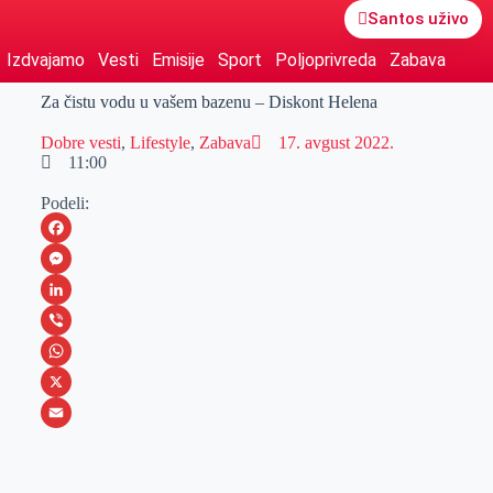
Santos uživo
Izdvajamo
Vesti
Emisije
Sport
Poljoprivreda
Zabava
Za čistu vodu u vašem bazenu – Diskont Helena
Dobre vesti
,
Lifestyle
,
Zabava
17. avgust 2022.
11:00
Podeli:
F
a
M
c
e
L
e
s
i
V
b
s
n
i
W
o
e
k
b
h
X
o
n
e
e
a
E
k
g
d
r
t
m