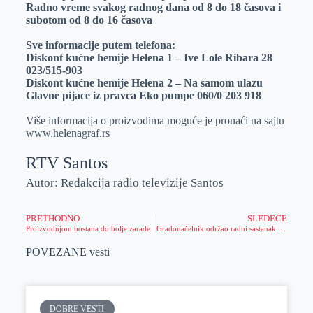
Radno vreme svakog radnog dana od 8 do 18 časova i
subotom od 8 do 16 časova
Sve informacije putem telefona:
Diskont kućne hemije Helena 1 – Ive Lole Ribara 28
023/515-903
Diskont kućne hemije Helena 2 – Na samom ulazu
Glavne pijace iz pravca Eko pumpe 060/0 203 918
Više informacija o proizvodima moguće je pronaći na sajtu
www.helenagraf.rs
RTV Santos
Autor: Redakcija radio televizije Santos
PRETHODNO
SLEDEĆE
Proizvodnjom bostana do bolje zarade
Gradonačelnik održao radni sastanak sa predstavnicima EPS i Gradske toplane – tema sastanka rad TE-TO u predstojećem zimskom periodu
POVEZANE vesti
DOBRE VESTI