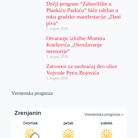
Dečji program “Zabavilište u
Plankiću Parkiću” biće održan u
toku gradske manifestacije „Dani
piva“
5. avgust 2026.
Otvaranje izložbe Momira
Kneževića „Osvežavanje
memorije“
5. avgust 2026.
Zatvoren za saobraćaj deo ulice
Vojvode Petra Bojovića
5. avgust 2026.
Vremenska prognoza