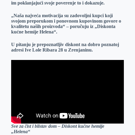
im poklanjajući svoje poverenje to i dokazuje.
„Naša najveća motivacija su zadovoljni kupci koji
svojom preporukom i ponovnom kupovinom govore o
kvalitetu naših proizvoda“ – poručuju iz „Diskonta
kućne hemije Helena“.
U pitanju je prepoznatljiv diskont na dobro poznatoj
adresi Ive Lole Ribara 28 u Zrenjaninu.
Sve za čist i blistav dom – Diskont kućne hemije
„Helena“