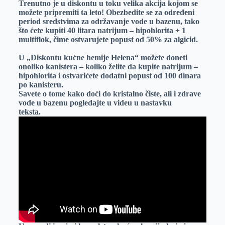
Trenutno je u diskontu u toku velika akcija kojom se
možete pripremiti ta leto! Obezbedite se za određeni
period sredstvima za održavanje vode u bazenu, tako
što ćete kupiti 40 litara natrijum – hipohlorita + 1
multiflok, čime ostvarujete popust od 50% za algicid.
U „Diskontu kućne hemije Helena“ možete doneti
onoliko kanistera – koliko želite da kupite natrijum –
hipohlorita i ostvarićete dodatni popust od 100 dinara
po kanisteru.
Savete o tome kako doći do kristalno čiste, ali i zdrave
vode u bazenu pogledajte u videu u nastavku
teksta.