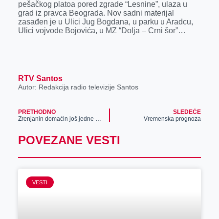
pešačkog platoa pored zgrade “Lesnine”, ulaza u
grad iz pravca Beograda. Nov sadni materijal
zasađen je u Ulici Jug Bogdana, u parku u Aradcu,
Ulici vojvode Bojovića, u MZ “Dolja – Crni šor”…
RTV Santos
Autor: Redakcija radio televizije Santos
PRETHODNO
SLEDEĆE
Zrenjanin domaćin još jedne manifestacije koja okuplja veliki broj učesnika – Plesnog Festivala “Dance fusion“
Vremenska prognoza
POVEZANE VESTI
VESTI