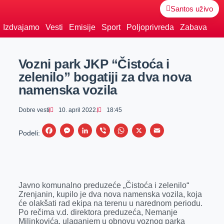
Santos uživo
Izdvajamo
Vesti
Emisije
Sport
Poljoprivreda
Zabava
Vozni park JKP “Čistoća i
zelenilo” bogatiji za dva nova
namenska vozila
Dobre vesti
10. april 2022.
18:45
F
M
L
V
W
X
E
Podeli:
a
e
i
i
h
m
c
s
n
b
a
a
e
s
k
e
t
i
Javno komunalno preduzeće „Čistoća i zelenilo“
b
e
e
r
s
l
Zrenjanin, kupilo je dva nova namenska vozila, koja
o
n
d
A
će olakšati rad ekipa na terenu u narednom periodu.
Po rečima v.d. direktora preduzeća, Nemanje
o
g
I
p
Milinkovića, ulaganjem u obnovu voznog parka