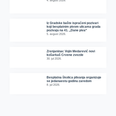
4. avgust 2026.
Iz Gradske bašte ispraćeni pozivari
koji besplatnim pivom ulicama grada
pozivaju na 41. „Dane piva“
5. avgust 2026.
Zrenjaninac Vojin Medarević novi
košarkaš Crvene zvezde
30. jul 2026.
Besplatna školica plivanja organizuje
se jedanaestu godinu zaredom
8. jul 2026.