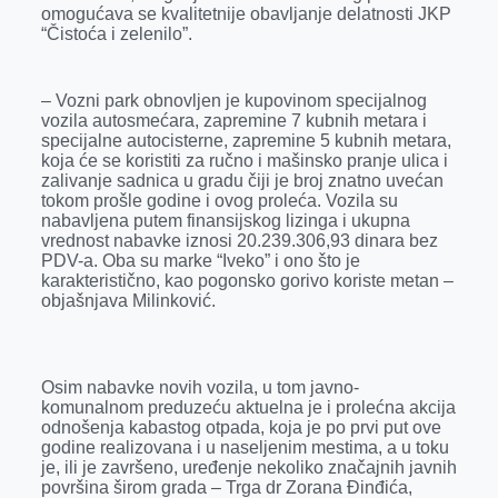
k
e
n
p
omogućava se kvalitetnije obavljanje delatnosti JKP
“Čistoća i zelenilo”.
r
– Vozni park obnovljen je kupovinom specijalnog
vozila autosmećara, zapremine 7 kubnih metara i
specijalne autocisterne, zapremine 5 kubnih metara,
koja će se koristiti za ručno i mašinsko pranje ulica i
zalivanje sadnica u gradu čiji je broj znatno uvećan
tokom prošle godine i ovog proleća. Vozila su
nabavljena putem finansijskog lizinga i ukupna
vrednost nabavke iznosi 20.239.306,93 dinara bez
PDV-a. Oba su marke “Iveko” i ono što je
karakteristično, kao pogonsko gorivo koriste metan –
objašnjava Milinković.
Osim nabavke novih vozila, u tom javno-
komunalnom preduzeću aktuelna je i prolećna akcija
odnošenja kabastog otpada, koja je po prvi put ove
godine realizovana i u naseljenim mestima, a u toku
je, ili je završeno, uređenje nekoliko značajnih javnih
površina širom grada – Trga dr Zorana Đinđića,