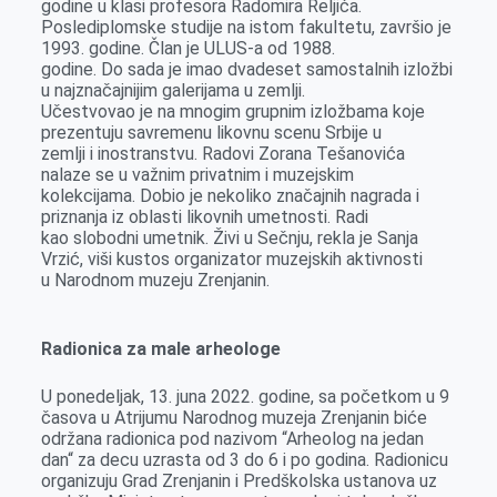
godine u klasi profesora Radomira Reljića.
Poslediplomske studije na istom fakultetu, završio je
1993. godine. Član je ULUS-a od 1988.
godine. Do sada je imao dvadeset samostalnih izložbi
u najznačajnijim galerijama u zemlji.
Učestvovao je na mnogim grupnim izložbama koje
prezentuju savremenu likovnu scenu Srbije u
zemlji i inostranstvu. Radovi Zorana Tešanovića
nalaze se u važnim privatnim i muzejskim
kolekcijama. Dobio je nekoliko značajnih nagrada i
priznanja iz oblasti likovnih umetnosti. Radi
kao slobodni umetnik. Živi u Sečnju, rekla je Sanja
Vrzić, viši kustos organizator muzejskih aktivnosti
u Narodnom muzeju Zrenjanin.
Radionica za male arheologe
U ponedeljak, 13. juna 2022. godine, sa početkom u 9
časova u Atrijumu Narodnog muzeja Zrenjanin biće
održana radionica pod nazivom “Arheolog na jedan
dan“ za decu uzrasta od 3 do 6 i po godina. Radionicu
organizuju Grad Zrenjanin i Predškolska ustanova uz