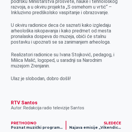
podršku Ministarstva prosvete, nauke i tehnološkog
razvoja, a u okviru projekta „S osmehom u vrtić“ –
Inkluzivno predškolsko vaspitanje i obrazovanje.
U okviru radionice deca će saznati kako izgledaju
arheološka iskopavanja i kako predmet od mesta
pronalaska dospeva do muzeja, obići će stalnu
postavku i upoznati se sa zanimanjem arheologa.
Realizatori radionice su Ivana Stojković, pedagog, i
Milica Malić, logoped, u saradnji sa Narodnim
muzejom Zrenjanin.
Ulaz je slobodan, dobro došli!
RTV Santos
Autor: Redakcija radio televizije Santos
PRETHODNO
SLEDEĆE
Poznat muzički program za Dane Piva
Najava emisije „Vikendica“