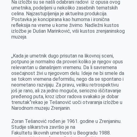
Na izložbi su se našli odabrani radovi iz opusa ovog
o
g
I
p
umetnika, podeljeni u nekoliko zasebnih tematskih
k
e
n
p
celina. Najzastupljenija je aktuelna produkcija.
Postavka je koncipirana kao humorna i ironična
r
refleksija na vreme u kome živimo. Nadležni kustos
izložbe je Dušan Marinković, viši kustos zrenjaninskog
muzeja.
„Kada je umetnik dugo prisutan na likovnoj sceni,
potpuno je normalno da proveri koliko je njegov opus
relevantan u današnjem vremenu. Da li savremena
osećajnost živi u njegovom delu. Ideje ne bi smele da
se tokom vremena deformišu, nego da se spontano i
neometano razvijaju. Za pravu, veliku retrospektivu
još je rano, ali za jedno moguće, seriozno iščitavanje
pređenog puta, kroz izbor radova svakako je dobar
trenutak“rekao je Tešanović uoči otvaranja izložbe u
Narodnom muzeju Zrenjanin.
Zoran Tešanović rođen je 1961. godine u Zrenjaninu.
Studije slikarstva završio je na
Fakultetu likovnih umetnosti u Beogradu 1988.