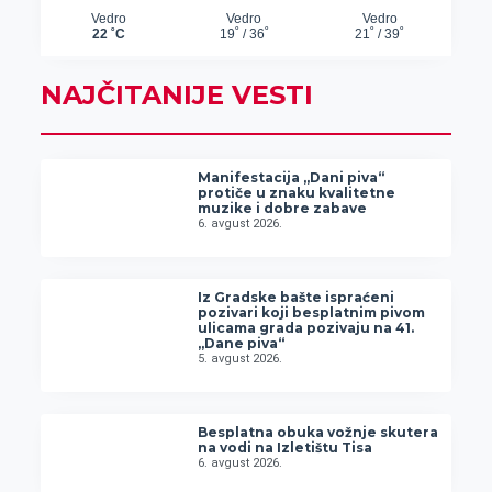
NAJČITANIJE VESTI
Manifestacija „Dani piva“
protiče u znaku kvalitetne
muzike i dobre zabave
6. avgust 2026.
Iz Gradske bašte ispraćeni
pozivari koji besplatnim pivom
ulicama grada pozivaju na 41.
„Dane piva“
5. avgust 2026.
Besplatna obuka vožnje skutera
na vodi na Izletištu Tisa
6. avgust 2026.