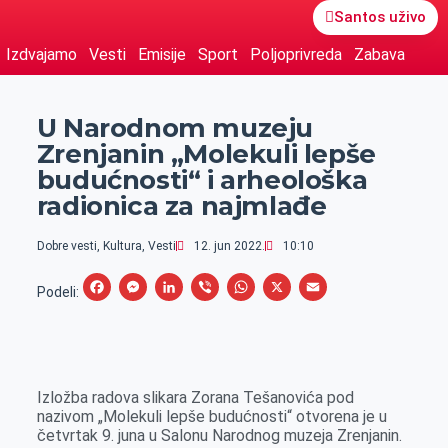
Santos uživo
Izdvajamo
Vesti
Emisije
Sport
Poljoprivreda
Zabava
U Narodnom muzeju
Zrenjanin „Molekuli lepše
budućnosti“ i arheološka
radionica za najmlađe
Dobre vesti
,
Kultura
,
Vesti
12. jun 2022.
10:10
F
M
L
V
W
X
E
Podeli:
a
e
i
i
h
m
c
s
n
b
a
a
e
s
k
e
t
i
Izložba radova slikara Zorana Tešanovića pod
b
e
e
r
s
l
nazivom „Molekuli lepše budućnosti“ otvorena je u
o
n
d
A
četvrtak 9. juna u Salonu Narodnog muzeja Zrenjanin.