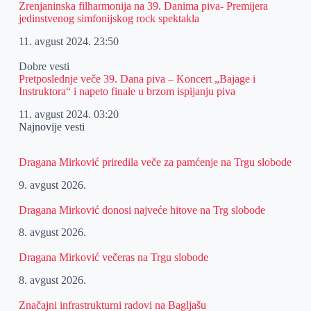
Zrenjaninska filharmonija na 39. Danima piva- Premijera
jedinstvenog simfonijskog rock spektakla
11. avgust 2024.
23:50
Dobre vesti
Pretposlednje veče 39. Dana piva – Koncert „Bajage i
Instruktora“ i napeto finale u brzom ispijanju piva
11. avgust 2024.
03:20
Najnovije vesti
Dragana Mirković priredila veče za pamćenje na Trgu slobode
9. avgust 2026.
Dragana Mirković donosi najveće hitove na Trg slobode
8. avgust 2026.
Dragana Mirković večeras na Trgu slobode
8. avgust 2026.
Značajni infrastrukturni radovi na Bagljašu