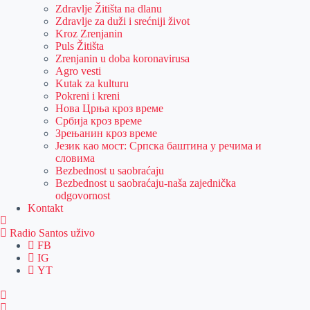
Zdravlje Žitišta na dlanu
Zdravlje za duži i srećniji život
Kroz Zrenjanin
Puls Žitišta
Zrenjanin u doba koronavirusa
Agro vesti
Kutak za kulturu
Pokreni i kreni
Нова Црња кроз време
Србија кроз време
Зрењанин кроз време
Језик као мост: Српска баштина у речима и
словима
Bezbednost u saobraćaju
Bezbednost u saobraćaju-naša zajednička
odgovornost
Kontakt
Radio Santos uživo
FB
IG
YT