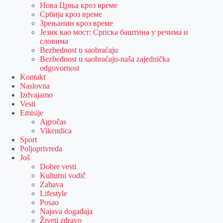
Нова Црња кроз време
Србија кроз време
Зрењанин кроз време
Језик као мост: Српска баштина у речима и
словима
Bezbednost u saobraćaju
Bezbednost u saobraćaju-naša zajednička
odgovornost
Kontakt
Naslovna
Izdvajamo
Vesti
Emisije
Agročas
Vikendica
Sport
Poljoprivreda
Još
Dobre vesti
Kulturni vodič
Zabava
Lifestyle
Posao
Najava događaja
Živeti zdravo