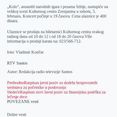
„Kolo“, ansambl narodnih igara i pesama Srbije, nastupiće na
velikoj sceni Kulturnog centra Zrenjanina u subotu, 5.
februara. Koncert počinje u 19 časova. Cena ulaznice je 400
dinara.
Ulaznice se prodaju na biletarnici Kulturnog centra svakog
radnog dana od 10 do 12 i od 18 do 20 časova.Više
informacija o prodaji karata na: 023/566-712.
foto: Vladimir Končar
RTV Santos
Autor: Redakcija radio televizije Santos
Prethodno
Raspisan javni poziv za dodelu bespovratnih
sredstava za početnike u poslovanju
Sledeće
Raspisan novi Javni poziv za finansijsku podršku za
lečenje dece
POVEZANE vesti
Dobre vesti