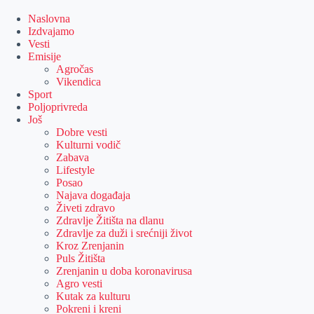
Skip
to
Naslovna
content
Izdvajamo
Vesti
Emisije
Agročas
Vikendica
Sport
Poljoprivreda
Još
Dobre vesti
Kulturni vodič
Zabava
Lifestyle
Posao
Najava događaja
Živeti zdravo
Zdravlje Žitišta na dlanu
Zdravlje za duži i srećniji život
Kroz Zrenjanin
Puls Žitišta
Zrenjanin u doba koronavirusa
Agro vesti
Kutak za kulturu
Pokreni i kreni