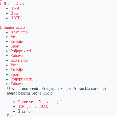
Radio uživo
FB
IG
YT
Santos uživo
Izdvajamo
Vesti
Emisije
Sport
Poljoprivreda
Zabava
Izdvajamo
Vesti
Emisije
Sport
Poljoprivreda
Zabava
U Kulturnom centru Zrenjanina koncert Ansambla narodnih
igara i pesama Srbije „Kolo“
Dobre vesti
,
Najava događaja
26. januar 2022.
12:40
Podeli: