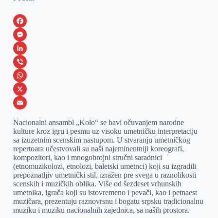
F
a
M
c
e
L
e
s
i
V
b
s
n
i
W
o
e
k
b
h
X
o
n
e
e
a
E
Nacionalni ansambl „Kolo“ se bavi očuvanjem narodne
k
g
d
r
t
m
kulture kroz igru i pesmu uz visoku umetničku interpretaciju
sa izuzetnim scenskim nastupom. U stvaranju umetničkog
e
I
s
a
repertoara učestvovali su naši najeminentniji koreografi,
r
n
A
i
kompozitori, kao i mnogobrojni stručni saradnici
(etnomuzikolozi, etnolozi, baletski umetnci) koji su izgradili
p
l
prepoznatljiv umetnički stil, izražen pre svega u raznolikosti
scenskih i muzičkih oblika. Više od šezdeset vrhunskih
p
umetnika, igrača koji su istovremeno i pevači, kao i petnaest
muzičara, prezentuju raznovrsnu i bogatu srpsku tradicionalnu
muziku i muziku nacionalnih zajednica, sa naših prostora.