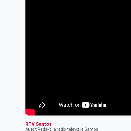
r
RTV Santos
Autor: Redakcija radio televizije Santos