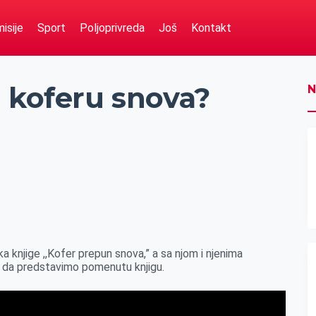
isije
Sport
Poljoprivreda
Još
Kontakt
m koferu snova?
N
rka knjige ,,Kofer prepun snova,” a sa njom i njenima
lji da predstavimo pomenutu knjigu.