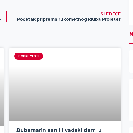
SLEDEĆE
e
Početak priprema rukometnog kluba Proleter
N
DOBRE VESTI
,,Bubamarin san i livadski dan“ u