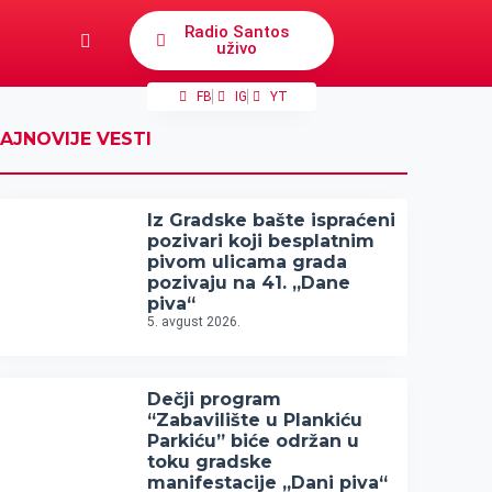
Radio Santos
uživo
FB
IG
YT
AJNOVIJE VESTI
Iz Gradske bašte ispraćeni
pozivari koji besplatnim
pivom ulicama grada
pozivaju na 41. „Dane
piva“
5. avgust 2026.
Dečji program
“Zabavilište u Plankiću
Parkiću” biće održan u
toku gradske
manifestacije „Dani piva“