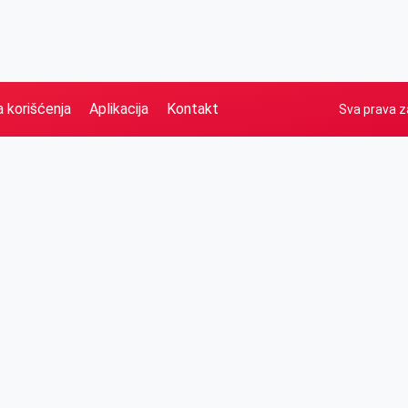
a korišćenja
Aplikacija
Kontakt
Sva prava z
Naslovna
Izdvajamo
FB
IG
YT
O nama
Vesti