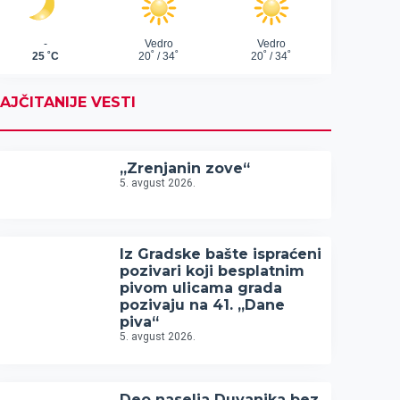
AJČITANIJE VESTI
„Zrenjanin zove“
5. avgust 2026.
Iz Gradske bašte ispraćeni
pozivari koji besplatnim
pivom ulicama grada
pozivaju na 41. „Dane
piva“
5. avgust 2026.
Deo naselja Duvanika bez