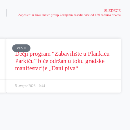
SLEDEĆE
Zaposleni u Dräxlmaier group Zrenjanin zasadili više od 150 sadnica drveća
VESTI
Dečji program “Zabavilište u Plankiću
Parkiću” biće održan u toku gradske
manifestacije „Dani piva“
5. avgust 2026.
10:44