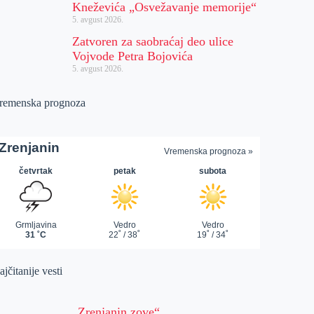
Kneževića „Osvežavanje memorije“
5. avgust 2026.
Zatvoren za saobraćaj deo ulice
Vojvode Petra Bojovića
5. avgust 2026.
remenska prognoza
jčitanije vesti
„Zrenjanin zove“