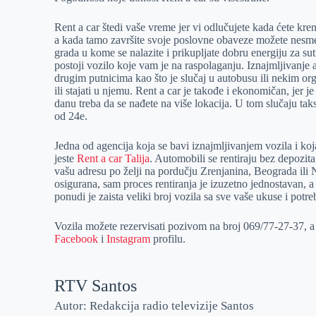
Rent a car štedi vaše vreme jer vi odlučujete kada ćete krenu
a kada tamo završite svoje poslovne obaveze možete nesmet
grada u kome se nalazite i prikupljate dobru energiju za s
postoji vozilo koje vam je na raspolaganju. Iznajmljivanje
drugim putnicima kao što je slučaj u autobusu ili nekim or
ili stajati u njemu. Rent a car je takođe i ekonomičan, jer j
danu treba da se nađete na više lokacija. U tom slučaju tak
od 24e.
Jedna od agencija koja se bavi iznajmljivanjem vozila i ko
jeste
Rent a car Talija
. Automobili se rentiraju bez depozit
vašu adresu po želji na pordučju Zrenjanina, Beograda ili
osigurana, sam proces rentiranja je izuzetno jednostavan, a
ponudi je zaista veliki broj vozila sa sve vaše ukuse i potre
Vozila možete rezervisati pozivom na broj 069/77-27-37, 
Facebook
i
Instagram
profilu.
RTV Santos
Autor: Redakcija radio televizije Santos