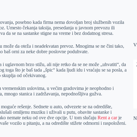
tovanja, posebno kada firma nema dovoljan broj službenih vozila
voz. Umesto čekanja taksija, presedanja u javnom prevozu ili
va da se na sastanke stigne na vreme i bez dodatnog stresa.
V
ču može da oteža i neadekvatan prevoz. Mnogima se ne čini tako,
smo baš orni za neke dobre poslovne poduhvate.
 i uglavnom brzo stižu, ali nije retko da se ne može „uhvatiti“, da
g toga što je baš tada „špic“ kada ljudi idu i vraćaju se sa posla, a
o skuplja od očekivanog.
im vremenskim uslovima, u većim gradovima je neophodno i
ta, mnogo stanica i zadržavanja, nepodnošljiva gužva.
 moguće rešenje. Sednete u auto, odvezete se na odredište,
slušali omiljenu muziku i uživali u putu, obavite sastanke i
ta ako nemate neku od ove dve opcije. U tom slučaju
Rent a car
je
Na
 vaše vozilo u pitanju, a na odredište stižete odmorni i raspoloženi.