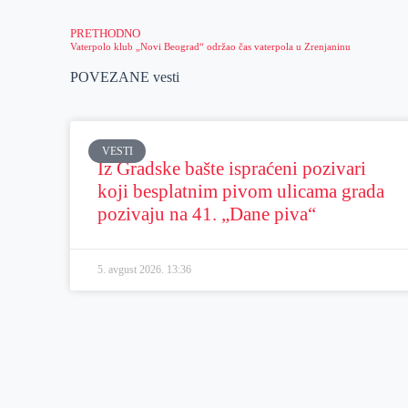
PRETHODNO
Vaterpolo klub „Novi Beograd“ održao čas vaterpola u Zrenjaninu
POVEZANE vesti
VESTI
Iz Gradske bašte ispraćeni pozivari
koji besplatnim pivom ulicama grada
pozivaju na 41. „Dane piva“
5. avgust 2026.
13:36