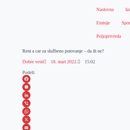
Naslovna
Iz
Emisije
Spor
Poljoprivreda
Rent a car za službeno putovanje – da ili ne?
Dobre vesti
18. mart 2022.
15:02
Podeli:
F
a
M
c
e
L
e
s
i
V
b
s
n
i
W
o
e
k
b
h
X