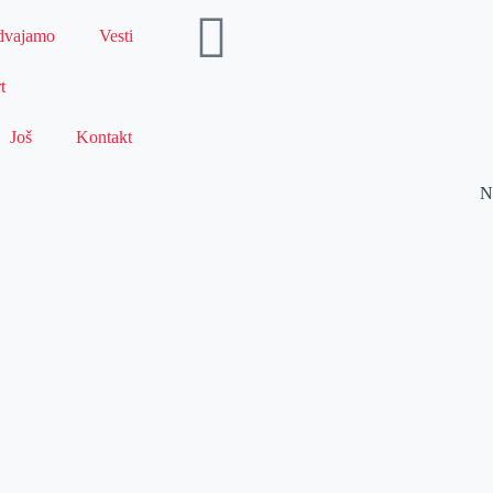
dvajamo
Vesti
t
Još
Kontakt
N