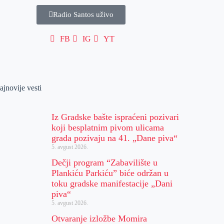
Radio Santos uživo
FB
IG
YT
ajnovije vesti
Iz Gradske bašte ispraćeni pozivari
koji besplatnim pivom ulicama
grada pozivaju na 41. „Dane piva“
5. avgust 2026.
Dečji program “Zabavilište u
Plankiću Parkiću” biće održan u
toku gradske manifestacije „Dani
piva“
5. avgust 2026.
Otvaranje izložbe Momira