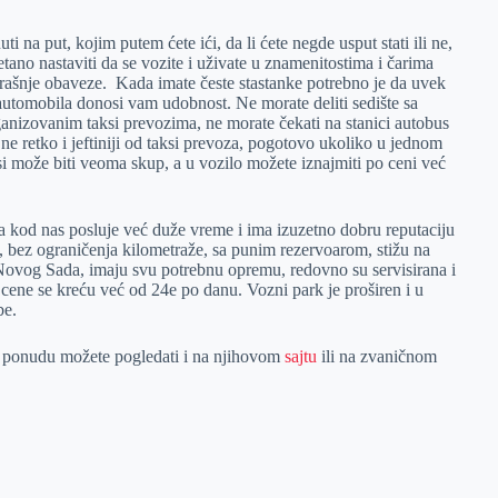
ti na put, kojim putem ćete ići, da li ćete negde usput stati ili ne,
ano nastaviti da se vozite i uživate u znamenitostima i čarima
utrašnje obaveze. Kada imate česte stastanke potrebno je da uvek
 automobila donosi vam udobnost. Ne morate deliti sedište sa
ganizovanim taksi prevozima, ne morate čekati na stanici autobus
e ne retko i jeftiniji od taksi prevoza, pogotovo ukoliko u jednom
si može biti veoma skup, a u vozilo možete iznajmiti po ceni već
ja kod nas posluje već duže vreme i ima izuzetno dobru reputaciju
a, bez ograničenja kilometraže, sa punim rezervoarom, stižu na
 Novog Sada, imaju svu potrebnu opremu, redovno su servisirana i
 cene se kreću već od 24e po danu. Vozni park je proširen i u
be.
a ponudu možete pogledati i na njihovom
sajtu
ili na zvaničnom