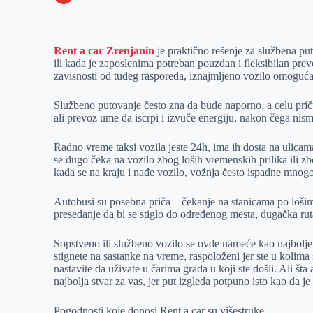
o
n
e
e
a
E
k
g
d
r
t
m
Rent a car Zrenjanin
je praktično rešenje za službena pu
e
I
s
a
ili kada je zaposlenima potreban pouzdan i fleksibilan pre
r
n
A
i
zavisnosti od tuđeg rasporeda, iznajmljeno vozilo omoguća
p
l
Službeno putovanje često zna da bude naporno, a celu pri
p
ali prevoz ume da iscrpi i izvuče energiju, nakon čega ni
Radno vreme taksi vozila jeste 24h, ima ih dosta na ulicama
se dugo čeka na vozilo zbog loših vremenskih prilika ili zbo
kada se na kraju i nađe vozilo, vožnja često ispadne mnog
Autobusi su posebna priča – čekanje na stanicama po loš
presedanje da bi se stiglo do određenog mesta, dugačka ru
Sopstveno ili službeno vozilo se ovde nameće kao najbolje
stignete na sastanke na vreme, raspoloženi jer ste u kolima 
nastavite da uživate u čarima grada u koji ste došli. Ali š
najbolja stvar za vas, jer put izgleda potpuno isto kao da je
Pogodnosti koje donosi Rent a car su višestruke.