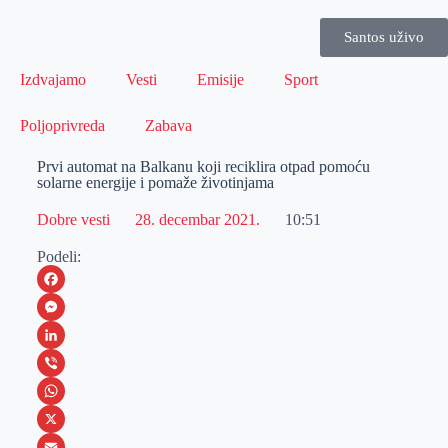
Santos uživo
Izdvajamo
Vesti
Emisije
Sport
Poljoprivreda
Zabava
Prvi automat na Balkanu koji reciklira otpad pomoću
solarne energije i pomaže životinjama
Dobre vesti
28. decembar 2021.
10:51
Podeli:
F
a
M
c
e
L
e
s
i
V
b
s
n
i
W
o
e
k
b
h
X