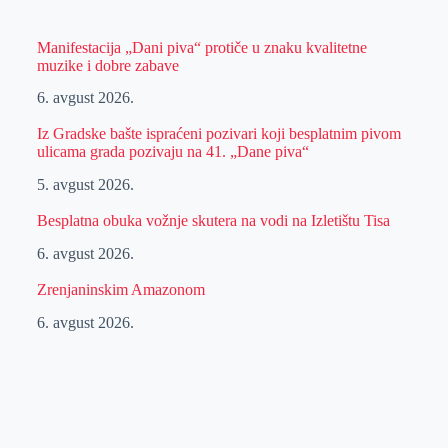
Manifestacija „Dani piva“ protiče u znaku kvalitetne
muzike i dobre zabave
6. avgust 2026.
Iz Gradske bašte ispraćeni pozivari koji besplatnim pivom
ulicama grada pozivaju na 41. „Dane piva“
5. avgust 2026.
Besplatna obuka vožnje skutera na vodi na Izletištu Tisa
6. avgust 2026.
Zrenjaninskim Amazonom
6. avgust 2026.