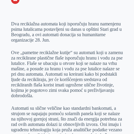
o
n
e
e
a
E
k
g
d
r
t
m
Dva reciklažna automata koji isporučuju hranu namenjenu
e
I
s
a
psima lutalicama postavljeni su danas u opštini Stari grad u
r
n
A
i
Beogradu, a ovi automati donacija su humanitarne
organizacije 28. Jun.
p
l
p
Ove „pametne reciklažne kutije“ su automati koji u zamenu
za reciklirane plastične flaše isporučuju hranu i vodu za pse
lutalice. Flaše se ubacuju u otvore koji se nalaze na vrhu
mašine, a posude za hranu i vodu za pse lutalice nalaze se
pri dnu automata. Automati su kreirani kako bi podstakli
ljude da recikliraju, jer će korišćenjem sredstava od
recikliranih flaša korist imati ugrožene ulične životinje,
kojima je pogotovo zimi svaka pomoć u preživljavanju
dobrodošla.
Automati su slične veličine kao standardni bankomati, a
strujom se napajaju pomoću solarnih panela koji se nalaze
na njihovoj gornjoj strani, što znači da energija potrebna za
rad ovih automata dolazi iz obnovljivih izvora. Oni imaju i
ugrađenu tehnologiju koja pruža analitičke podatke vezano