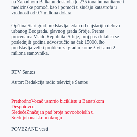
na Zapadnom Balkanu dostavila je 235 tona humanitarne i
medicinske pomoći kao i pomoći u slučaju katastrofa u
vrednosti od 9.7 miliona dolara.
Opština Stari grad predstavlja jedan od najstarijih delova
urbanog Beograda, glavnog grada Srbije. Prema
procenama Vlade Republike Srbije, broj pasa lutalica se
poslednjih godina udvostručio na čak 15000, što
predstavlja veliki problem za grad u kome živi samo 2
miliona stanovnika.
RTV Santos
Autor: Redakcija radio televizije Santos
Prethodno
Vozač usmrtio biciklistu u Banatskom
Despotovcu
Sledeće
Značajan pad broja novoobolelih u
Srednjobanatskom okrugu
POVEZANE vesti