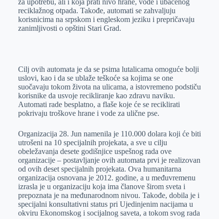
za upotrebu, ali i koja prati nivo hrane, vode i ubačenog
reciklažnog otpada. Takođe, automati se zahvaljuju
korisnicima na srpskom i engleskom jeziku i prepričavaju
zanimljivosti o opštini Stari Grad.
Cilj ovih automata je da se psima lutalicama omoguće bolji
uslovi, kao i da se ublaže teškoće sa kojima se one
suočavaju tokom života na ulicama, a istovremeno podstiču
korisnike da usvoje recikliranje kao zdravu naviku.
Automati rade besplatno, a flaše koje će se reciklirati
pokrivaju troškove hrane i vode za ulične pse.
Organizacija 28. Jun namenila je 110.000 dolara koji će biti
utrošeni na 10 specijalnih projekata, a sve u cilju
obeležavanja desete godišnjice uspešnog rada ove
organizacije – postavljanje ovih automata prvi je realizovan
od ovih deset specijalnih projekata. Ova humanitarna
organizacija osnovana je 2012. godine, a u međuvremenu
izrasla je u organizaciju koja ima članove širom sveta i
prepoznata je na međunarodnom nivou. Takođe, dobila je i
specijalni konsultativni status pri Ujedinjenim nacijama u
okviru Ekonomskog i socijalnog saveta, a tokom svog rada