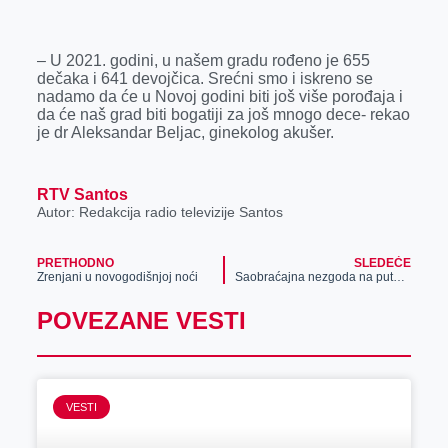
k
e
n
p
r
– U 2021. godini, u našem gradu rođeno je 655
dečaka i 641 devojčica. Srećni smo i iskreno se
nadamo da će u Novoj godini biti još više porođaja i
da će naš grad biti bogatiji za još mnogo dece- rekao
je dr Aleksandar Beljac, ginekolog akušer.
RTV Santos
Autor: Redakcija radio televizije Santos
PRETHODNO
SLEDEĆE
Zrenjani u novogodišnjoj noći
Saobraćajna nezgoda na putu ka Elemiru
POVEZANE VESTI
VESTI