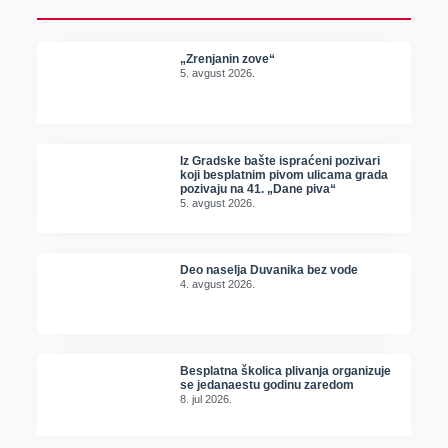
„Zrenjanin zove“
5. avgust 2026.
Iz Gradske bašte ispraćeni pozivari
koji besplatnim pivom ulicama grada
pozivaju na 41. „Dane piva“
5. avgust 2026.
Deo naselja Duvanika bez vode
4. avgust 2026.
Besplatna školica plivanja organizuje
se jedanaestu godinu zaredom
8. jul 2026.