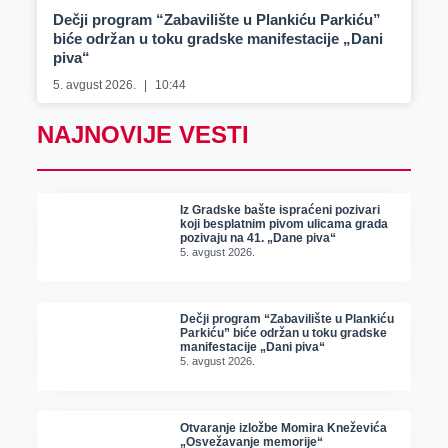
Dečji program “Zabavilište u Plankiću Parkiću”
biće održan u toku gradske manifestacije „Dani
piva“
5. avgust 2026.
10:44
NAJNOVIJE VESTI
Iz Gradske bašte ispraćeni pozivari
koji besplatnim pivom ulicama grada
pozivaju na 41. „Dane piva“
5. avgust 2026.
Dečji program “Zabavilište u Plankiću
Parkiću” biće održan u toku gradske
manifestacije „Dani piva“
5. avgust 2026.
Otvaranje izložbe Momira Kneževića
„Osvežavanje memorije“