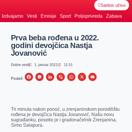
Santos uživo
Izdvajamo
Vesti
Emisije
Sport
Poljoprivreda
Zabava
Prva beba rođena u 2022.
godini devojčica Nastja
Jovanović
Dobre vesti
1. januar 2022.
11:51
F
M
L
V
W
X
E
Podeli:
a
e
i
i
h
m
c
s
n
b
a
a
e
s
k
e
t
i
Tri minuta nakon ponoć, u zrenjaninskom porodilištu
b
e
e
r
s
l
rođena je devojčica Nastja Jovanović. Našu novu
o
n
d
A
sugrađanku, posetio je i gradonačelnik Zrenjanina,
Simo Salapura.
o
g
I
p