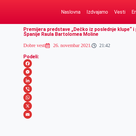
Naslovna
Izdvajamo
Vesti
Em
Premijera predstave „Dečko iz poslednje klupe“ i
Španije Raula Bartolomea Moline
Dobre vesti
26. novembar 2021.
21:42
Podeli:
F
a
M
c
e
L
e
s
i
V
b
s
n
i
W
o
e
k
b
h
X
o
n
e
e
a
E
k
g
d
r
t
m