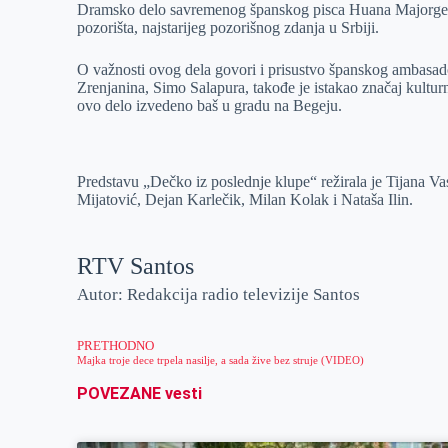
Dramsko delo savremenog španskog pisca Huana Majorge, u
e
I
s
a
pozorišta, najstarijeg pozorišnog zdanja u Srbiji.
r
n
A
i
p
l
O važnosti ovog dela govori i prisustvo španskog ambasad
Zrenjanina, Simo Salapura, takođe je istakao značaj kulturn
p
ovo delo izvedeno baš u gradu na Begeju.
Predstavu „Dečko iz poslednje klupe“ režirala je Tijana V
Mijatović, Dejan Karlečik, Milan Kolak i Nataša Ilin.
RTV Santos
Autor: Redakcija radio televizije Santos
PRETHODNO
Majka troje dece trpela nasilje, a sada žive bez struje (VIDEO)
POVEZANE vesti