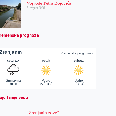
Vojvode Petra Bojovića
5. avgust 2026.
remenska prognoza
ajčitanije vesti
„Zrenjanin zove“