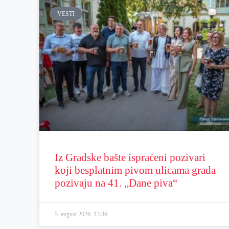
VESTI
Iz Gradske bašte ispraćeni pozivari
koji besplatnim pivom ulicama grada
pozivaju na 41. „Dane piva“
5. avgust 2026.
13:36