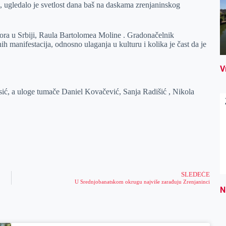
gledalo je svetlost dana baš na daskama zrenjaninskog
ora u Srbiji, Raula Bartolomea Moline . Gradonačelnik
ih manifestacija, odnosno ulaganja u kulturu i kolika je čast da je
V
asić, a uloge tumače Daniel Kovačević, Sanja Radišić , Nikola
SLEDEĆE
U Srednjobanatskom okrugu najviše zarađuju Zrenjaninci
N