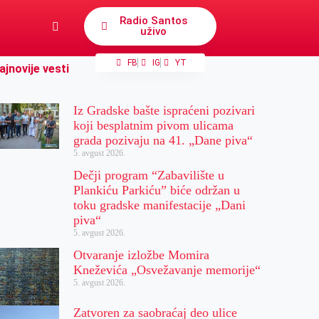
Radio Santos
uživo
FB
IG
YT
ajnovije vesti
Iz Gradske bašte ispraćeni pozivari
koji besplatnim pivom ulicama
grada pozivaju na 41. „Dane piva“
5. avgust 2026.
Dečji program “Zabavilište u
Plankiću Parkiću” biće održan u
toku gradske manifestacije „Dani
piva“
5. avgust 2026.
Otvaranje izložbe Momira
Kneževića „Osvežavanje memorije“
5. avgust 2026.
Zatvoren za saobraćaj deo ulice