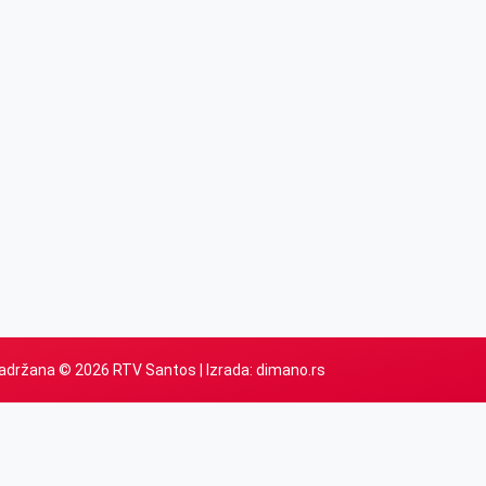
adržana © 2026 RTV Santos | Izrada:
dimano.rs