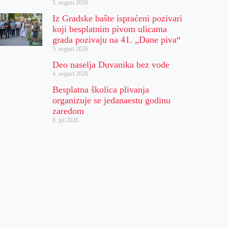
5. avgust 2026.
Iz Gradske bašte ispraćeni pozivari
koji besplatnim pivom ulicama
grada pozivaju na 41. „Dane piva“
5. avgust 2026.
Deo naselja Duvanika bez vode
4. avgust 2026.
Besplatna školica plivanja
organizuje se jedanaestu godinu
zaredom
8. jul 2026.