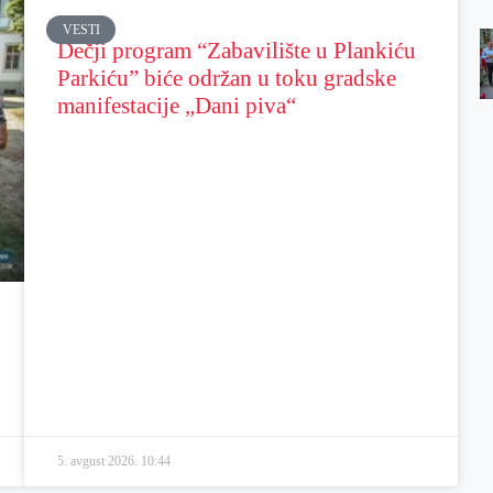
VESTI
Dečji program “Zabavilište u Plankiću
Parkiću” biće održan u toku gradske
manifestacije „Dani piva“
5. avgust 2026.
10:44