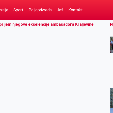
isije
Sport
Poljoprivreda
Još
Kontakt
 prijem njegove ekselencije ambasadora Kraljevine
N