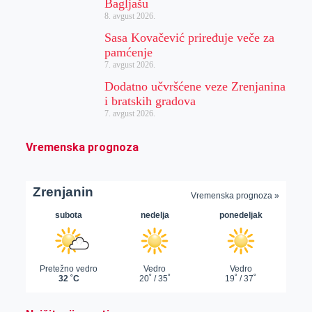
Bagljašu
8. avgust 2026.
Sasa Kovačević priređuje veče za
pamćenje
7. avgust 2026.
Dodatno učvršćene veze Zrenjanina
i bratskih gradova
7. avgust 2026.
Vremenska prognoza