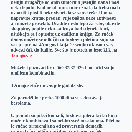
deluju drugačije od onih sumornih jesenjih dana i nosi
r
n
A
i
neku lepotu. Kod nekih unosi mir i znak da treba malo
usporiti i pustiti neke stvari da se same reše. Danas
p
l
napravite kratak predah. Nije baš za neke aktivnosti
p
ali možete prošetati. Uradite nešto lepo za sebe, obavite
shopping, popite neku kaficu, a kad stignete kući,
ušuškajte se i opustite uz omiljenu knjigu. Za ručak
danas možete se odlučiti za hrskavu piletinu koju za
vas priprema 4Amigos i koja će svojim ukusom vas
odvesti čak do Italije. Sve što je potrebno jeste klik na
4amigos.rs
Možete i pozovati broj 060 35 35 926 i poručiti svoju
omiljenu kombinaciju.
4 Amigos stiže do vas gde god da ste.
Za porudžbine preko 1000 dinara – dostava je
besplatna.
U ponudi su pileći komadi, hrskava pileća krilca koja
možete kombinovati sa nekim svežim salatama. Piletina
je ručno pripremljena od proverenih domaćih
proizođača i odličan je izbor za ukusan ručak.