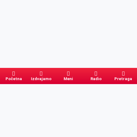
Početna
Izdvajamo
Meni
Radio
Pretraga
Pretraga
Kategorije