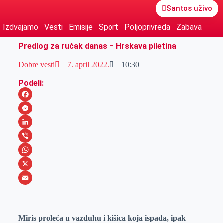
Santos uživo
Izdvajamo
Vesti
Emisije
Sport
Poljoprivreda
Zabava
Predlog za ručak danas – Hrskava piletina
Dobre vesti
7. april 2022.
10:30
Podeli:
F
a
M
c
e
L
e
s
i
V
b
s
n
i
W
o
e
k
b
h
X
o
n
e
e
a
E
k
g
d
r
t
m
Miris proleća u vazduhu i kišica koja ispada, ipak
e
I
s
a