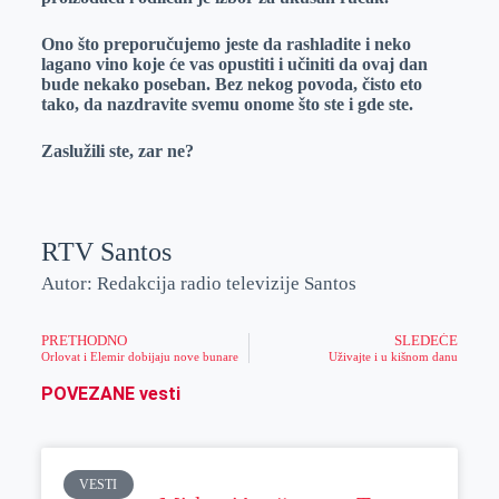
Ono što preporučujemo jeste da rashladite i neko
lagano vino koje će vas opustiti i učiniti da ovaj dan
bude nekako poseban. Bez nekog povoda, čisto eto
tako, da nazdravite svemu onome što ste i gde ste.
Zaslužili ste, zar ne?
RTV Santos
Autor: Redakcija radio televizije Santos
PRETHODNO
SLEDEĆE
Orlovat i Elemir dobijaju nove bunare
Uživajte i u kišnom danu
POVEZANE vesti
VESTI