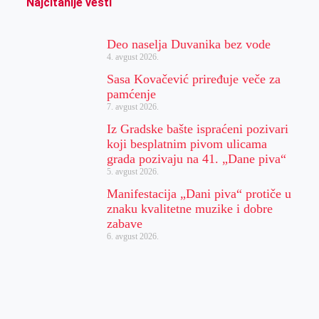
Najčitanije vesti
Deo naselja Duvanika bez vode
4. avgust 2026.
Sasa Kovačević priređuje veče za
pamćenje
7. avgust 2026.
Iz Gradske bašte ispraćeni pozivari
koji besplatnim pivom ulicama
grada pozivaju na 41. „Dane piva“
5. avgust 2026.
Manifestacija „Dani piva“ protiče u
znaku kvalitetne muzike i dobre
zabave
6. avgust 2026.