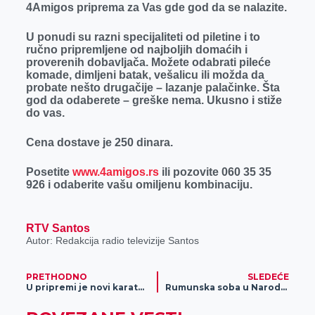
4Amigos priprema za Vas gde god da se nalazite.
r
U ponudi su razni specijaliteti od piletine i to
ručno pripremljene od najboljih domaćih i
proverenih dobavljača. Možete odabrati pileće
komade, dimljeni batak, vešalicu ili možda da
probate nešto drugačije – lazanje palačinke. Šta
god da odaberete – greške nema. Ukusno i stiže
do vas.
Cena dostave je 250 dinara.
Posetite
www.4amigos.rs
ili pozovite 060 35 35
926 i odaberite vašu omiljenu kombinaciju.
RTV Santos
Autor: Redakcija radio televizije Santos
PRETHODNO
SLEDEĆE
U pripremi je novi karate internacionalni seminar
Rumunska soba u Narodnom muzeju Zrenjanin