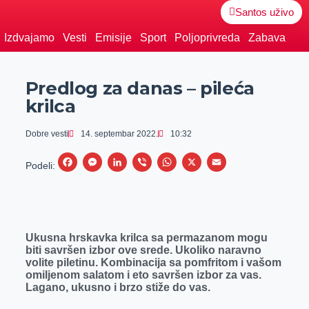
Santos uživo
Izdvajamo
Vesti
Emisije
Sport
Poljoprivreda
Zabava
Predlog za danas – pileća
krilca
Dobre vesti
14. septembar 2022.
10:32
F
M
L
V
W
X
E
Podeli:
a
e
i
i
h
m
c
s
n
b
a
a
e
s
k
e
t
i
Ukusna hrskavka krilca sa permazanom mogu
b
e
e
r
s
l
biti savršen izbor ove srede. Ukoliko naravno
o
n
d
A
volite piletinu. Kombinacija sa pomfritom i vašom
omiljenom salatom i eto savršen izbor za vas.
o
g
I
p
Lagano, ukusno i brzo stiže do vas.
k
e
n
p