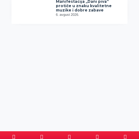
Manifestacija „Dani piva“
protiče u znaku kvalitetne
muzike i dobre zabave
6. avgust 2026.