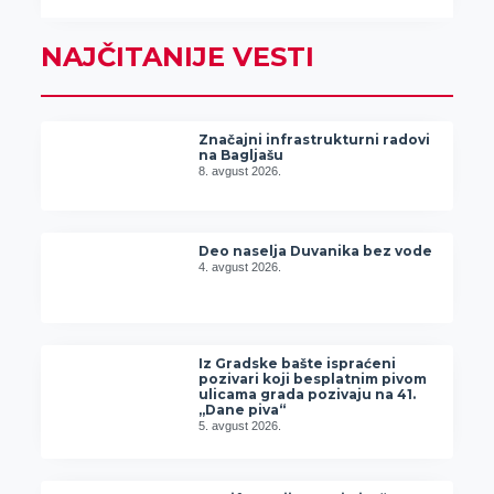
NAJČITANIJE VESTI
Značajni infrastrukturni radovi
na Bagljašu
8. avgust 2026.
Deo naselja Duvanika bez vode
4. avgust 2026.
Iz Gradske bašte ispraćeni
pozivari koji besplatnim pivom
ulicama grada pozivaju na 41.
„Dane piva“
5. avgust 2026.