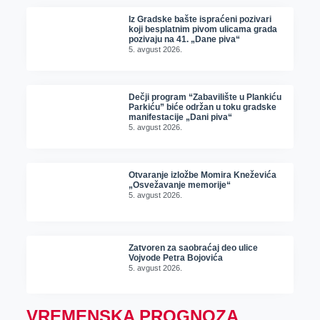
Iz Gradske bašte ispraćeni pozivari
koji besplatnim pivom ulicama grada
pozivaju na 41. „Dane piva“
5. avgust 2026.
Dečji program “Zabavilište u Plankiću
Parkiću” biće održan u toku gradske
manifestacije „Dani piva“
5. avgust 2026.
Otvaranje izložbe Momira Kneževića
„Osvežavanje memorije“
5. avgust 2026.
Zatvoren za saobraćaj deo ulice
Vojvode Petra Bojovića
5. avgust 2026.
VREMENSKA PROGNOZA