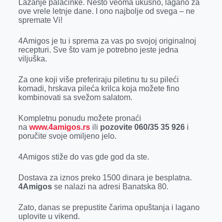
Lazanje palačinke. Nešto veoma ukusno, lagano za
r
ove vrele letnje dane. I ono najbolje od svega – ne
spremate Vi!
4Amigos je tu i sprema za vas po svojoj originalnoj
recepturi. Sve što vam je potrebno jeste jedna
viljuška.
Za one koji više preferiraju piletinu tu su pileći
komadi, hrskava pileća krilca koja možete fino
kombinovati sa svežom salatom.
Kompletnu ponudu možete pronaći
na
www.4amigos.rs
ili
pozovite 060/35 35 926
i
poručite svoje omiljeno jelo.
4Amigos stiže do vas gde god da ste.
Dostava za iznos preko 1500 dinara je besplatna.
4Amigos
se nalazi na adresi Banatska 80.
Zato, danas se prepustite čarima opuštanja i lagano
uplovite u vikend.