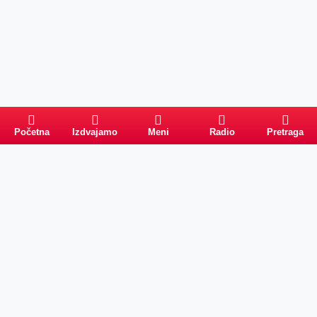
Početna
Izdvajamo
Meni
Radio
Pretraga
Pretraga
Kategorije
Ostalo
Naslovna