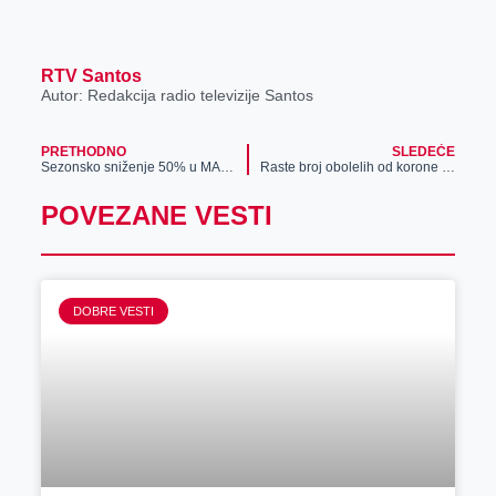
RTV Santos
Autor: Redakcija radio televizije Santos
PRETHODNO
SLEDEĆE
Sezonsko sniženje 50% u MANA radnjama
Raste broj obolelih od korone i u Zrenjaninu
POVEZANE VESTI
DOBRE VESTI