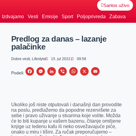
Santos uživo
Izdvajamo
Vesti
Emisije
Sport
Poljoprivreda
Zabava
Predlog za danas – lazanje
palačinke
Dobre vesti
,
Lifestyle
15. jul 2022.
09:58
F
M
L
V
W
X
E
Podeli:
a
e
i
i
h
m
c
s
n
b
a
a
e
s
k
e
t
i
Ukoliko još niste otputovali i današnji dan provodite
b
e
e
r
s
l
na poslu, predlažemo da popodne rezervišete za
o
n
d
A
sebe i pravo uživanje u stvarima koje volite. Možda
će to biti kupanje u vašem bazenu, čitanje omiljene
o
g
I
p
knjige uz ledenu kafu ili neko osvežavajuće piće,
k
e
n
p
onako u miru i tišini. Za ručak preporučujemo –