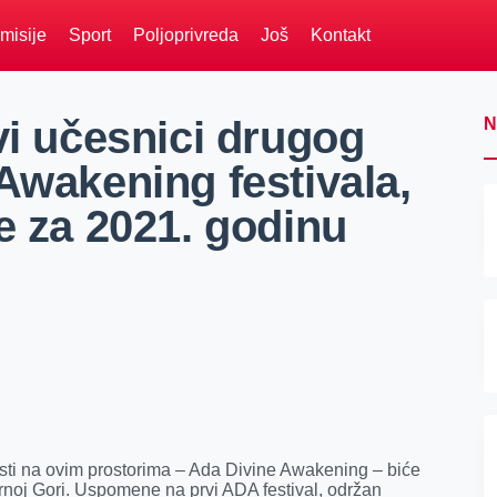
misije
Sport
Poljoprivreda
Još
Kontakt
vi učesnici drugog
N
Awakening festivala,
e za 2021. godinu
osti na ovim prostorima – Ada Divine Awakening – biće
noj Gori. Uspomene na prvi ADA festival, održan