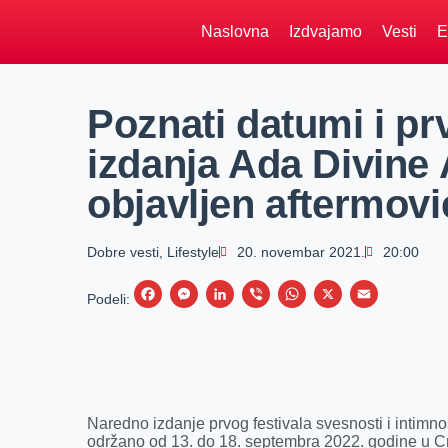
Naslovna
Izdvajamo
Vesti
E
Poznati datumi i pr
izdanja Ada Divine 
objavljen aftermovi
Dobre vesti
,
Lifestyle
20. novembar 2021.
20:00
F
M
L
V
W
X
E
Podeli:
a
e
i
i
h
m
c
s
n
b
a
a
e
s
k
e
t
i
b
e
e
r
s
l
Naredno izdanje prvog festivala svesnosti i intimn
o
n
d
A
održano od 13. do 18. septembra 2022. godine u Cr