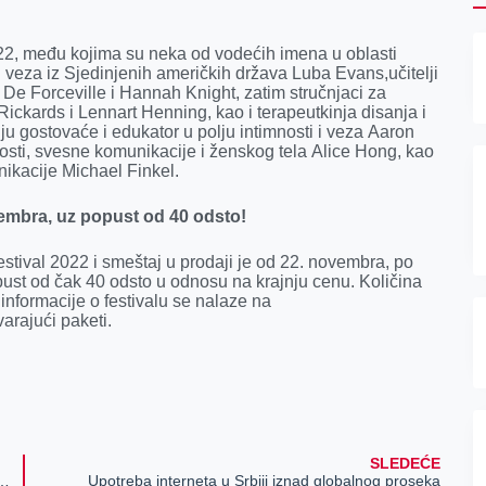
022, među kojima su neka od vodećih imena u oblasti
 i veza iz Sjedinjenih američkih država Luba Evans,učitelji
er De Forceville i Hannah Knight, zatim stručnjaci za
Rickards i Lennart Henning, kao i terapeutkinja disanja i
 gostovaće i edukator u polju intimnosti i veza Aaron
nosti, svesne komunikacije i ženskog tela Alice Hong, kao
nikacije Michael Finkel.
embra, uz popust od 40 odsto!
tival 2022 i smeštaj u prodaji je od 22. novembra, po
ust od čak 40 odsto u odnosu na krajnju cenu. Količina
formacije o festivalu se nalaze na
arajući paketi.
SLEDEĆE
rodavcima i izazovima koji im predstoje
Upotreba interneta u Srbiji iznad globalnog proseka