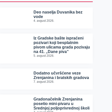
Deo naselja Duvanika bez
vode
4. avgust 2026.
Iz Gradske bašte ispraćeni
pozivari koji besplatnim
pivom ulicama grada pozivaju
na 41. „Dane piva“
5. avgust 2026.
Dodatno učvršćene veze
Zrenjanina i bratskih gradova
7. avgust 2026.
Gradonačelnik Zrenjanina
posetio mini-pivaru u
Srednjoj poljoprivrednoj školi