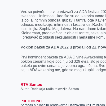
Već su potvrđeni prvi predavači za ADA festival 2
svesnosti i intimnosti, kao što su edukatorka tantre
iz polja intimnih odnosa, ljubavi i tantra joge Xavi
odnose, meditaciju, intimnost, i kreativnost Rachel 
isceliteljka Sophia Magdalena. Na narednom izdanju
Kleinerman, predavačica iz oblasti tantre, seksual
i predavač iz oblasti seksualnosti i nenasilne komu
Poklon paketi za ADA 2022 u prodaji od 22. nov
Prvi kontingent paketa za ADA Divine Awakening fes
poklon cenama koje počinju od 329 evra, što je pop
paketa po ovim cenama je veoma ograničena. Sve in
sajtu ADAwakening.me, gde se mogu kupiti i odgov
RTV Santos
Autor: Redakcija radio televizije Santos
PRETHODNO
Agročas o pijačnim p