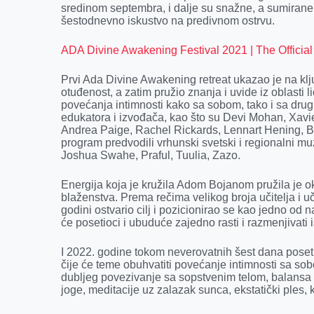
sredinom septembra, i dalje su snažne, a sumirane 
o
g
I
p
šestodnevno iskustvo na predivnom ostrvu.
k
e
n
p
r
ADA Divine Awakening Festival 2021 | The Official
Prvi Ada Divine Awakening retreat ukazao je na kl
otuđenost, a zatim pružio znanja i uvide iz oblasti 
povećanja intimnosti kako sa sobom, tako i sa drugi
edukatora i izvođača, kao što su Devi Mohan, Xav
Andrea Paige, Rachel Rickards, Lennart Hening, B
program predvodili vrhunski svetski i regionalni m
Joshua Swahe, Praful, Tuulia, Zazo.
Energija koja je kružila Adom Bojanom pružila je ok
blaženstva. Prema rečima velikog broja učitelja i u
godini ostvario cilj i pozicionirao se kao jedno od 
će posetioci i ubuduće zajedno rasti i razmenjivati
I 2022. godine tokom neverovatnih šest dana poseti
čije će teme obuhvatiti povećanje intimnosti sa s
dubljeg povezivanje sa sopstvenim telom, balansa
joge, meditacije uz zalazak sunca, ekstatički ples, 