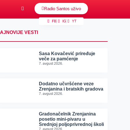
Radio Santos uživo
FB
IG
YT
AJNOVIJE VESTI
Sasa Kovačević priređuje
veče za pamćenje
7. avgust 2026.
Dodatno učvršćene veze
Zrenjanina i bratskih gradova
7. avgust 2026.
Gradonačelnik Zrenjanina
posetio mini-pivaru u
Srednjoj poljoprivrednoj školi
7. avgust 2026.