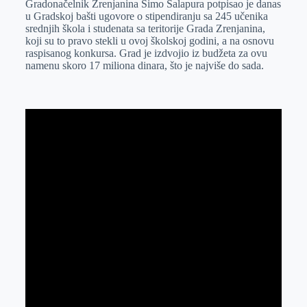
Gradonačelnik Zrenjanina Simo Salapura potpisao je danas
e
I
s
a
u Gradskoj bašti ugovore o stipendiranju sa 245 učenika
r
n
A
i
srednjih škola i studenata sa teritorije Grada Zrenjanina,
koji su to pravo stekli u ovoj školskoj godini, a na osnovu
p
l
raspisanog konkursa. Grad je izdvojio iz budžeta za ovu
p
namenu skoro 17 miliona dinara, što je najviše do sada.