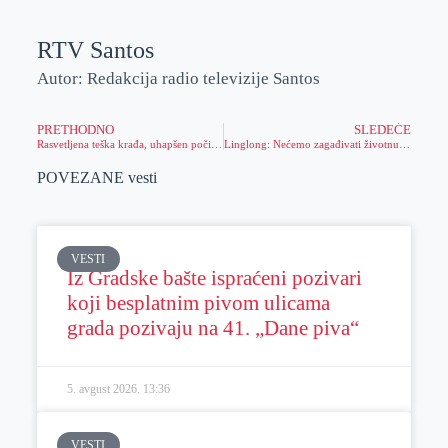
RTV Santos
Autor: Redakcija radio televizije Santos
PRETHODNO
SLEDEĆE
Rasvetljena teška krađa, uhapšen počinilac
Linglong: Nećemo zagađivati životnu sredinu
POVEZANE vesti
VESTI
Iz Gradske bašte ispraćeni pozivari
koji besplatnim pivom ulicama
grada pozivaju na 41. „Dane piva“
5. avgust 2026.
13:36
VESTI