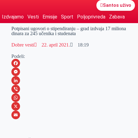
Santos uživo
Izdvajamo
Vesti
Emisije
Sport
Poljoprivreda
Zabava
Potpisani ugovori o stipendiranju – grad izdvaja 17 miliona
dinara za 245 učenika i studenata
Dobre vesti
22. april 2021.
18:19
Podeli:
F
a
M
c
e
L
e
s
i
V
b
s
n
i
W
o
e
k
b
h
X
o
n
e
e
a
E
k
g
d
r
t
m