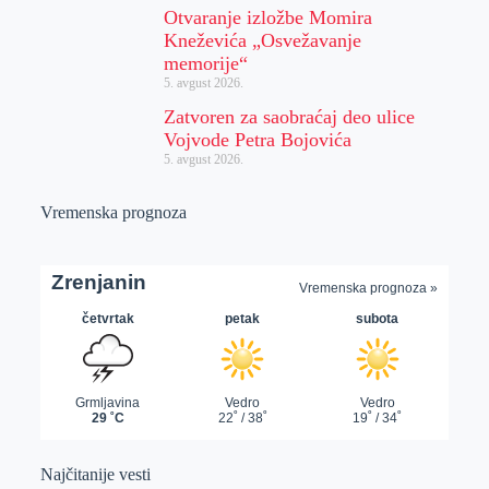
Otvaranje izložbe Momira
Kneževića „Osvežavanje
memorije“
5. avgust 2026.
Zatvoren za saobraćaj deo ulice
Vojvode Petra Bojovića
5. avgust 2026.
Vremenska prognoza
Najčitanije vesti