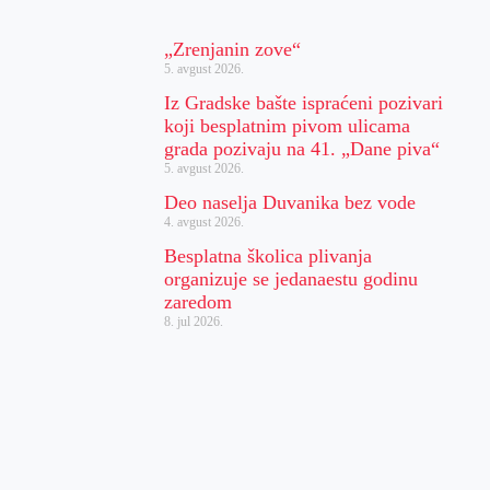
„Zrenjanin zove“
5. avgust 2026.
Iz Gradske bašte ispraćeni pozivari
koji besplatnim pivom ulicama
grada pozivaju na 41. „Dane piva“
5. avgust 2026.
Deo naselja Duvanika bez vode
4. avgust 2026.
Besplatna školica plivanja
organizuje se jedanaestu godinu
zaredom
8. jul 2026.