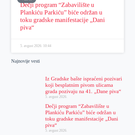
Dečji program “Zabavilište u
Plankiću Parkiću” biće održan u
toku gradske manifestacije „Dani
piva“
5. avgust 2026.
10:44
Najnovije vesti
Iz Gradske bašte ispraćeni pozivari
koji besplatnim pivom ulicama
grada pozivaju na 41. „Dane piva“
5. avgust 2026.
Dečji program “Zabavilište u
Plankiću Parkiću” biće održan u
toku gradske manifestacije „Dani
piva“
5. avgust 2026.