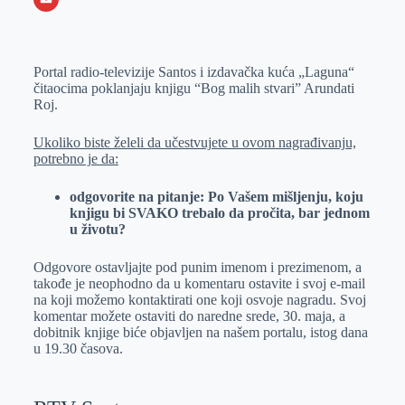
o
n
e
e
a
E
k
g
d
r
t
m
Portal radio-televizije Santos i izdavačka kuća „Laguna“
e
I
s
a
čitaocima poklanjaju knjigu “Bog malih stvari” Arundati
r
n
A
i
Roj.
p
l
Ukoliko biste želeli da učestvujete u ovom nagrađivanju,
p
potrebno je da:
odgovorite na pitanje: Po Vašem mišljenju, koju
knjigu bi SVAKO trebalo da pročita, bar jednom
u životu?
Odgovore ostavljajte pod punim imenom i prezimenom, a
takođe je neophodno da u komentaru ostavite i svoj e-mail
na koji možemo kontaktirati one koji osvoje nagradu. Svoj
komentar možete ostaviti do naredne srede, 30. maja, a
dobitnik knjige biće objavljen na našem portalu, istog dana
u 19.30 časova.