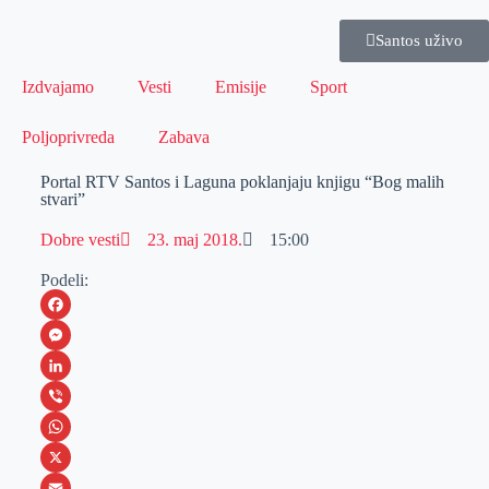
Santos uživo
Izdvajamo
Vesti
Emisije
Sport
Poljoprivreda
Zabava
Portal RTV Santos i Laguna poklanjaju knjigu “Bog malih
stvari”
Dobre vesti
23. maj 2018.
15:00
Podeli:
F
a
M
c
e
L
e
s
i
V
b
s
n
i
W
o
e
k
b
h
X