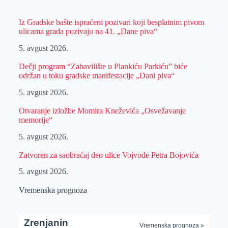
Iz Gradske bašte ispraćeni pozivari koji besplatnim pivom
ulicama grada pozivaju na 41. „Dane piva“
5. avgust 2026.
Dečji program “Zabavilište u Plankiću Parkiću” biće
održan u toku gradske manifestacije „Dani piva“
5. avgust 2026.
Otvaranje izložbe Momira Kneževića „Osvežavanje
memorije“
5. avgust 2026.
Zatvoren za saobraćaj deo ulice Vojvode Petra Bojovića
5. avgust 2026.
Vremenska prognoza