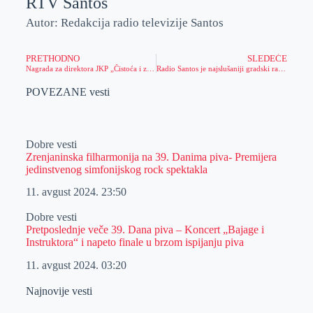
RTV Santos
Autor: Redakcija radio televizije Santos
PRETHODNO
SLEDEĆE
Nagrada za direktora JKP „Čistoća i zelenilo“ Zrenjanin!
Radio Santos je najslušaniji gradski radio!
POVEZANE vesti
Dobre vesti
Zrenjaninska filharmonija na 39. Danima piva- Premijera
jedinstvenog simfonijskog rock spektakla
11. avgust 2024.
23:50
Dobre vesti
Pretposlednje veče 39. Dana piva – Koncert „Bajage i
Instruktora“ i napeto finale u brzom ispijanju piva
11. avgust 2024.
03:20
Najnovije vesti