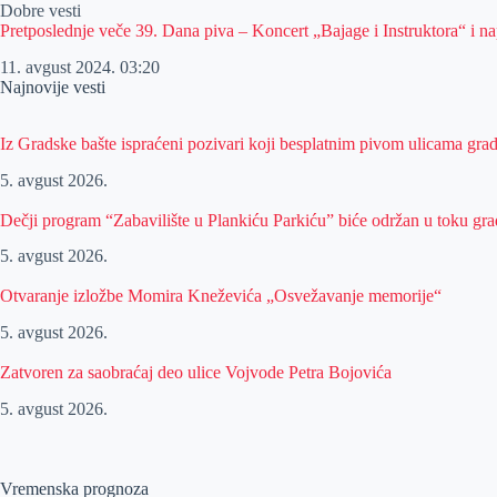
Dobre vesti
Pretposlednje veče 39. Dana piva – Koncert „Bajage i Instruktora“ i na
11. avgust 2024.
03:20
Najnovije vesti
Iz Gradske bašte ispraćeni pozivari koji besplatnim pivom ulicama gra
5. avgust 2026.
Dečji program “Zabavilište u Plankiću Parkiću” biće održan u toku gra
5. avgust 2026.
Otvaranje izložbe Momira Kneževića „Osvežavanje memorije“
5. avgust 2026.
Zatvoren za saobraćaj deo ulice Vojvode Petra Bojovića
5. avgust 2026.
Vremenska prognoza