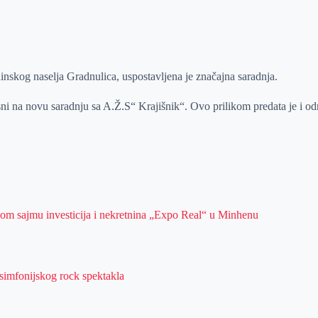
nskog naselja Gradnulica, uspostavljena je značajna saradnja.
i na novu saradnju sa A.Ž.S“ Krajišnik“. Ovo prilikom predata je i odr
om sajmu investicija i nekretnina „Expo Real“ u Minhenu
simfonijskog rock spektakla