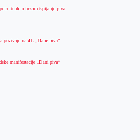
peto finale u brzom ispijanju piva
da pozivaju na 41. „Dane piva“
dske manifestacije „Dani piva“