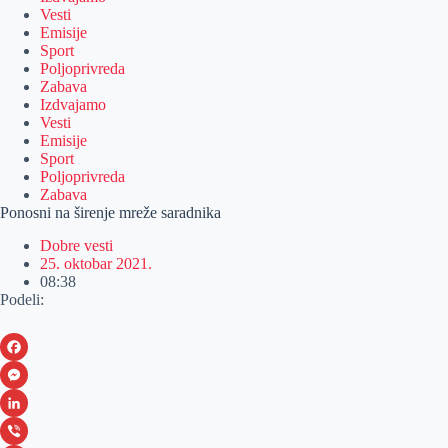
Vesti
Emisije
Sport
Poljoprivreda
Zabava
Izdvajamo
Vesti
Emisije
Sport
Poljoprivreda
Zabava
Ponosni na širenje mreže saradnika
Dobre vesti
25. oktobar 2021.
08:38
Podeli:
F
a
M
c
e
L