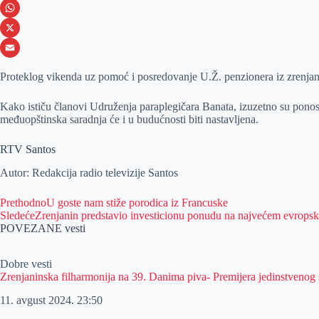
e
s
i
V
b
s
n
i
W
o
e
k
b
h
X
o
n
e
e
a
E
Proteklog vikenda uz pomoć i posredovanje U.Ž. penzionera iz zrenjani
k
g
d
r
t
m
Kako ističu članovi Udruženja paraplegičara Banata, izuzetno su ponosn
e
I
s
a
međuopštinska saradnja će i u budućnosti biti nastavljena.
r
n
A
i
p
l
RTV Santos
p
Autor: Redakcija radio televizije Santos
Prethodno
U goste nam stiže porodica iz Francuske
Sledeće
Zrenjanin predstavio investicionu ponudu na najvećem evropsk
POVEZANE vesti
Dobre vesti
Zrenjaninska filharmonija na 39. Danima piva- Premijera jedinstvenog 
11. avgust 2024.
23:50