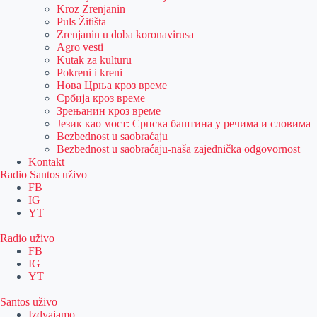
Kroz Zrenjanin
Puls Žitišta
Zrenjanin u doba koronavirusa
Agro vesti
Kutak za kulturu
Pokreni i kreni
Нова Црња кроз време
Србија кроз време
Зрењанин кроз време
Језик као мост: Српска баштина у речима и словима
Bezbednost u saobraćaju
Bezbednost u saobraćaju-naša zajednička odgovornost
Kontakt
Radio Santos uživo
FB
IG
YT
Radio uživo
FB
IG
YT
Santos uživo
Izdvajamo