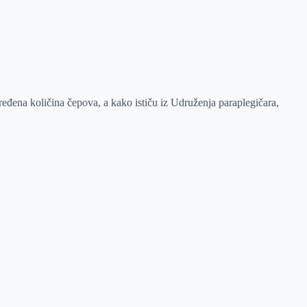
eđena količina čepova, a kako ističu iz Udruženja paraplegičara,