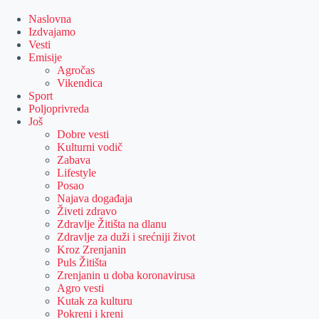
Skip
to
Naslovna
content
Izdvajamo
Vesti
Emisije
Agročas
Vikendica
Sport
Poljoprivreda
Još
Dobre vesti
Kulturni vodič
Zabava
Lifestyle
Posao
Najava događaja
Živeti zdravo
Zdravlje Žitišta na dlanu
Zdravlje za duži i srećniji život
Kroz Zrenjanin
Puls Žitišta
Zrenjanin u doba koronavirusa
Agro vesti
Kutak za kulturu
Pokreni i kreni