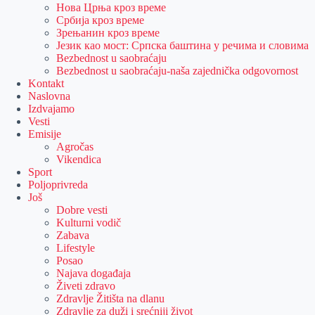
Нова Црња кроз време
Србија кроз време
Зрењанин кроз време
Језик као мост: Српска баштина у речима и словима
Bezbednost u saobraćaju
Bezbednost u saobraćaju-naša zajednička odgovornost
Kontakt
Naslovna
Izdvajamo
Vesti
Emisije
Agročas
Vikendica
Sport
Poljoprivreda
Još
Dobre vesti
Kulturni vodič
Zabava
Lifestyle
Posao
Najava događaja
Živeti zdravo
Zdravlje Žitišta na dlanu
Zdravlje za duži i srećniji život