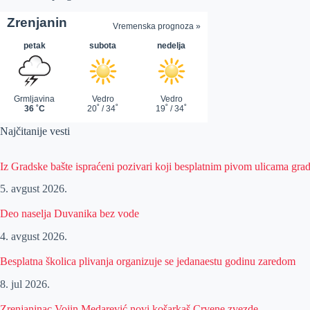
Najčitanije vesti
Iz Gradske bašte ispraćeni pozivari koji besplatnim pivom ulicama gra
5. avgust 2026.
Deo naselja Duvanika bez vode
4. avgust 2026.
Besplatna školica plivanja organizuje se jedanaestu godinu zaredom
8. jul 2026.
Zrenjaninac Vojin Medarević novi košarkaš Crvene zvezde