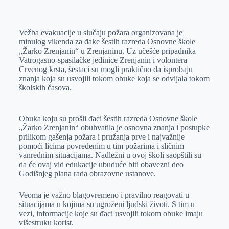
o
n
e
e
a
E
k
g
d
r
t
m
Vežba evakuacije u slučaju požara organizovana je
e
I
s
a
minulog vikenda za đake šestih razreda Osnovne škole
r
n
A
i
„Žarko Zrenjanin“ u Zrenjaninu. Uz učešće pripadnika
Vatrogasno-spasilačke jedinice Zrenjanin i volontera
p
l
Crvenog krsta, šestaci su mogli praktično da isprobaju
p
znanja koja su usvojili tokom obuke koja se odvijala tokom
školskih časova.
Obuka koju su prošli đaci šestih razreda Osnovne škole
„Žarko Zrenjanin“ obuhvatila je osnovna znanja i postupke
prilikom gašenja požara i pružanja prve i najvažnije
pomoći licima povređenim u tim požarima i sličnim
vanrednim situacijama. Nadležni u ovoj školi saopštili su
da će ovaj vid edukacije ubuduće biti obavezni deo
Godišnjeg plana rada obrazovne ustanove.
Veoma je važno blagovremeno i pravilno reagovati u
situacijama u kojima su ugroženi ljudski životi. S tim u
vezi, informacije koje su đaci usvojili tokom obuke imaju
višestruku korist.