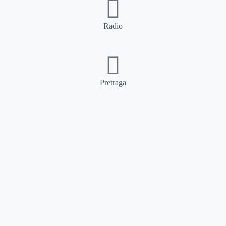
Radio
Pretraga
Pretraga
Kategorije
Ostalo
Naslovna