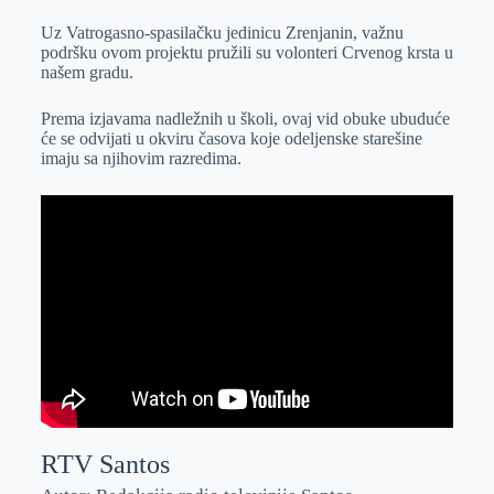
Uz Vatrogasno-spasilačku jedinicu Zrenjanin, važnu
podršku ovom projektu pružili su volonteri Crvenog krsta u
našem gradu.
Prema izjavama nadležnih u školi, ovaj vid obuke ubuduće
će se odvijati u okviru časova koje odeljenske starešine
imaju sa njihovim razredima.
RTV Santos