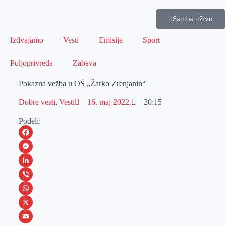
Santos uživo
Izdvajamo
Vesti
Emisije
Sport
Poljoprivreda
Zabava
Pokazna vežba u OŠ „Žarko Zrenjanin“
Dobre vesti
,
Vesti
16. maj 2022.
20:15
Podeli:
F
a
M
c
e
L
e
s
i
V
b
s
n
i
W
o
e
k
b
h
X