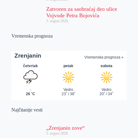
Zatvoren za saobraćaj deo ulice
Vojvode Petra Bojovića
5. avgust 2026.
Vremenska prognoza
Najčitanije vesti
„Zrenjanin zove“
5. avgust 2026.