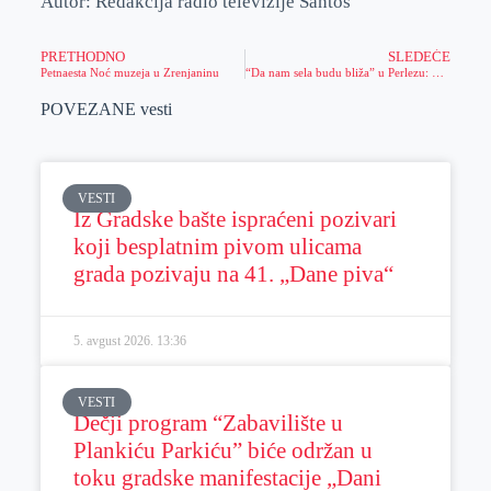
Autor: Redakcija radio televizije Santos
PRETHODNO
SLEDEĆE
Petnaesta Noć muzeja u Zrenjaninu
“Da nam sela budu bliža” u Perlezu: Gradonačelnik razgovarao s predstavnicima sela, posetio i porodicu Bubnjević
POVEZANE vesti
VESTI
Iz Gradske bašte ispraćeni pozivari
koji besplatnim pivom ulicama
grada pozivaju na 41. „Dane piva“
5. avgust 2026.
13:36
VESTI
Dečji program “Zabavilište u
Plankiću Parkiću” biće održan u
toku gradske manifestacije „Dani