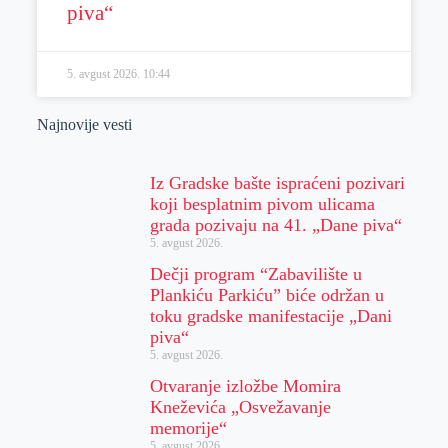
piva“
5. avgust 2026.
10:44
Najnovije vesti
Iz Gradske bašte ispraćeni pozivari
koji besplatnim pivom ulicama
grada pozivaju na 41. „Dane piva“
5. avgust 2026.
Dečji program “Zabavilište u
Plankiću Parkiću” biće održan u
toku gradske manifestacije „Dani
piva“
5. avgust 2026.
Otvaranje izložbe Momira
Kneževića „Osvežavanje
memorije“
5. avgust 2026.